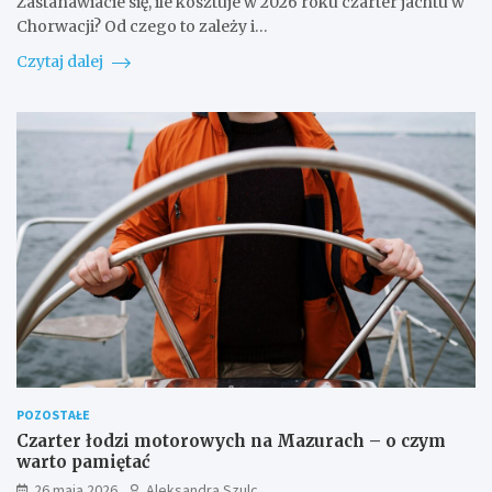
Zastanawiacie się, ile kosztuje w 2026 roku czarter jachtu w
Chorwacji? Od czego to zależy i…
Czytaj dalej
POZOSTAŁE
Czarter łodzi motorowych na Mazurach – o czym
warto pamiętać
26 maja 2026
Aleksandra Szulc