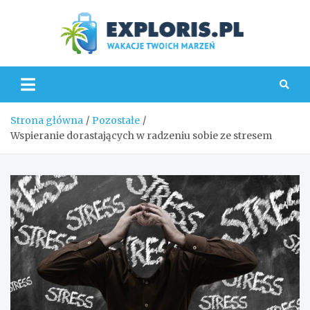
Skip
to
content
Explo
Strona główna
Pozostałe
Wspieranie dorastających w radzeniu sobie ze stresem