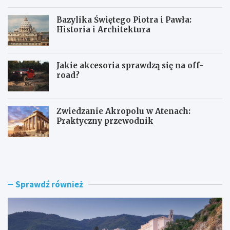
Bazylika Świętego Piotra i Pawła:
Historia i Architektura
Jakie akcesoria sprawdzą się na off-
road?
Zwiedzanie Akropolu w Atenach:
Praktyczny przewodnik
Z
B
w
a
i
z
e
y
d
l
Sprawdź również
z
i
a
k
n
a
i
Ś
e
w