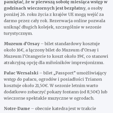
pamiętać, że w pierwszą sobotę miesiąca wstęp w
godzinach wieczornych jest bezpłatny
, a osoby
poniżej 26. roku życia z krajów UE mogą wejść za
darmo przez cały rok. Rezerwacja online pozwala
uniknąć długich kolejek, szczególnie w sezonie
turystycznym.
Muzeum d’Orsay
– bilet standardowy kosztuje
około 16€, a łączony bilet do Muzeum d’Orsay i
Muzeum l’Orangerie to koszt około 19€, co stanowi
atrakcyjną opcję dla miłośników impresjonizmu.
Pałac Wersalski
– bilet „Passport” umożliwiający
wstęp do pałacu, ogrodów i posiadłości Trianon
kosztuje około 21,50€. W sezonie letnim warto
dodatkowo zobaczyć pokazy fontann (od 8,50€) lub
wieczorne spektakle muzyczne w ogrodach.
Notre-Dame
– obecnie katedra jest w trakcie