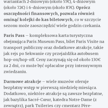
wariantach 2-dniowym (około 57€), 4-dniowym
(około 72€) i 6-dniowym (około 87€).
Oprócz
oszczędności finansowych, pozwala również
ominąć kolejki do kas biletowych
, co w szczycie
sezonu może zaoszczędzić wiele godzin czekania.
Paris Pass
– kompleksowa karta turystyczna
obejmująca Paris Museum Pass, bilet Paris Visite na
transport publiczny oraz dodatkowe atrakcje, takie
jak rejs po Sekwanie czy przejażdżka autobusem
hop-on/hop-off. Ceny zaczynają się od około 130€
za 2 dni, co może być opłacalne przy intensywnym
zwiedzaniu.
Darmowe atrakcje
– wiele muzeów oferuje
bezpłatny wstęp w pierwszą niedzielę miesiąca.
Dodatkowo, niektóre atrakcje są zawsze bezpłatne,
jak bazylika Sacré-Cœur, katedra Notre-Dame (z
zewnątrz), park Tuileries czy cmentarz Père-