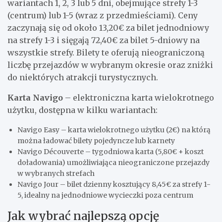
wariantach 1, 2, 3 lub 5 dni, obejmujące strefy 1-3
(centrum) lub 1-5 (wraz z przedmieściami). Ceny
zaczynają się od około 13,20€ za bilet jednodniowy
na strefy 1-3 i sięgają 72,40€ za bilet 5-dniowy na
wszystkie strefy. Bilety te oferują nieograniczoną
liczbę przejazdów w wybranym okresie oraz zniżki
do niektórych atrakcji turystycznych.
Karta Navigo
– elektroniczna karta wielokrotnego
użytku, dostępna w kilku wariantach:
Navigo Easy – karta wielokrotnego użytku (2€) na którą
można ładować bilety pojedyncze lub karnety
Navigo Découverte – tygodniowa karta (5,80€ + koszt
doładowania) umożliwiająca nieograniczone przejazdy
w wybranych strefach
Navigo Jour – bilet dzienny kosztujący 8,45€ za strefy 1-
5, idealny na jednodniowe wycieczki poza centrum
Jak wybrać najlepszą opcję