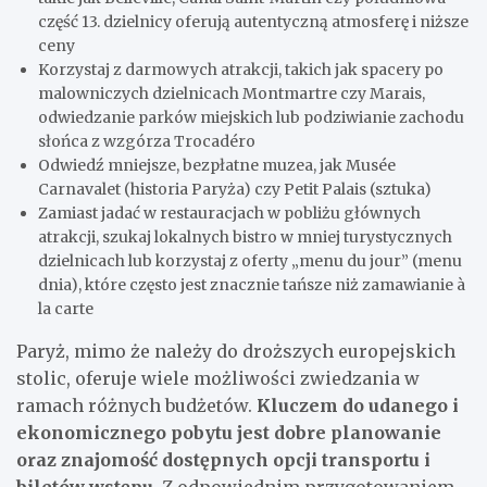
część 13. dzielnicy oferują autentyczną atmosferę i niższe
ceny
Korzystaj z darmowych atrakcji, takich jak spacery po
malowniczych dzielnicach Montmartre czy Marais,
odwiedzanie parków miejskich lub podziwianie zachodu
słońca z wzgórza Trocadéro
Odwiedź mniejsze, bezpłatne muzea, jak Musée
Carnavalet (historia Paryża) czy Petit Palais (sztuka)
Zamiast jadać w restauracjach w pobliżu głównych
atrakcji, szukaj lokalnych bistro w mniej turystycznych
dzielnicach lub korzystaj z oferty „menu du jour” (menu
dnia), które często jest znacznie tańsze niż zamawianie à
la carte
Paryż, mimo że należy do droższych europejskich
stolic, oferuje wiele możliwości zwiedzania w
ramach różnych budżetów.
Kluczem do udanego i
ekonomicznego pobytu jest dobre planowanie
oraz znajomość dostępnych opcji transportu i
biletów wstępu
. Z odpowiednim przygotowaniem,