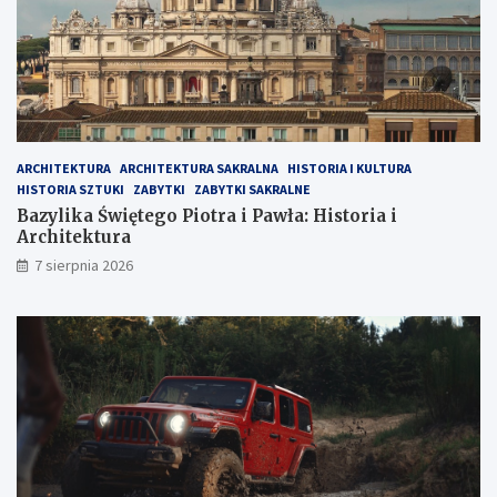
ą
r
t
i
k
a
i
i
K
A
a
r
l
c
a
h
ARCHITEKTURA
ARCHITEKTURA SAKRALNA
HISTORIA I KULTURA
b
i
HISTORIA SZTUKI
ZABYTKI
ZABYTKI SAKRALNE
r
t
Bazylika Świętego Piotra i Pawła: Historia i
i
e
Architektura
i
k
7 sierpnia 2026
t
u
r
a