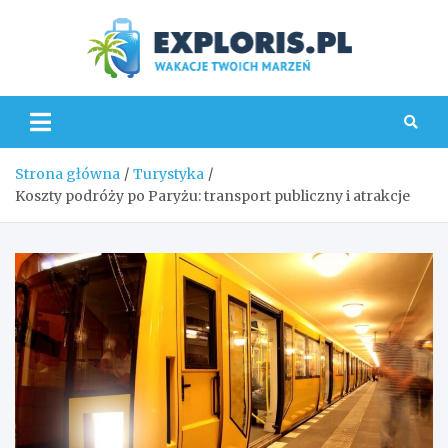
Skip
to
content
Explo
Strona główna
Turystyka
Koszty podróży po Paryżu: transport publiczny i atrakcje