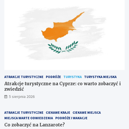
e
z
t
y
u
ć
r
n
y
a
s
L
t
a
y
n
c
z
z
a
n
r
e
o
n
t
a
e
ATRAKCJE TURYSTYCZNE
PODRÓŻE
TURYSTYKA
TURYSTYKA MIEJSKA
C
?
y
Atrakcje turystyczne na Cyprze: co warto zobaczyć i
p
zwiedzić
r
5 sierpnia 2026
z
e
:
ATRAKCJE TURYSTYCZNE
CIEKAWE KRAJE
CIEKAWE MIEJSCA
c
MIEJSCA WARTE ODWIEDZENIA
PODRÓŻE I WAKACJE
o
Co zobaczyć na Lanzarote?
w