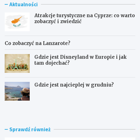
Aktualności
Atrakcje turystyczne na Cyprze: co warto
zobaczyć i zwiedzić
Co zobaczyć na Lanzarote?
Gdzie jest Disneyland w Europie i jak
tam dojechać?
Gdzie jest najcieplej w grudniu?
A
C
t
o
r
z
a
o
k
b
Sprawdź również
c
a
j
c