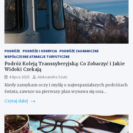
PODRÓŻE
PODRÓŻE I ODKRYCIA
PODRÓŻE ZAGRANICZNE
WSPÓŁCZESNE ATRAKCJE TURYSTYCZNE
Podróż Koleją Transsyberyjską: Co Zobaczyć i Jakie
Widoki Czekają
4 lipca 2025
Aleksandra Szulc
Kiedy zamykam oczy i myślę o najwspanialszych podróżach
świata, zawsze na pierwszy plan wysuwa się ona…
Czytaj dalej