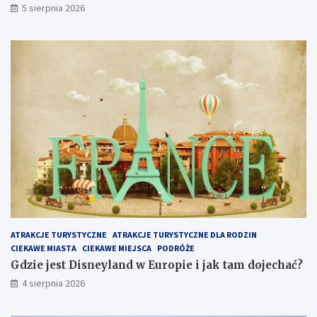
5 sierpnia 2026
a
r
t
o
z
o
b
a
c
z
y
ć
i
z
w
i
e
ATRAKCJE TURYSTYCZNE
ATRAKCJE TURYSTYCZNE DLA RODZIN
d
CIEKAWE MIASTA
CIEKAWE MIEJSCA
PODRÓŻE
z
i
Gdzie jest Disneyland w Europie i jak tam dojechać?
ć
4 sierpnia 2026