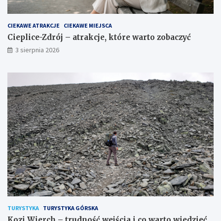
CIEKAWE ATRAKCJE
CIEKAWE MIEJSCA
Cieplice-Zdrój – atrakcje, które warto zobaczyć
3 sierpnia 2026
TURYSTYKA
TURYSTYKA GÓRSKA
Kozi Wierch – trudność wejścia i co warto wiedzieć