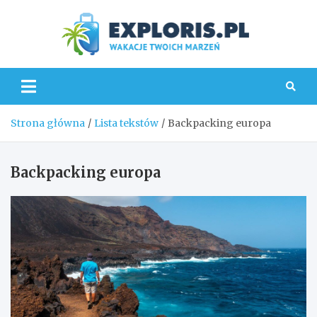
Skip
to
content
Explo
Strona główna
Lista tekstów
Backpacking europa
Backpacking europa