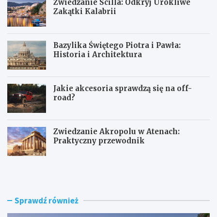
Zwiedzanie Scilla: Odkryj Urokliwe
Zakątki Kalabrii
Bazylika Świętego Piotra i Pawła:
Historia i Architektura
Jakie akcesoria sprawdzą się na off-
road?
Zwiedzanie Akropolu w Atenach:
Praktyczny przewodnik
Z
B
w
a
i
z
e
y
d
l
Sprawdź również
z
i
a
k