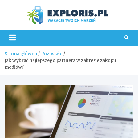
Skip
to
content
Explo
Strona główna
Pozostałe
Jak wybrać najlepszego partnera w zakresie zakupu
mediów?