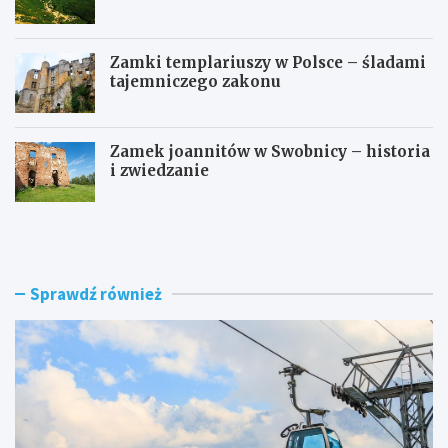
Zamki templariuszy w Polsce – śladami
tajemniczego zakonu
Zamek joannitów w Swobnicy – historia
i zwiedzanie
I
D
l
ł
e
u
t
g
r
o
Sprawdź również
w
ś
a
ć
w
D
j
o
a
l
z
i
d
n
n
y
a
K