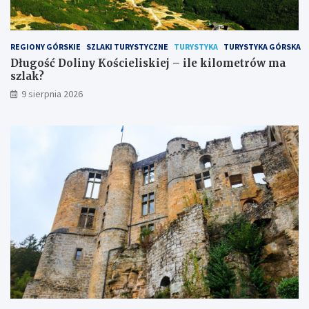
r
ó
w
m
REGIONY GÓRSKIE
SZLAKI TURYSTYCZNE
TURYSTYKA
TURYSTYKA GÓRSKA
a
Długość Doliny Kościeliskiej – ile kilometrów ma
s
szlak?
z
9 sierpnia 2026
l
a
k
?