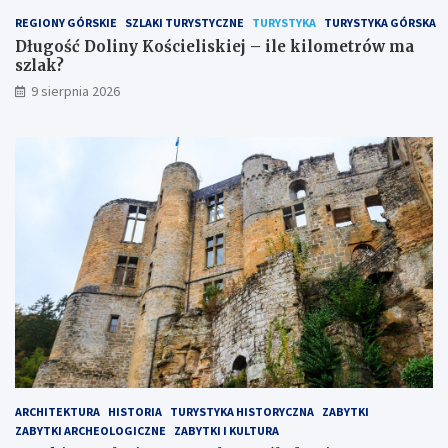
m
REGIONY GÓRSKIE
SZLAKI TURYSTYCZNE
TURYSTYKA
TURYSTYKA GÓRSKA
a
Długość Doliny Kościeliskiej – ile kilometrów ma
s
szlak?
z
9 sierpnia 2026
l
a
k
?
ARCHITEKTURA
HISTORIA
TURYSTYKA HISTORYCZNA
ZABYTKI
ZABYTKI ARCHEOLOGICZNE
ZABYTKI I KULTURA