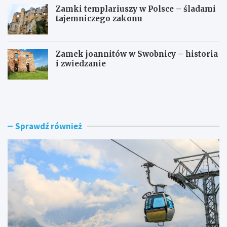
Zamki templariuszy w Polsce – śladami
tajemniczego zakonu
Zamek joannitów w Swobnicy – historia
i zwiedzanie
I
D
l
ł
e
u
t
g
r
o
Sprawdź również
w
ś
a
ć
w
D
j
o
a
l
z
i
d
n
n
y
a
K
K
o
a
ś