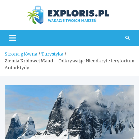
Skip
to
content
Explo
Strona główna
Turystyka
Ziemia Królowej Maud – Odkrywając Nieodkryte terytorium
Antarktydy