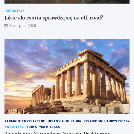
POZOSTAŁE
Jakie akcesoria sprawdzą się na off-road?
6 sierpnia 2026
ATRAKCJE TURYSTYCZNE
HISTORIA I KULTURA
PRZEWODNIK TURYSTYCZNY
TURYSTYKA
TURYSTYKA MIEJSKA
Zwiedzanie Akropolu w Atenach: Praktyczny