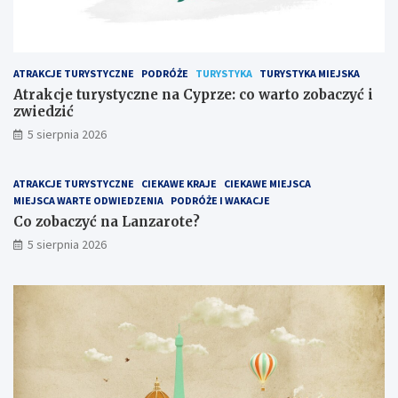
n
r
e
o
n
t
a
e
ATRAKCJE TURYSTYCZNE
PODRÓŻE
TURYSTYKA
TURYSTYKA MIEJSKA
C
?
y
Atrakcje turystyczne na Cyprze: co warto zobaczyć i
p
zwiedzić
r
5 sierpnia 2026
z
e
:
ATRAKCJE TURYSTYCZNE
CIEKAWE KRAJE
CIEKAWE MIEJSCA
c
MIEJSCA WARTE ODWIEDZENIA
PODRÓŻE I WAKACJE
o
Co zobaczyć na Lanzarote?
w
5 sierpnia 2026
a
r
t
o
z
o
b
a
c