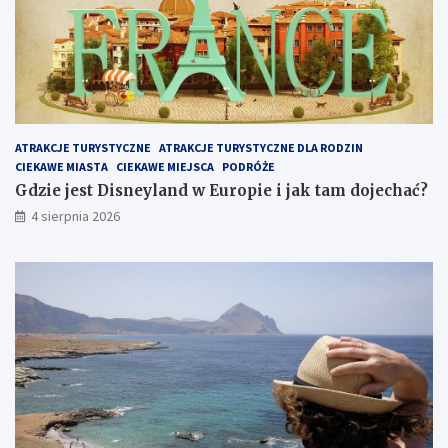
z
y
ć
i
z
w
i
e
ATRAKCJE TURYSTYCZNE
ATRAKCJE TURYSTYCZNE DLA RODZIN
d
CIEKAWE MIASTA
CIEKAWE MIEJSCA
PODRÓŻE
z
i
Gdzie jest Disneyland w Europie i jak tam dojechać?
ć
4 sierpnia 2026