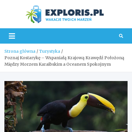
Skip
to
content
Explo
Strona główna
Turystyka
Poznaj Kostarykę – Wspaniałą Krajową Krawędź Położoną
Między Morzem Karaibskim a Oceanem Spokojnym