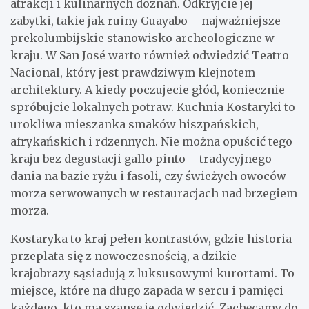
atrakcji i kulinarnych doznań. Odkryjcie jej
zabytki, takie jak ruiny Guayabo – najważniejsze
prekolumbijskie stanowisko archeologiczne w
kraju. W San José warto również odwiedzić Teatro
Nacional, który jest prawdziwym klejnotem
architektury. A kiedy poczujecie głód, koniecznie
spróbujcie lokalnych potraw. Kuchnia Kostaryki to
urokliwa mieszanka smaków hiszpańskich,
afrykańskich i rdzennych. Nie można opuścić tego
kraju bez degustacji gallo pinto – tradycyjnego
dania na bazie ryżu i fasoli, czy świeżych owoców
morza serwowanych w restauracjach nad brzegiem
morza.
Kostaryka to kraj pełen kontrastów, gdzie historia
przeplata się z nowoczesnością, a dzikie
krajobrazy sąsiadują z luksusowymi kurortami. To
miejsce, które na długo zapada w sercu i pamięci
każdego, kto ma szansę je odwiedzić. Zachęcamy do