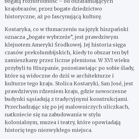
bogatą różnorodność – od oszałamiających
krajobrazów, przez bogate dziedzictwo
historyczne, aż po fascynującą kulturę.
Kostaryka, co w tłumaczeniu na język hiszpański
oznacza „bogate wybrzeże”, jest prawdziwym
klejnotem Ameryki Środkowej. Jej historia sięga
czasów prekolumbijskich, kiedy to obszar ten był
zamieszkany przez liczne plemiona. W XVI wieku
przybyli tu Hiszpanie, pozostawiając po sobie ślady,
które są widoczne do dziś w architekturze i
kulturze tego kraju. Stolica Kostaryki, San José, jest
prawdziwym rdzeniem kraju, gdzie nowoczesne
budynki sąsiadują z tradycyjnymi konstrukcjami.
Przechadzając się po jej malowniczych uliczkach,
natkniecie się na zabudowania w stylu
kolonialnym, muzea i teatry, które opowiadają
historię tego niezwykłego miejsca.