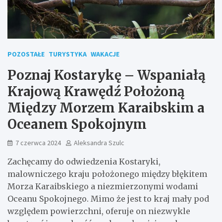
POZOSTAŁE
TURYSTYKA
WAKACJE
Poznaj Kostarykę – Wspaniałą
Krajową Krawędź Położoną
Między Morzem Karaibskim a
Oceanem Spokojnym
7 czerwca 2024
Aleksandra Szulc
Zachęcamy do odwiedzenia Kostaryki,
malowniczego kraju położonego między błękitem
Morza Karaibskiego a niezmierzonymi wodami
Oceanu Spokojnego. Mimo że jest to kraj mały pod
względem powierzchni, oferuje on niezwykle