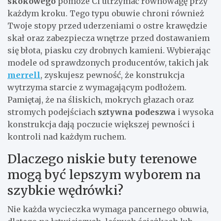
skokowego
pomoże Ci utrzymać równowagę przy
każdym kroku. Tego typu obuwie chroni również
Twoje stopy przed uderzeniami o ostre krawędzie
skał oraz zabezpiecza wnętrze przed dostawaniem
się błota, piasku czy drobnych kamieni. Wybierając
modele od sprawdzonych producentów, takich jak
merrell
, zyskujesz pewność, że konstrukcja
wytrzyma starcie z wymagającym podłożem.
Pamiętaj, że na śliskich, mokrych głazach oraz
stromych podejściach
sztywna podeszwa
i wysoka
konstrukcja dają poczucie większej pewności i
kontroli nad każdym ruchem.
Dlaczego niskie buty terenowe
mogą być lepszym wyborem na
szybkie wędrówki?
Nie każda wycieczka wymaga pancernego obuwia,