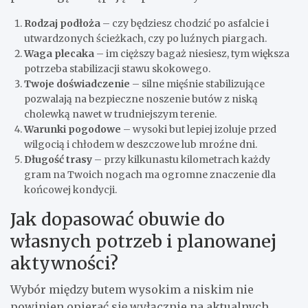
Rodzaj podłoża
– czy będziesz chodzić po asfalcie i
utwardzonych ścieżkach, czy po luźnych piargach.
Waga plecaka
– im cięższy bagaż niesiesz, tym większa
potrzeba stabilizacji stawu skokowego.
Twoje doświadczenie
– silne mięśnie stabilizujące
pozwalają na bezpieczne noszenie butów z niską
cholewką nawet w trudniejszym terenie.
Warunki pogodowe
– wysoki but lepiej izoluje przed
wilgocią i chłodem w deszczowe lub mroźne dni.
Długość trasy
– przy kilkunastu kilometrach każdy
gram na Twoich nogach ma ogromne znaczenie dla
końcowej kondycji.
Jak dopasować obuwie do
własnych potrzeb i planowanej
aktywności?
Wybór między butem wysokim a niskim nie
powinien opierać się wyłącznie na aktualnych