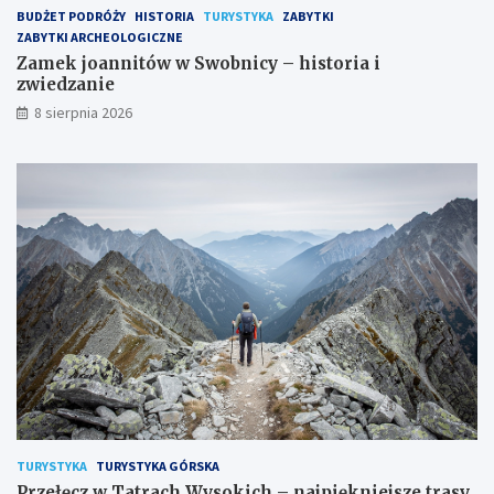
g
e
BUDŻET PODRÓŻY
HISTORIA
TURYSTYKA
ZABYTKI
o
ZABYTKI ARCHEOLOGICZNE
z
Zamek joannitów w Swobnicy – historia i
a
zwiedzanie
k
8 sierpnia 2026
o
n
u
TURYSTYKA
TURYSTYKA GÓRSKA
Przełęcz w Tatrach Wysokich – najpiękniejsze trasy