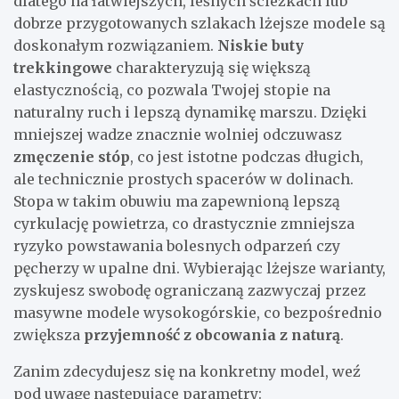
dlatego na łatwiejszych, leśnych ścieżkach lub
dobrze przygotowanych szlakach lżejsze modele są
doskonałym rozwiązaniem.
Niskie buty
trekkingowe
charakteryzują się większą
elastycznością, co pozwala Twojej stopie na
naturalny ruch i lepszą dynamikę marszu. Dzięki
mniejszej wadze znacznie wolniej odczuwasz
zmęczenie stóp
, co jest istotne podczas długich,
ale technicznie prostych spacerów w dolinach.
Stopa w takim obuwiu ma zapewnioną lepszą
cyrkulację powietrza, co drastycznie zmniejsza
ryzyko powstawania bolesnych odparzeń czy
pęcherzy w upalne dni. Wybierając lżejsze warianty,
zyskujesz swobodę ograniczaną zazwyczaj przez
masywne modele wysokogórskie, co bezpośrednio
zwiększa
przyjemność z obcowania z naturą
.
Zanim zdecydujesz się na konkretny model, weź
pod uwagę następujące parametry: