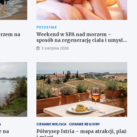
POZOSTAŁE
orzem na
Weekend w SPA nad morzem –
sposób na regenerację ciała i umysłu
w wyjątkowym otoczeniu
3 sierpnia 2026
A
CIEKAWE MIEJSCA
CIEKAWE REGIONY
e na
Półwysep Istria – mapa atrakcji, plaż