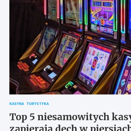
KASYNA
TURYSTYKA
Top 5 niesamowitych kasy
zapierają dech w piersiac