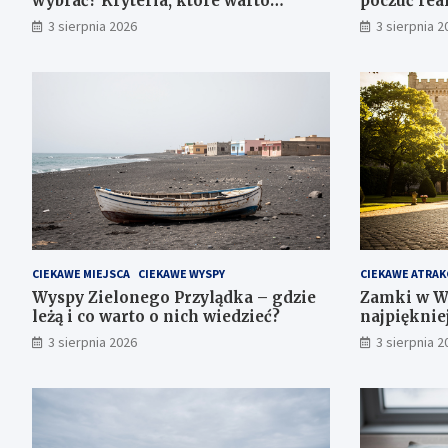
wybrać? Kryteria, które warto
poczuć rea
sprawdzić przed rezerwacją
samopoczu
3 sierpnia 2026
3 sierpnia 2
CIEKAWE MIEJSCA
CIEKAWE WYSPY
CIEKAWE ATRAK
Wyspy Zielonego Przylądka – gdzie
Zamki w W
leżą i co warto o nich wiedzieć?
najpięknie
3 sierpnia 2026
3 sierpnia 2