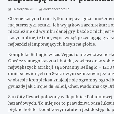
16 sierpnia 2018
Aleksandra Szulc
Obecne kasyna to nie tylko miejsca, gdzie możemy 
majstersztyki sztuki. Ich wyjątkowa architektura 
niezależnie od wyniku danej gry, każde z nich jes
kasyn online, te tradycyjne wciąż przyciągają graczy
najbardziej imponujących kasyn na globie.
Kompleks Bellagio w Las Vegas to prawdziwa per
Oprócz samego kasyna i hotelu, zawiera on w sobie
największych atrakcji są Fontanny Bellagio – 1200
umiejscowionych na 8-akrowym sztucznym jeziorze
w obrębie kompleksu znajduje się ogromny ogród bo
gwiazdy jak Cirque du Soleil, Cher, Madonna czy Br
Sun City Resort położony w Republice Południowej A
hazardowych. To miejsce to prawdziwa oaza luksusu
piękne hotele. Dodatkowym atutem jest dostęp do 