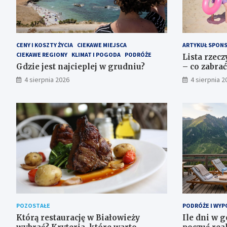
CENY I KOSZTY ŻYCIA
CIEKAWE MIEJSCA
ARTYKUŁ SPON
CIEKAWE REGIONY
KLIMAT I POGODA
PODRÓŻE
Lista rzec
Gdzie jest najcieplej w grudniu?
– co zabrać
4 sierpnia 2026
4 sierpnia 2
POZOSTAŁE
PODRÓŻE I WYP
Którą restaurację w Białowieży
Ile dni w g