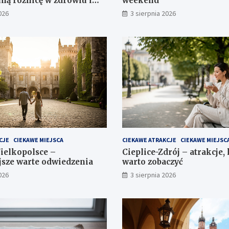
lną różnicę w zdrowiu i
weekend
ciu?
026
3 sierpnia 2026
CJE
CIEKAWE MIEJSCA
CIEKAWE ATRAKCJE
CIEKAWE MIEJSC
ielkopolsce –
Cieplice-Zdrój – atrakcje,
jsze warte odwiedzenia
warto zobaczyć
026
3 sierpnia 2026