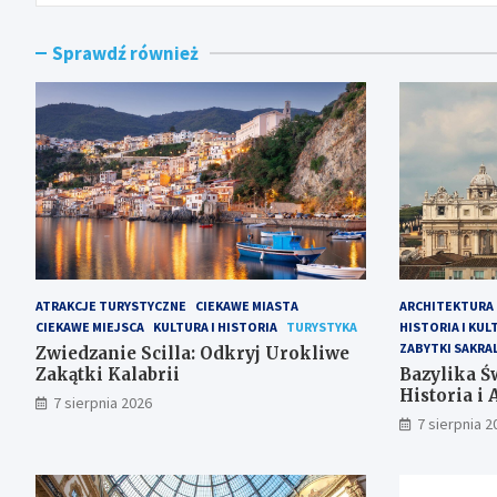
Sprawdź również
ATRAKCJE TURYSTYCZNE
CIEKAWE MIASTA
ARCHITEKTURA
CIEKAWE MIEJSCA
KULTURA I HISTORIA
TURYSTYKA
HISTORIA I KUL
ZABYTKI SAKRA
Zwiedzanie Scilla: Odkryj Urokliwe
Zakątki Kalabrii
Bazylika Św
Historia i 
7 sierpnia 2026
7 sierpnia 2