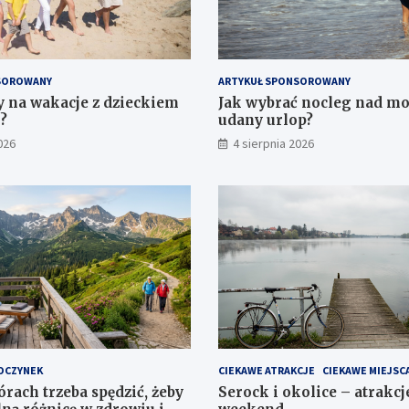
SOROWANY
ARTYKUŁ SPONSOROWANY
zy na wakacje z dzieckiem
Jak wybrać nocleg nad m
?
udany urlop?
026
4 sierpnia 2026
OCZYNEK
CIEKAWE ATRAKCJE
CIEKAWE MIEJSC
órach trzeba spędzić, żeby
Serock i okolice – atrakcj