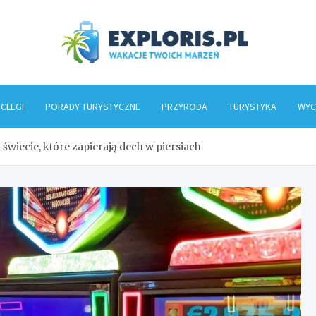
Explo
CLEGI
PORADY TURYSTYCZNE
PRZYRODA
TURYSTYKA
WYC
wiecie, które zapierają dech w piersiach