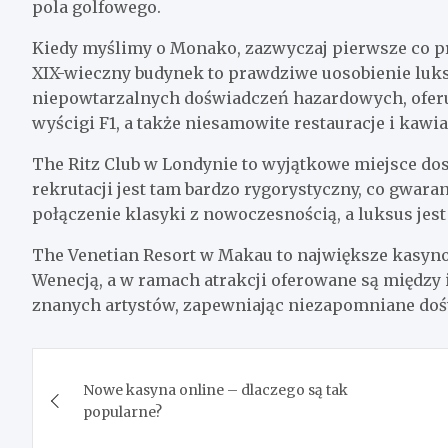
pola golfowego.
Kiedy myślimy o Monako, zazwyczaj pierwsze co pr
XIX-wieczny budynek to prawdziwe uosobienie luksu
niepowtarzalnych doświadczeń hazardowych, oferu
wyścigi F1, a także niesamowite restauracje i kawia
The Ritz Club w Londynie to wyjątkowe miejsce do
rekrutacji jest tam bardzo rygorystyczny, co gwara
połączenie klasyki z nowoczesnością, a luksus jes
The Venetian Resort w Makau to największe kasyno 
Wenecją, a w ramach atrakcji oferowane są między 
znanych artystów, zapewniając niezapomniane doś
Nawigacja
Nowe kasyna online – dlaczego są tak
wpisu
popularne?