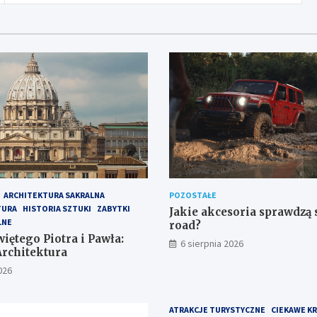
ARCHITEKTURA SAKRALNA
POZOSTAŁE
TURA
HISTORIA SZTUKI
ZABYTKI
Jakie akcesoria sprawdzą s
LNE
road?
iętego Piotra i Pawła:
6 sierpnia 2026
Architektura
026
ATRAKCJE TURYSTYCZNE
CIEKAWE K