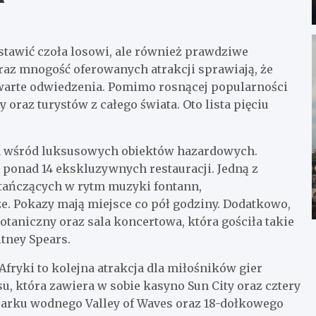
stawić czoła losowi, ale również prawdziwe
oraz mnogość oferowanych atrakcji sprawiają, że
t warte odwiedzenia. Pomimo rosnącej popularności
 oraz turystów z całego świata. Oto lista pięciu
ła wśród luksusowych obiektów hazardowych.
 ponad 14 ekskluzywnych restauracji. Jedną z
 tańczących w rytm muzyki fontann,
. Pokazy mają miejsce co pół godziny. Dodatkowo,
taniczny oraz sala koncertowa, która gościła takie
itney Spears.
fryki to kolejna atrakcja dla miłośników gier
, która zawiera w sobie kasyno Sun City oraz cztery
parku wodnego Valley of Waves oraz 18-dołkowego