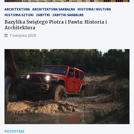
l
c
a
h
ARCHITEKTURA
ARCHITEKTURA SAKRALNA
HISTORIA I KULTURA
b
i
HISTORIA SZTUKI
ZABYTKI
ZABYTKI SAKRALNE
r
t
Bazylika Świętego Piotra i Pawła: Historia i
i
e
Architektura
i
k
7 sierpnia 2026
t
u
r
a
POZOSTAŁE