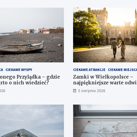
CA
CIEKAWE WYSPY
CIEKAWE ATRAKCJE
CIEKAWE MIEJSC
onego Przylądka – gdzie
Zamki w Wielkopolsce –
arto o nich wiedzieć?
najpiękniejsze warte odw
026
3 sierpnia 2026