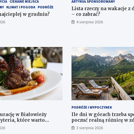
YCIA
CIEKAWE MIEJSCA
ARTYKUŁ SPONSOROWANY
NY
KLIMAT I POGODA
PODRÓŻE
Lista rzeczy na wakacje z
najcieplej w grudniu?
– co zabrać?
026
4 sierpnia 2026
PODRÓŻE I WYPOCZYNEK
aurację w Białowieży
Ile dni w górach trzeba sp
yteria, które warto
poczuć realną różnicę w z
przed rezerwacją
samopoczuciu?
026
3 sierpnia 2026