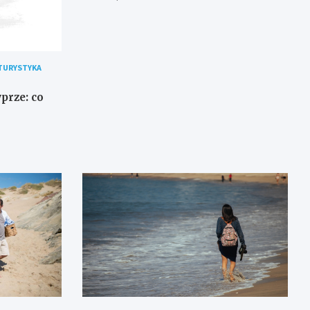
TURYSTYKA
prze: co