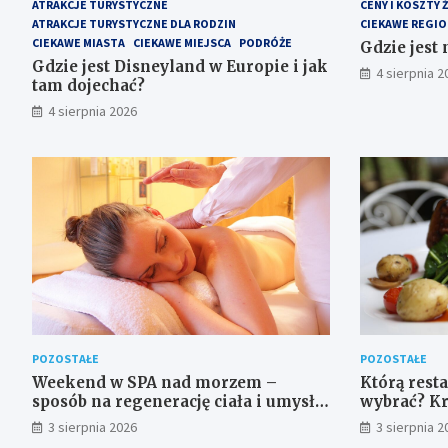
ATRAKCJE TURYSTYCZNE
CENY I KOSZTY Ż
ATRAKCJE TURYSTYCZNE DLA RODZIN
CIEKAWE REGIO
CIEKAWE MIASTA
CIEKAWE MIEJSCA
PODRÓŻE
Gdzie jest 
Gdzie jest Disneyland w Europie i jak
4 sierpnia 2
tam dojechać?
4 sierpnia 2026
POZOSTAŁE
POZOSTAŁE
Weekend w SPA nad morzem –
Którą rest
sposób na regenerację ciała i umysłu
wybrać? Kr
w wyjątkowym otoczeniu
sprawdzić 
3 sierpnia 2026
3 sierpnia 2