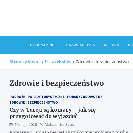
Skip
to
content
BACKPACKING
CIEKAWE MIEJSCA
KULTURA
NO
Strona główna
Lista tekstów
Zdrowie i bezpieczeństwo
Zdrowie i bezpieczeństwo
PODRÓŻE
PORADY TURYSTYCZNE
PORADY ZDROWOTNE
ZDROWIE I BEZPIECZEŃSTWO
Czy w Turcji są komary – jak się
przygotować do wyjazdu?
26 maja 2026
Aleksandra Szulc
Komary w Turcji to nie jest abstrakcyjny problem z forów