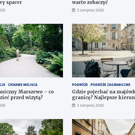
y spacer
warto zobaczyć
026
3 sierpnia 2026
CJE
CIEKAWE MIEJSCA
PODRÓŻE
PODRÓŻE ZAGRANICZNE
aniczny Marszewo – co
Gdzie pojechać na majówk
zieć przed wizytą?
granicę? Najlepsze kieru
026
3 sierpnia 2026