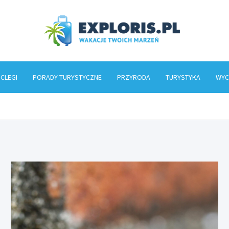
Explo
CLEGI
PORADY TURYSTYCZNE
PRZYRODA
TURYSTYKA
WYC