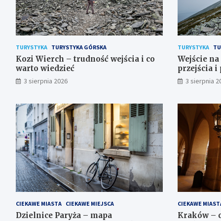
TURYSTYKA
TURYSTYKA GÓRSKA
TURYSTYKA
TU
Kozi Wierch – trudność wejścia i co
Wejście na 
warto wiedzieć
przejścia i
3 sierpnia 2026
3 sierpnia 2
CIEKAWE MIASTA
CIEKAWE MIEJSCA
CIEKAWE MIAST
Dzielnice Paryża – mapa
Kraków – c