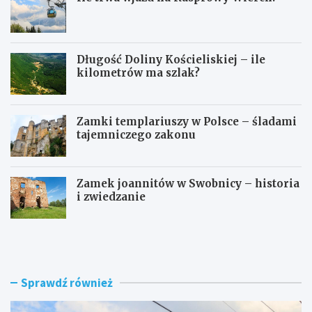
Długość Doliny Kościeliskiej – ile
kilometrów ma szlak?
Zamki templariuszy w Polsce – śladami
tajemniczego zakonu
Zamek joannitów w Swobnicy – historia
i zwiedzanie
I
D
l
ł
e
u
t
g
r
o
Sprawdź również
w
ś
a
ć
w
D