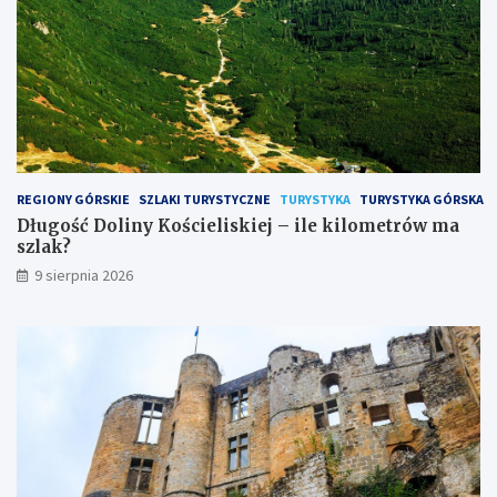
i
l
o
m
e
t
r
ó
w
m
REGIONY GÓRSKIE
SZLAKI TURYSTYCZNE
TURYSTYKA
TURYSTYKA GÓRSKA
a
Długość Doliny Kościeliskiej – ile kilometrów ma
s
szlak?
z
9 sierpnia 2026
l
a
k
?