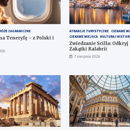
RÓŻE ZAGRANICZNE
ATRAKCJE TURYSTYCZNE
CIEKAWE M
CIEKAWE MIEJSCA
KULTURA I HISTOR
i na Teneryfę – z Polski i
Zwiedzanie Scilla: Odkryj
Zakątki Kalabrii
026
7 sierpnia 2026