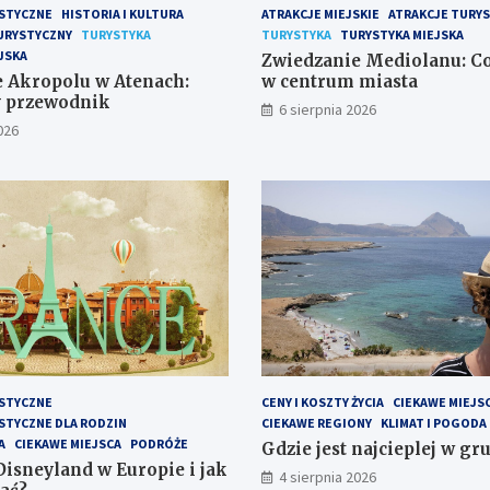
STYCZNE
HISTORIA I KULTURA
ATRAKCJE MIEJSKIE
ATRAKCJE TURY
URYSTYCZNY
TURYSTYKA
TURYSTYKA
TURYSTYKA MIEJSKA
JSKA
Zwiedzanie Mediolanu: Co
 Akropolu w Atenach:
w centrum miasta
y przewodnik
6 sierpnia 2026
026
STYCZNE
CENY I KOSZTY ŻYCIA
CIEKAWE MIEJS
STYCZNE DLA RODZIN
CIEKAWE REGIONY
KLIMAT I POGODA
A
CIEKAWE MIEJSCA
PODRÓŻE
Gdzie jest najcieplej w gr
Disneyland w Europie i jak
4 sierpnia 2026