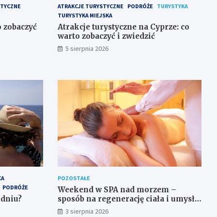
STYCZNE
ATRAKCJE TURYSTYCZNE
PODRÓŻE
TURYSTYKA
TURYSTYKA MIEJSKA
 zobaczyć
Atrakcje turystyczne na Cyprze: co
warto zobaczyć i zwiedzić
5 sierpnia 2026
CA
POZOSTAŁE
PODRÓŻE
Weekend w SPA nad morzem –
udniu?
sposób na regenerację ciała i umysłu
w wyjątkowym otoczeniu
3 sierpnia 2026