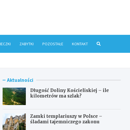
ris.pl
IECZKI
ZABYTKI
POZOSTAŁE
KONTAKT
Aktualności
Długość Doliny Kościeliskiej – ile
kilometrów ma szlak?
Zamki templariuszy w Polsce –
śladami tajemniczego zakonu