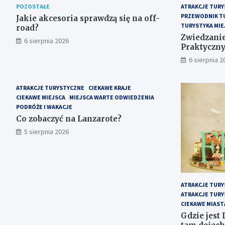
POZOSTAŁE
ATRAKCJE TURY
PRZEWODNIK T
Jakie akcesoria sprawdzą się na off-
TURYSTYKA MIE
road?
Zwiedzanie
6 sierpnia 2026
Praktyczn
6 sierpnia 2
ATRAKCJE TURYSTYCZNE
CIEKAWE KRAJE
CIEKAWE MIEJSCA
MIEJSCA WARTE ODWIEDZENIA
PODRÓŻE I WAKACJE
Co zobaczyć na Lanzarote?
5 sierpnia 2026
ATRAKCJE TURY
ATRAKCJE TURY
CIEKAWE MIAST
Gdzie jest 