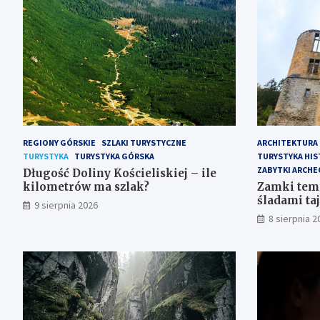
REGIONY GÓRSKIE
SZLAKI TURYSTYCZNE
ARCHITEKTURA
TURYSTYKA
TURYSTYKA GÓRSKA
TURYSTYKA HI
ZABYTKI ARCH
Długość Doliny Kościeliskiej – ile
kilometrów ma szlak?
Zamki temp
śladami t
9 sierpnia 2026
8 sierpnia 2