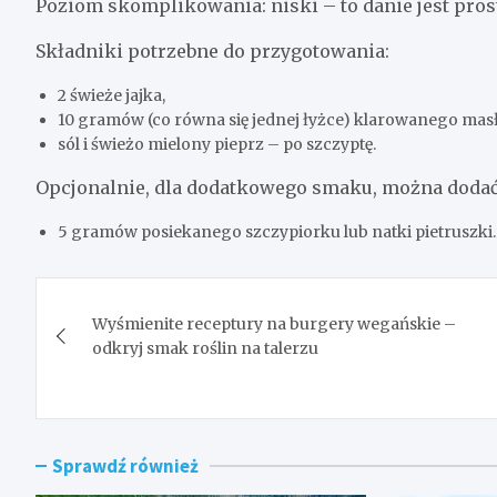
Poziom skomplikowania: niski – to danie jest pros
Składniki potrzebne do przygotowania:
2 świeże jajka,
10 gramów (co równa się jednej łyżce) klarowanego masł
sól i świeżo mielony pieprz – po szczyptę.
Opcjonalnie, dla dodatkowego smaku, można dodać
5 gramów posiekanego szczypiorku lub natki pietruszki.
Nawigacja
Wyśmienite receptury na burgery wegańskie –
wpisu
odkryj smak roślin na talerzu
Sprawdź również