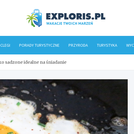
Explo
CLEGI
PORADY TURYSTYCZNE
PRZYRODA
TURYSTYKA
WYC
jko sadzone idealne na śniadanie