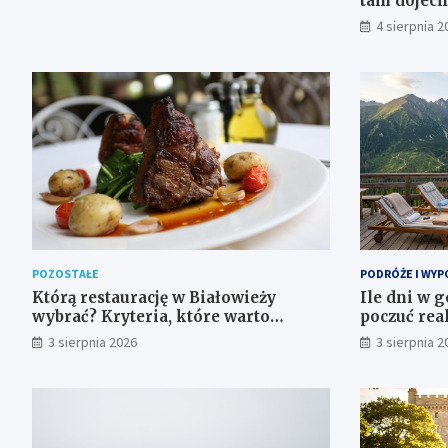
tam dojech
4 sierpnia 2
POZOSTAŁE
PODRÓŻE I WYP
Którą restaurację w Białowieży
Ile dni w g
wybrać? Kryteria, które warto
poczuć rea
sprawdzić przed rezerwacją
samopoczu
3 sierpnia 2026
3 sierpnia 2