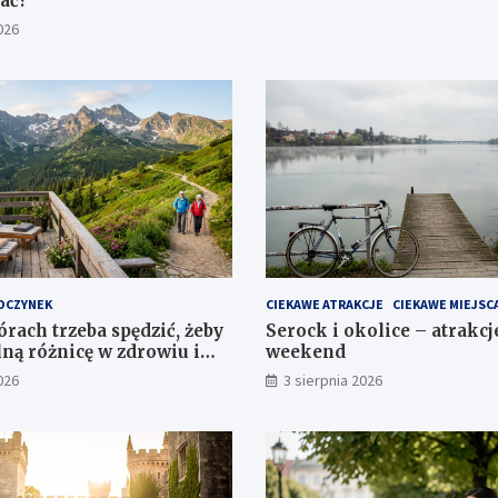
ać?
026
OCZYNEK
CIEKAWE ATRAKCJE
CIEKAWE MIEJSC
órach trzeba spędzić, żeby
Serock i okolice – atrakcj
lną różnicę w zdrowiu i
weekend
ciu?
026
3 sierpnia 2026