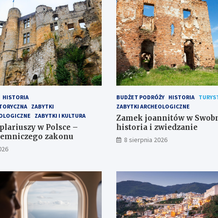
HISTORIA
BUDŻET PODRÓŻY
HISTORIA
TURYS
STORYCZNA
ZABYTKI
ZABYTKI ARCHEOLOGICZNE
EOLOGICZNE
ZABYTKI I KULTURA
Zamek joannitów w Swobn
lariuszy w Polsce –
historia i zwiedzanie
ajemniczego zakonu
8 sierpnia 2026
026