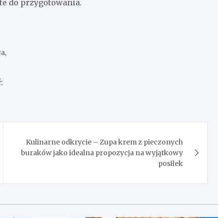
te do przygotowania.
a,
:
Kulinarne odkrycie – Zupa krem z pieczonych
buraków jako idealna propozycja na wyjątkowy
posiłek