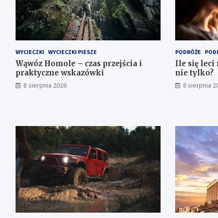
WYCIECZKI
WYCIECZKI PIESZE
PODRÓŻE
POD
Wąwóz Homole – czas przejścia i
Ile się lec
praktyczne wskazówki
nie tylko?
8 sierpnia 2026
8 sierpnia 2