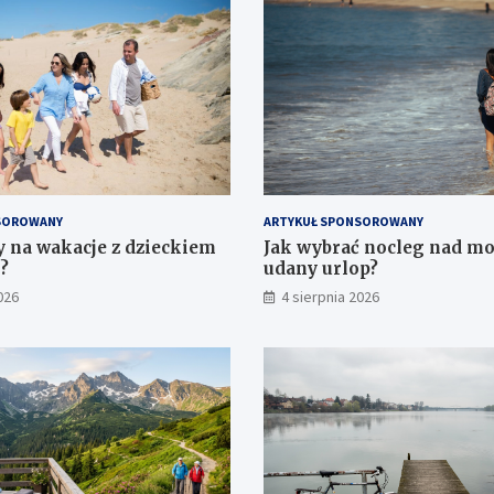
SOROWANY
ARTYKUŁ SPONSOROWANY
zy na wakacje z dzieckiem
Jak wybrać nocleg nad m
?
udany urlop?
026
4 sierpnia 2026