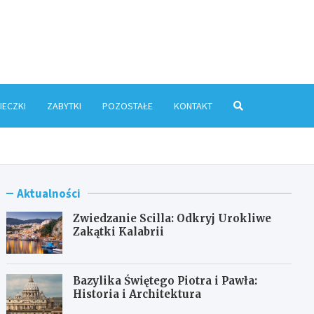
ris.pl
IECZKI
ZABYTKI
POZOSTAŁE
KONTAKT
Aktualności
Zwiedzanie Scilla: Odkryj Urokliwe
Zakątki Kalabrii
Bazylika Świętego Piotra i Pawła:
Historia i Architektura