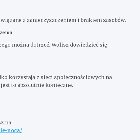
wiązane z zanieczyszczeniem i brakiem zasobów.
czenia
órego można dotrzeć. Wolisz dowiedzieć się
adko korzystają z sieci społecznościowych na
 jest to absolutnie konieczne.
sz na
ie-noca/