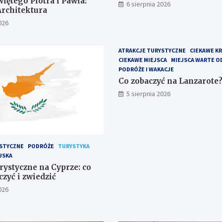
iętego Piotra i Pawła:
6 sierpnia 2026
Architektura
026
ATRAKCJE TURYSTYCZNE
CIEKAWE K
CIEKAWE MIEJSCA
MIEJSCA WARTE O
PODRÓŻE I WAKACJE
Co zobaczyć na Lanzarote
5 sierpnia 2026
STYCZNE
PODRÓŻE
TURYSTYKA
JSKA
rystyczne na Cyprze: co
zyć i zwiedzić
026