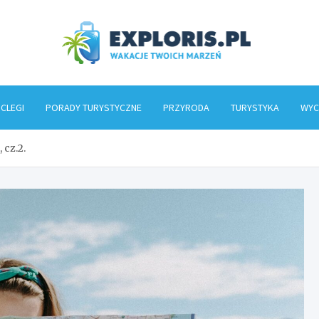
Explo
CLEGI
PORADY TURYSTYCZNE
PRZYRODA
TURYSTYKA
WYC
cz.2.