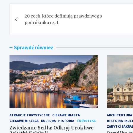
Nawigacja
20 cech, które definiują prawdziwego
wpisu
podróżnika cz. 1.
Sprawdź również
ATRAKCJE TURYSTYCZNE
CIEKAWE MIASTA
ARCHITEKTURA
CIEKAWE MIEJSCA
KULTURA I HISTORIA
TURYSTYKA
HISTORIA I KUL
ZABYTKI SAKRA
Zwiedzanie Scilla: Odkryj Urokliwe