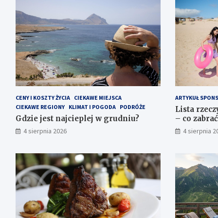
CENY I KOSZTY ŻYCIA
CIEKAWE MIEJSCA
ARTYKUŁ SPON
CIEKAWE REGIONY
KLIMAT I POGODA
PODRÓŻE
Lista rzec
Gdzie jest najcieplej w grudniu?
– co zabrać
4 sierpnia 2026
4 sierpnia 2