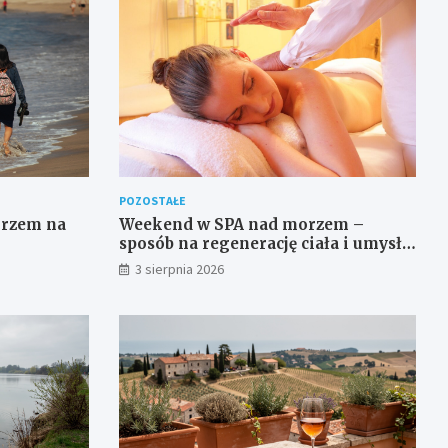
POZOSTAŁE
orzem na
Weekend w SPA nad morzem –
sposób na regenerację ciała i umysłu
w wyjątkowym otoczeniu
3 sierpnia 2026