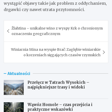
wystąpić objawy takie jak problem z oddychaniem,
drgawki czy nawet utrata przytomności.
Nawigacja
Žlahtina – unikalne wino z wyspy Krk o chronionym
wpisu
oznaczeniu geograficznym
Winiarnia Stina na wyspie Brač: Zagłębie winiarskie
o korzeniach sięgających czasów rzymskich
Aktualności
Przełęcz w Tatrach Wysokich –
najpiękniejsze trasy i widoki
Wąwóz Homole – czas przejścia i
praktyczne wskazówki