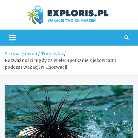
Skip
to
content
Explo
Strona główna
Turystyka
Rozważności nigdy za wiele: Spotkanie z jeżowcami
podczas wakacji w Chorwacji