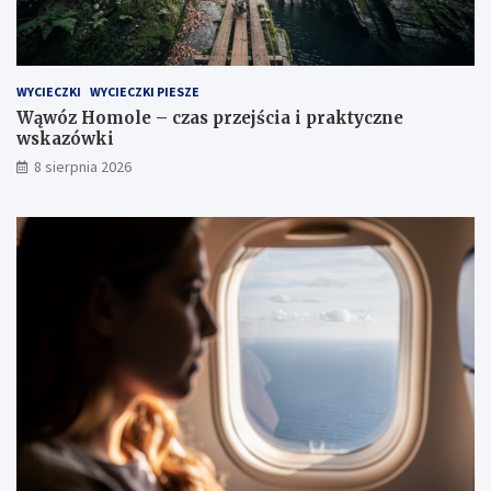
z
s
e
k
t
a
r
z
a
ó
WYCIECZKI
WYCIECZKI PIESZE
s
w
Wąwóz Homole – czas przejścia i praktyczne
y
k
wskazówki
i
i
8 sierpnia 2026
w
i
d
o
k
i