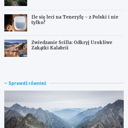
Ile się leci na Teneryfę – z Polski i nie
tylko?
Zwiedzanie Scilla: Odkryj Urokliwe
Zakątki Kalabrii
P
W
r
ą
z
w
e
ó
ł
z
Sprawdź również
ę
H
c
o
z
m
w
o
T
l
a
e
t
–
r
c
a
z