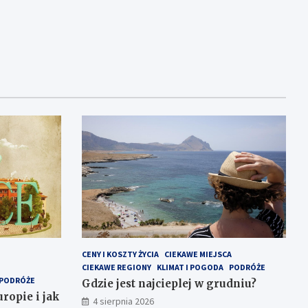
CENY I KOSZTY ŻYCIA
CIEKAWE MIEJSCA
CIEKAWE REGIONY
KLIMAT I POGODA
PODRÓŻE
PODRÓŻE
Gdzie jest najcieplej w grudniu?
ropie i jak
4 sierpnia 2026