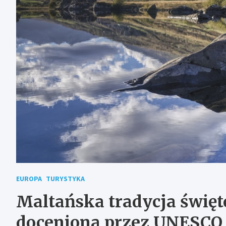
EUROPA
TURYSTYKA
Maltańska tradycja święt
doceniona przez UNESCO