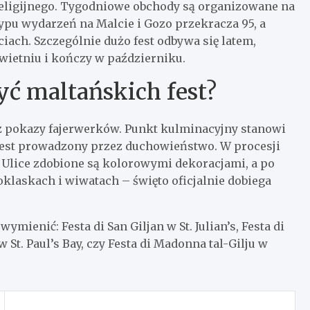
 religijnego. Tygodniowe obchody są organizowane na
typu wydarzeń na Malcie i Gozo przekracza 95, a
iach. Szczególnie dużo fest odbywa się latem,
kwietniu i kończy w październiku.
ć maltańskich fest?
raz pokazy fajerwerków. Punkt kulminacyjny stanowi
 jest prowadzony przez duchowieństwo. W procesji
. Ulice zdobione są kolorowymi dekoracjami, a po
oklaskach i wiwatach – święto oficjalnie dobiega
mienić: Festa di San Giljan w St. Julian’s, Festa di
w St. Paul’s Bay, czy Festa di Madonna tal-Gilju w