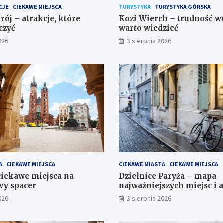
CJE
CIEKAWE MIEJSCA
TURYSTYKA
TURYSTYKA GÓRSKA
rój – atrakcje, które
Kozi Wierch – trudność we
czyć
warto wiedzieć
026
3 sierpnia 2026
A
CIEKAWE MIEJSCA
CIEKAWE MIASTA
CIEKAWE MIEJSCA
iekawe miejsca na
Dzielnice Paryża – mapa
y spacer
najważniejszych miejsc i a
026
3 sierpnia 2026