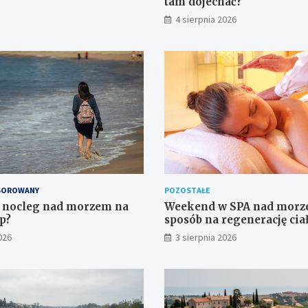
tam dojechać?
4 sierpnia 2026
SOROWANY
POZOSTAŁE
ć nocleg nad morzem na
Weekend w SPA nad morz
p?
sposób na regenerację cia
w wyjątkowym otoczeniu
026
3 sierpnia 2026