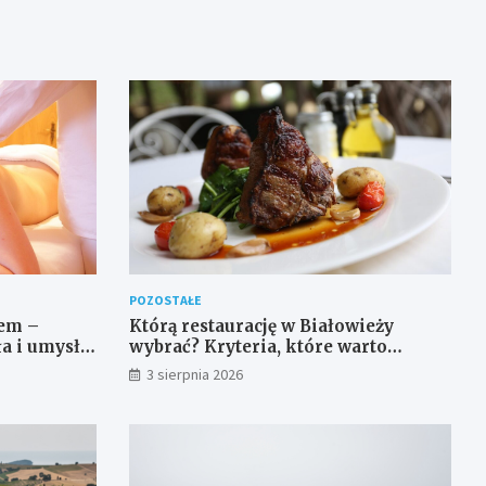
POZOSTAŁE
em –
Którą restaurację w Białowieży
ła i umysłu
wybrać? Kryteria, które warto
sprawdzić przed rezerwacją
3 sierpnia 2026