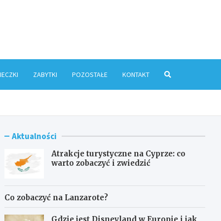
ris.pl
IECZKI
ZABYTKI
POZOSTAŁE
KONTAKT
Aktualności
Atrakcje turystyczne na Cyprze: co
warto zobaczyć i zwiedzić
Co zobaczyć na Lanzarote?
Gdzie jest Disneyland w Europie i jak