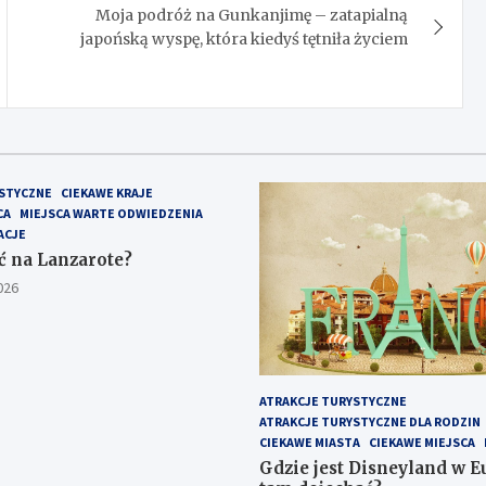
Moja podróż na Gunkanjimę – zatapialną
japońską wyspę, która kiedyś tętniła życiem
STYCZNE
CIEKAWE KRAJE
CA
MIEJSCA WARTE ODWIEDZENIA
ACJE
ć na Lanzarote?
026
ATRAKCJE TURYSTYCZNE
ATRAKCJE TURYSTYCZNE DLA RODZIN
CIEKAWE MIASTA
CIEKAWE MIEJSCA
Gdzie jest Disneyland w Eu