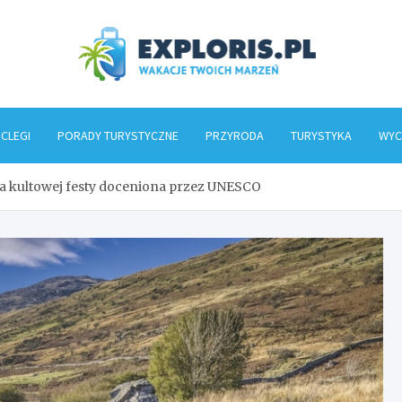
Explo
CLEGI
PORADY TURYSTYCZNE
PRZYRODA
TURYSTYKA
WYC
ia kultowej festy doceniona przez UNESCO