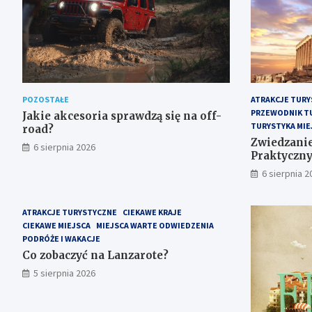
POZOSTAŁE
ATRAKCJE TURY
PRZEWODNIK T
Jakie akcesoria sprawdzą się na off-
TURYSTYKA MIE
road?
Zwiedzanie
6 sierpnia 2026
Praktyczn
6 sierpnia 2
ATRAKCJE TURYSTYCZNE
CIEKAWE KRAJE
CIEKAWE MIEJSCA
MIEJSCA WARTE ODWIEDZENIA
PODRÓŻE I WAKACJE
Co zobaczyć na Lanzarote?
5 sierpnia 2026