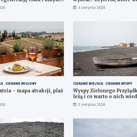
wym otoczeniu
sprawdzić przed rezerwac
026
3 sierpnia 2026
CA
CIEKAWE REGIONY
CIEKAWE MIEJSCA
CIEKAWE WYSPY
tria – mapa atrakcji, plaż
Wyspy Zielonego Przylądk
leżą i co warto o nich wie
026
3 sierpnia 2026