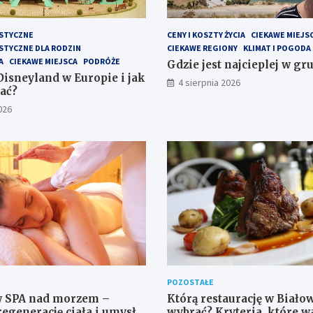
STYCZNE
CENY I KOSZTY ŻYCIA
CIEKAWE MIEJS
STYCZNE DLA RODZIN
CIEKAWE REGIONY
KLIMAT I POGODA
A
CIEKAWE MIEJSCA
PODRÓŻE
Gdzie jest najcieplej w gr
Disneyland w Europie i jak
4 sierpnia 2026
ać?
026
POZOSTAŁE
 SPA nad morzem –
Którą restaurację w Biało
regenerację ciała i umysłu
wybrać? Kryteria, które w