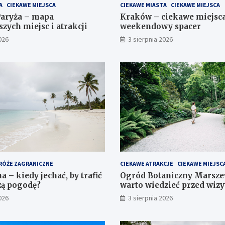
A
CIEKAWE MIEJSCA
CIEKAWE MIASTA
CIEKAWE MIEJSCA
Paryża – mapa
Kraków – ciekawe miejsc
zych miejsc i atrakcji
weekendowy spacer
026
3 sierpnia 2026
RÓŻE ZAGRANICZNE
CIEKAWE ATRAKCJE
CIEKAWE MIEJSC
 – kiedy jechać, by trafić
Ogród Botaniczny Marsze
zą pogodę?
warto wiedzieć przed wizy
026
3 sierpnia 2026