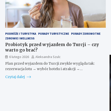
PODRÓŻE I TURYSTYKA
PORADY TURYSTYCZNE
PORADY ZDROWOTNE
ZDROWIE I WELLNESS
Probiotyk przed wyjazdem do Turcji – czy
warto go brać?
6 lutego 2026
Aleksandra Szulc
Plan przed wyjazdem do Turcji zwykle wygląda tak:
rezerwacja lotu → wybór hotelu i atrakcji →…
Czytaj dalej