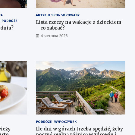
CA
ARTYKUŁ SPONSOROWANY
PODRÓŻE
Lista rzeczy na wakacje z dzieckiem
udniu?
– co zabrać?
4 sierpnia 2026
PODRÓŻE I WYPOCZYNEK
wieży
Ile dni w górach trzeba spędzić, żeby
arto
poczuć realną różnicę w zdrowiu i