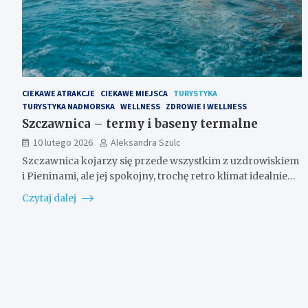
CIEKAWE ATRAKCJE
CIEKAWE MIEJSCA
TURYSTYKA
TURYSTYKA NADMORSKA
WELLNESS
ZDROWIE I WELLNESS
Szczawnica – termy i baseny termalne
10 lutego 2026
Aleksandra Szulc
Szczawnica kojarzy się przede wszystkim z uzdrowiskiem
i Pieninami, ale jej spokojny, trochę retro klimat idealnie…
Czytaj dalej