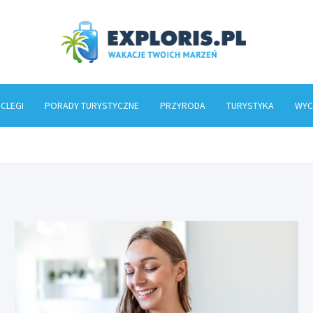
Explo
CLEGI
PORADY TURYSTYCZNE
PRZYRODA
TURYSTYKA
WYC