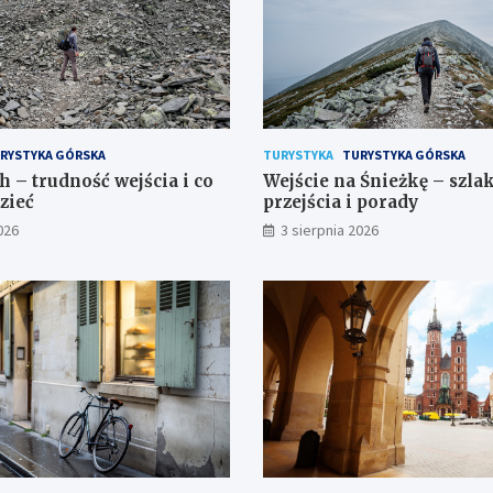
RYSTYKA GÓRSKA
TURYSTYKA
TURYSTYKA GÓRSKA
h – trudność wejścia i co
Wejście na Śnieżkę – szlak
zieć
przejścia i porady
026
3 sierpnia 2026