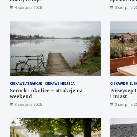
w wyjątko
4 sierpnia 2026
3 sierpnia 2
CIEKAWE ATRAKCJE
CIEKAWE MIEJSCA
CIEKAWE MIEJS
Serock i okolice – atrakcje na
Półwysep Is
weekend
i miast
3 sierpnia 2026
3 sierpnia 2