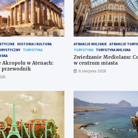
STYCZNE
HISTORIA I KULTURA
ATRAKCJE MIEJSKIE
ATRAKCJE TURY
URYSTYCZNY
TURYSTYKA
TURYSTYKA
TURYSTYKA MIEJSKA
JSKA
Zwiedzanie Mediolanu: Co
 Akropolu w Atenach:
w centrum miasta
y przewodnik
6 sierpnia 2026
026