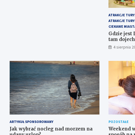
ATRAKCJE TURY
ATRAKCJE TURY
CIEKAWE MIAST
Gdzie jest 
tam dojech
4 sierpnia 2
ARTYKUŁ SPONSOROWANY
POZOSTAŁE
Jak wybrać nocleg nad morzem na
Weekend w
udany urlop?
sposób na 