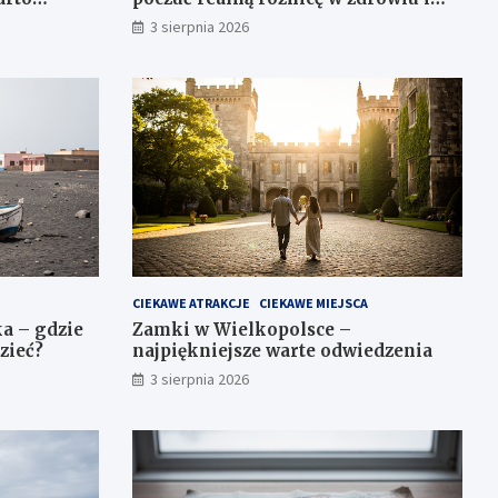
ją
samopoczuciu?
3 sierpnia 2026
CIEKAWE ATRAKCJE
CIEKAWE MIEJSCA
a – gdzie
Zamki w Wielkopolsce –
dzieć?
najpiękniejsze warte odwiedzenia
3 sierpnia 2026