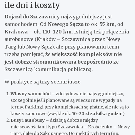
ile dni i koszty
Dojazd do Szczawnicy
najwygodniejszy jest
samochodem. Od
Nowego Sącza
to ok.
55 km
, od
Krakowa
– ok.
110–120 km
. Istnieją też połączenia
autobusowe (Kraków – Szczawnica przez Nowy
Targ lub Nowy Sącz), ale przy planowaniu term
trzeba pamiętać, że
większość kompleksów nie
jest dobrze skomunikowana bezpośrednio
ze
Szczawnicą komunikacją publiczną.
W praktyce są trzy scenariusze:
Własny samochód
– zdecydowanie najwygodniejszy,
szczególnie jeśli planowane są wieczorne wypady na
termy. Parkingi przy kompleksach są płatne, ale nie są to
koszty zaporowe (zwykle ok.
10–20 zł za kilka godzin
).
Busy i autobusy
– działają dobrze między
miejscowościami typu Szczawnica – Krościenko – Nowy
Targ, dalej do Zakopanego. Do niektórych term (np.