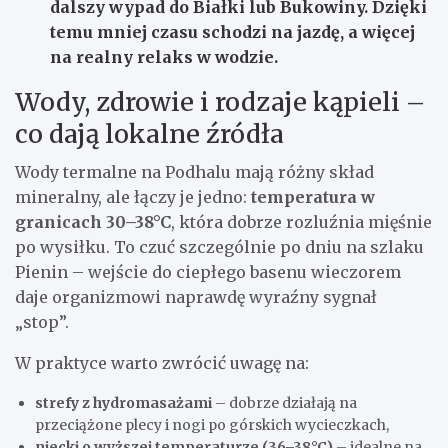
dalszy wypad do Białki lub Bukowiny. Dzięki
temu mniej czasu schodzi na jazdę, a więcej
na realny relaks w wodzie.
Wody, zdrowie i rodzaje kąpieli –
co dają lokalne źródła
Wody termalne na Podhalu mają różny skład
mineralny, ale łączy je jedno:
temperatura w
granicach 30–38°C
, która dobrze rozluźnia mięśnie
po wysiłku. To czuć szczególnie po dniu na szlaku
Pienin – wejście do ciepłego basenu wieczorem
daje organizmowi naprawdę wyraźny sygnał
„stop”.
W praktyce warto zwrócić uwagę na:
strefy z hydromasażami
– dobrze działają na
przeciążone plecy i nogi po górskich wycieczkach,
niecki o wyższej temperaturze (36–38°C)
– idealne na