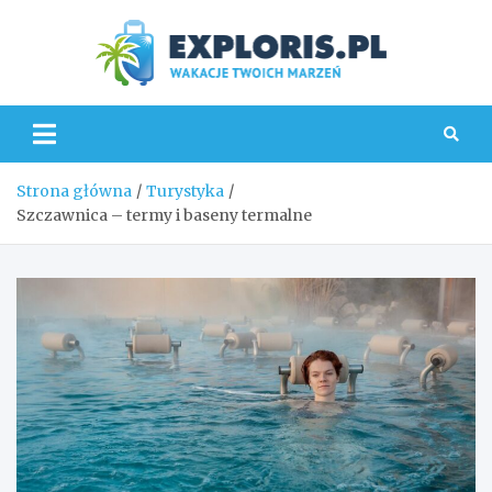
Skip
to
content
Explo
Strona główna
Turystyka
Szczawnica – termy i baseny termalne