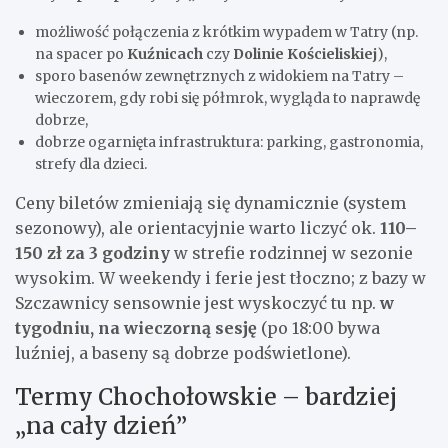
możliwość połączenia z krótkim wypadem w Tatry (np.
na spacer po
Kuźnicach
czy
Dolinie Kościeliskiej
),
sporo basenów zewnętrznych z widokiem na Tatry –
wieczorem, gdy robi się półmrok, wygląda to naprawdę
dobrze,
dobrze ogarnięta infrastruktura: parking, gastronomia,
strefy dla dzieci.
Ceny biletów zmieniają się dynamicznie (system
sezonowy), ale orientacyjnie warto liczyć ok.
110–
150 zł za 3 godziny
w strefie rodzinnej w sezonie
wysokim. W weekendy i ferie jest tłoczno; z bazy w
Szczawnicy sensownie jest wyskoczyć tu np.
w
tygodniu, na wieczorną sesję
(po 18:00 bywa
luźniej, a baseny są dobrze podświetlone).
Termy Chochołowskie – bardziej
„na cały dzień”