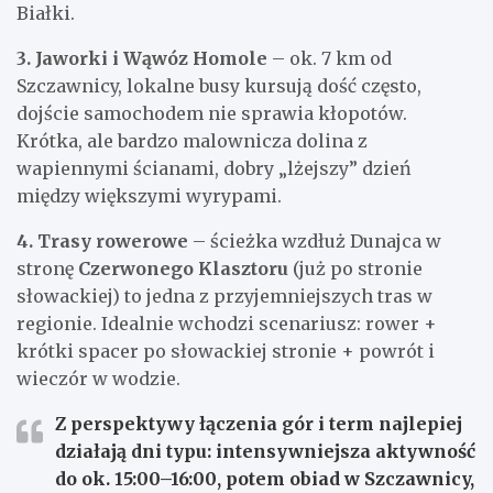
Białki.
3. Jaworki i Wąwóz Homole
– ok. 7 km od
Szczawnicy, lokalne busy kursują dość często,
dojście samochodem nie sprawia kłopotów.
Krótka, ale bardzo malownicza dolina z
wapiennymi ścianami, dobry „lżejszy” dzień
między większymi wyrypami.
4. Trasy rowerowe
– ścieżka wzdłuż Dunajca w
stronę
Czerwonego Klasztoru
(już po stronie
słowackiej) to jedna z przyjemniejszych tras w
regionie. Idealnie wchodzi scenariusz: rower +
krótki spacer po słowackiej stronie + powrót i
wieczór w wodzie.
Z perspektywy łączenia gór i term najlepiej
działają dni typu:
intensywniejsza aktywność
do ok. 15:00–16:00
, potem obiad w Szczawnicy,