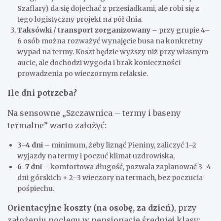
Szaflary) da się dojechać z przesiadkami, ale robi się z
tego logistyczny projekt na pół dnia.
Taksówki / transport zorganizowany
– przy grupie 4–
6 osób można rozważyć wynajęcie busa na konkretny
wypad na termy. Koszt będzie wyższy niż przy własnym
aucie, ale dochodzi wygoda i brak konieczności
prowadzenia po wieczornym relaksie.
Ile dni potrzeba?
Na sensowne „Szczawnica – termy i baseny
termalne” warto założyć:
3–4 dni
– minimum, żeby liznąć Pieniny, zaliczyć 1–2
wyjazdy na termy i poczuć klimat uzdrowiska,
6–7 dni
– komfortowa długość, pozwala zaplanować 3–4
dni górskich + 2–3 wieczory na termach, bez poczucia
pośpiechu.
Orientacyjne koszty (na osobę, za dzień)
, przy
założeniu noclegu w pensjonacie średniej klasy: