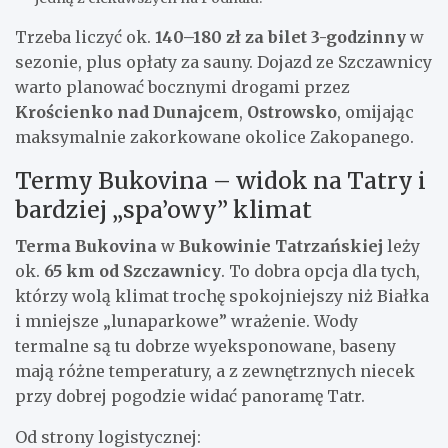
Trzeba liczyć ok.
140–180 zł za bilet 3-godzinny
w
sezonie, plus opłaty za sauny. Dojazd ze Szczawnicy
warto planować bocznymi drogami przez
Krościenko nad Dunajcem
,
Ostrowsko
, omijając
maksymalnie zakorkowane okolice Zakopanego.
Termy Bukovina – widok na Tatry i
bardziej „spa’owy” klimat
Terma Bukovina
w
Bukowinie Tatrzańskiej
leży
ok.
65 km od Szczawnicy
. To dobra opcja dla tych,
którzy wolą klimat trochę spokojniejszy niż Białka
i mniejsze „lunaparkowe” wrażenie. Wody
termalne są tu dobrze wyeksponowane, baseny
mają różne temperatury, a z zewnętrznych niecek
przy dobrej pogodzie widać panoramę Tatr.
Od strony logistycznej: