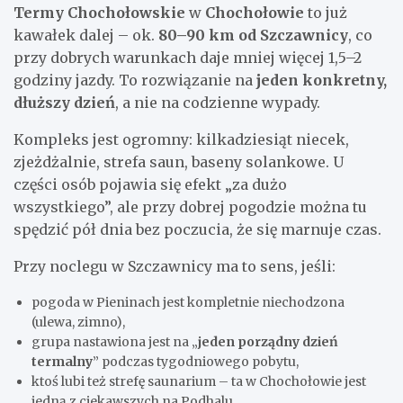
Termy Chochołowskie
w
Chochołowie
to już
kawałek dalej – ok.
80–90 km od Szczawnicy
, co
przy dobrych warunkach daje mniej więcej 1,5–2
godziny jazdy. To rozwiązanie na
jeden konkretny,
dłuższy dzień
, a nie na codzienne wypady.
Kompleks jest ogromny: kilkadziesiąt niecek,
zjeżdżalnie, strefa saun, baseny solankowe. U
części osób pojawia się efekt „za dużo
wszystkiego”, ale przy dobrej pogodzie można tu
spędzić pół dnia bez poczucia, że się marnuje czas.
Przy noclegu w Szczawnicy ma to sens, jeśli:
pogoda w Pieninach jest kompletnie niechodzona
(ulewa, zimno),
grupa nastawiona jest na „
jeden porządny dzień
termalny
” podczas tygodniowego pobytu,
ktoś lubi też strefę saunarium – ta w Chochołowie jest
jedną z ciekawszych na Podhalu.