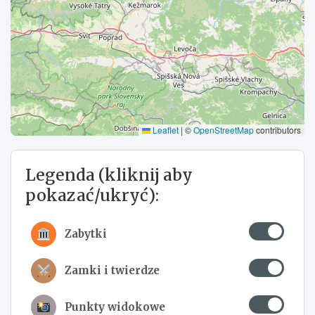
Leaflet
|
©
OpenStreetMap
contributors
Legenda (kliknij aby
pokazać/ukryć):
Zabytki
Zamki i twierdze
Punkty widokowe