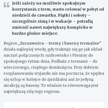
Jeśli zależy na możliwie spokojnym
korzystaniu z term, warto celować w
pobyt od
niedzieli do czwartku
. Piątki i soboty –
szczególnie zimą i w wakacje – potrafią
zmienić nawet największy kompleks w
bardzo głośne miejsce.
Region „
Szczawnica – termy i baseny termalne
”
działa najlepiej wtedy, gdy traktuje się go jak układ
naczyń połączonych: uzdrowisko i Pieniny do
spokojnego rytmu dnia, Podhale z termami – do
wieczornego, ciepłego domknięcia. Przy dobrym
rozplanowaniu wyjazdu nie ma poczucia, że spędza
się urlop w kolejce do zjeżdżalni ani że jedyną
atrakcją są baseny. To właśnie ta równowaga jest
największą siłą tego regionu.
Nawigacja