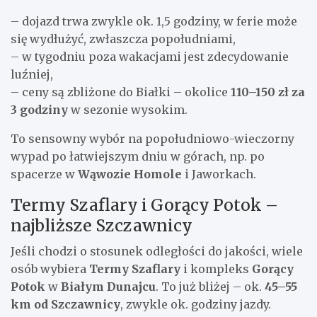
– dojazd trwa zwykle ok. 1,5 godziny, w ferie może
się wydłużyć, zwłaszcza popołudniami,
– w tygodniu poza wakacjami jest zdecydowanie
luźniej,
– ceny są zbliżone do Białki – okolice
110–150 zł za
3 godziny
w sezonie wysokim.
To sensowny wybór na popołudniowo-wieczorny
wypad po łatwiejszym dniu w górach, np. po
spacerze w
Wąwozie Homole
i Jaworkach.
Termy Szaflary i Gorący Potok –
najbliższe Szczawnicy
Jeśli chodzi o stosunek odległości do jakości, wiele
osób wybiera
Termy Szaflary
i kompleks
Gorący
Potok
w
Białym Dunajcu
. To już bliżej – ok.
45–55
km od Szczawnicy
, zwykle ok. godziny jazdy.