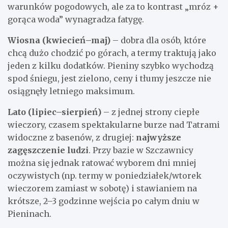
warunków pogodowych, ale za to kontrast „mróz +
gorąca woda” wynagradza fatygę.
Wiosna (kwiecień–maj)
– dobra dla osób, które
chcą dużo chodzić po górach, a termy traktują jako
jeden z kilku dodatków. Pieniny szybko wychodzą
spod śniegu, jest zielono, ceny i tłumy jeszcze nie
osiągnęły letniego maksimum.
Lato (lipiec–sierpień)
– z jednej strony ciepłe
wieczory, czasem spektakularne burze nad Tatrami
widoczne z basenów, z drugiej:
najwyższe
zagęszczenie ludzi
. Przy bazie w Szczawnicy
można się jednak ratować wyborem dni mniej
oczywistych (np. termy w poniedziałek/wtorek
wieczorem zamiast w sobotę) i stawianiem na
krótsze, 2–3 godzinne wejścia po całym dniu w
Pieninach.