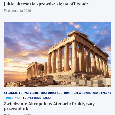
s
n
Jakie akcesoria sprawdzą się na off-road?
i
a
6 sierpnia 2026
ę
c
n
h
a
:
o
P
f
r
f
a
-
k
r
t
o
y
a
c
d
z
?
n
y
p
r
z
e
ATRAKCJE TURYSTYCZNE
HISTORIA I KULTURA
PRZEWODNIK TURYSTYCZNY
w
TURYSTYKA
TURYSTYKA MIEJSKA
o
Zwiedzanie Akropolu w Atenach: Praktyczny
d
przewodnik
n