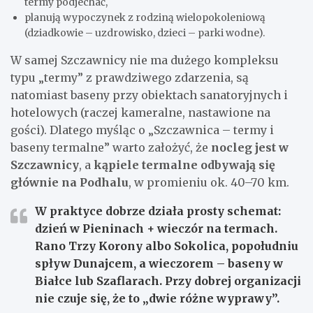
termy podjechać,
planują wypoczynek z rodziną wielopokoleniową
(dziadkowie – uzdrowisko, dzieci – parki wodne).
W samej Szczawnicy nie ma dużego kompleksu
typu „termy” z prawdziwego zdarzenia, są
natomiast baseny przy obiektach sanatoryjnych i
hotelowych (raczej kameralne, nastawione na
gości). Dlatego myśląc o „Szczawnica – termy i
baseny termalne” warto założyć, że
nocleg jest w
Szczawnicy
, a
kąpiele termalne odbywają się
głównie na Podhalu
, w promieniu ok. 40–70 km.
W praktyce dobrze działa prosty schemat:
dzień w Pieninach + wieczór na termach
.
Rano Trzy Korony albo Sokolica, popołudniu
spływ Dunajcem, a wieczorem – baseny w
Białce lub Szaflarach. Przy dobrej organizacji
nie czuje się, że to „dwie różne wyprawy”.