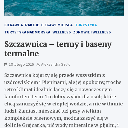
CIEKAWE ATRAKCJE
CIEKAWE MIEJSCA
TURYSTYKA
TURYSTYKA NADMORSKA
WELLNESS
ZDROWIE I WELLNESS
Szczawnica – termy i baseny
termalne
10 lutego 2026
Aleksandra Szulc
Szczawnica kojarzy się przede wszystkim z
uzdrowiskiem i Pieninami, ale jej spokojny, trochę
retro klimat idealnie łączy się z nowoczesnym
komfortem term. To dobry wybór dla osób, które
chcą
zanurzyć się w ciepłej wodzie, a nie w tłumie
ludzi
. Zamiast mieszkać tuż przy wielkim
kompleksie basenowym, można zaszyć się w
dolinie Grajcarka, pić wody mineralne w pijalni, i