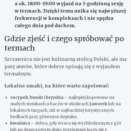
a ok. 18:00–19:00 wyjazd na 3-godzinną sesję
w termach. Dzięki temu unika się najwyższej
frekwencji w kompleksach i nie spędza
całego dnia pod dachem.
Gdzie zjeść i czego spróbować po
termach
Szczawnica nie jest kulinarną stolicą Polski, ale ma
parę atutów, które dobrze spinają się z wyjazdem
termalnym.
Lokalne smaki, na które warto zapolować:
oscypek
,
bundz
i
bryndza
– najlepiej kupowane na
małych stoiskach u baców w okolicach
Jaworek
lub na
lokalnych targach, niż w najbardziej turystycznych
budkach przy głównym deptaku,
kwaśnica
– dobra, gdy wraca się wychłodzonym z gór
lub po deszczowym dniu; przyjemnie łączy się z