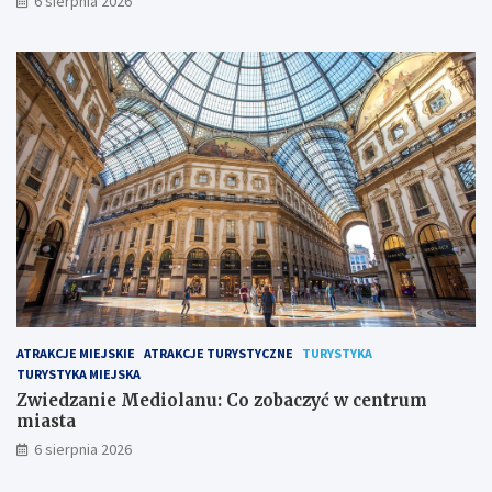
6 sierpnia 2026
i
k
ATRAKCJE MIEJSKIE
ATRAKCJE TURYSTYCZNE
TURYSTYKA
TURYSTYKA MIEJSKA
Zwiedzanie Mediolanu: Co zobaczyć w centrum
miasta
6 sierpnia 2026