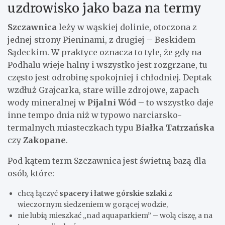
uzdrowisko jako baza na termy
Szczawnica
leży w wąskiej dolinie, otoczona z
jednej strony Pieninami, z drugiej – Beskidem
Sądeckim. W praktyce oznacza to tyle, że gdy na
Podhalu wieje halny i wszystko jest rozgrzane, tu
często jest odrobinę spokojniej i chłodniej. Deptak
wzdłuż Grajcarka, stare wille zdrojowe, zapach
wody mineralnej w
Pijalni Wód
– to wszystko daje
inne tempo dnia niż w typowo narciarsko-
termalnych miasteczkach typu
Białka Tatrzańska
czy
Zakopane
.
Pod kątem term Szczawnica jest świetną bazą dla
osób, które:
chcą łączyć
spacery i łatwe górskie szlaki
z
wieczornym siedzeniem w gorącej wodzie,
nie lubią mieszkać „nad aquaparkiem” – wolą ciszę, a na