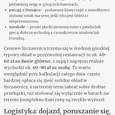
późniejszą sesją w gorących basenach,
pstrąg z Dunajca
– podawany klasycznie, z masełkiem i
ziołami; smak ma sens, jeśli ryba jest świeża i
nieprzesuszona,
moskole
– proste placki ziemniaczane z patelni lub
pieca, dobrze wchodzą z czosnkowym masłem lub
bryndzą.
Cenowo Szczawnica trzyma się w średniej górskiej:
typowy obiad w przyzwoitej restauracji to ok.
40–
60 zł za danie główne
, z zupą i napojem realnie
wychodzi ok.
60–90 zł za osobę
. To warto
uwzględnić przy kalkulacji całego dnia: często
bardziej opłaca się zjeść solidny obiad w
Szczawnicy, a na tereny term zabrać sobie drobne
przekąski, niż stołować się wyłącznie w barach na
terenie kompleksu (tam ceny są zwykle wyższe).
Logistyka: dojazd, poruszanie się,