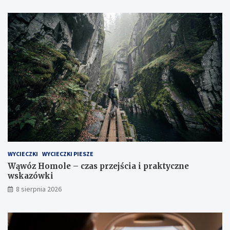
d
o
k
i
WYCIECZKI
WYCIECZKI PIESZE
Wąwóz Homole – czas przejścia i praktyczne
wskazówki
8 sierpnia 2026