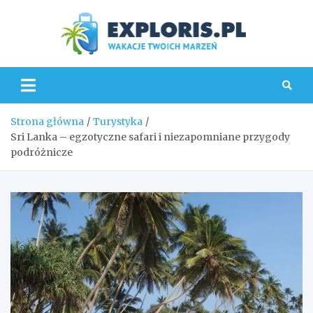
Skip
to
content
Explo
Strona główna
Turystyka
Sri Lanka – egzotyczne safari i niezapomniane przygody
podróżnicze