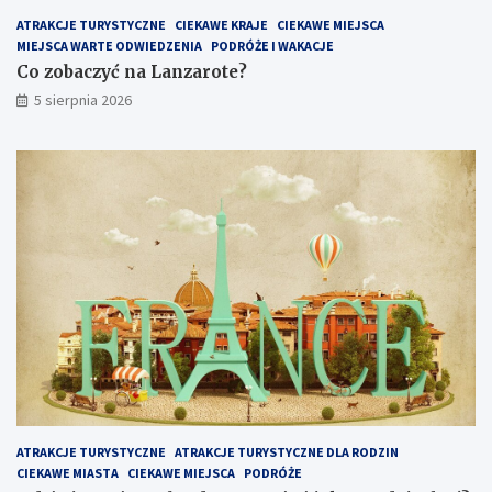
:
ATRAKCJE TURYSTYCZNE
CIEKAWE KRAJE
CIEKAWE MIEJSCA
c
MIEJSCA WARTE ODWIEDZENIA
PODRÓŻE I WAKACJE
o
Co zobaczyć na Lanzarote?
w
5 sierpnia 2026
a
r
t
o
z
o
b
a
c
z
y
ć
i
z
w
i
e
ATRAKCJE TURYSTYCZNE
ATRAKCJE TURYSTYCZNE DLA RODZIN
d
CIEKAWE MIASTA
CIEKAWE MIEJSCA
PODRÓŻE
z