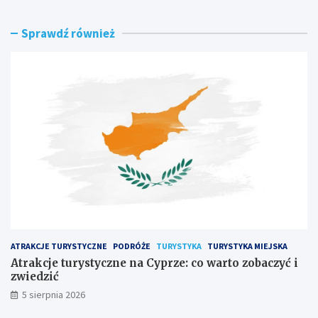
a
o
k
b
Sprawdź również
c
a
j
c
e
z
t
y
u
ć
r
n
y
a
s
L
t
a
y
n
c
z
z
a
n
r
e
o
n
t
a
e
ATRAKCJE TURYSTYCZNE
PODRÓŻE
TURYSTYKA
TURYSTYKA MIEJSKA
C
?
y
Atrakcje turystyczne na Cyprze: co warto zobaczyć i
p
zwiedzić
r
5 sierpnia 2026
z
e