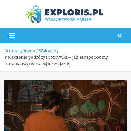
Skip
to
content
Explo
Strona główna
Wakacje
Połączenie podróży i rozrywki – jak escape roomy
urozmaicają wakacyjne wyjazdy