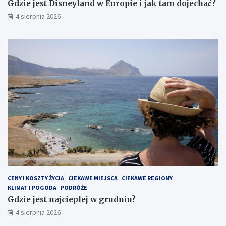
i
Gdzie jest Disneyland w Europie i jak tam dojechać?
ć
4 sierpnia 2026
CENY I KOSZTY ŻYCIA
CIEKAWE MIEJSCA
CIEKAWE REGIONY
KLIMAT I POGODA
PODRÓŻE
Gdzie jest najcieplej w grudniu?
4 sierpnia 2026