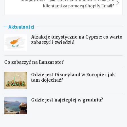
klientami za pomocą Shopify Email?
Aktualności
Atrakcje turystyczne na Cyprze: co warto
zobaczyć i zwiedzić
Co zobaczyć na Lanzarote?
Gdzie jest Disneyland w Europie i jak
tam dojechać?
Gdzie jest najcieplej w grudniu?
A
C
t
o
r
z