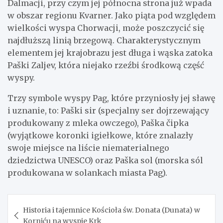
Dalmacji, przy czym jej północna strona już wpada
w obszar regionu Kvarner. Jako piąta pod względem
wielkości wyspa Chorwacji, może poszczycić się
najdłuższą linią brzegową. Charakterystycznym
elementem jej krajobrazu jest długa i wąska zatoka
Paški Zaljev, która niejako rzeźbi środkową część
wyspy.
Trzy symbole wyspy Pag, które przyniosły jej sławę
i uznanie, to: Paški sir (specjalny ser dojrzewający
produkowany z mleka owczego), Paška čipka
(wyjątkowe koronki igiełkowe, które znalazły
swoje miejsce na liście niematerialnego
dziedzictwa UNESCO) oraz Paška sol (morska sól
produkowana w solankach miasta Pag).
Nawigacja
Historia i tajemnice Kościoła św. Donata (Dunata) w
wpisu
Korniću na wyspie Krk