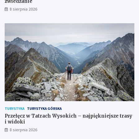
zwiedzanie
k
8 sierpnia 2026
o
n
u
TURYSTYKA
TURYSTYKA GÓRSKA
Przełęcz w Tatrach Wysokich – najpiękniejsze trasy
i widoki
8 sierpnia 2026