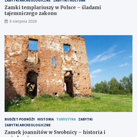
ZABYTKI ARCHEOLOGICZNE
ZABYTKI I KULTURA
c
y
e
–
Zamki templariuszy w Polsce – śladami
–
h
tajemniczego zakonu
ś
i
8 sierpnia 2026
l
s
a
t
d
o
a
r
m
i
i
a
t
i
a
z
j
w
e
i
m
e
n
d
i
z
c
a
z
n
e
i
g
e
BUDŻET PODRÓŻY
HISTORIA
TURYSTYKA
ZABYTKI
o
ZABYTKI ARCHEOLOGICZNE
z
Zamek joannitów w Swobnicy – historia i
a