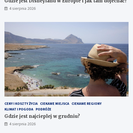
Gdzie jest Disneyland w Europie i jak tam dojechać?
4 sierpnia 2026
CENY I KOSZTY ŻYCIA
CIEKAWE MIEJSCA
CIEKAWE REGIONY
KLIMAT I POGODA
PODRÓŻE
Gdzie jest najcieplej w grudniu?
4 sierpnia 2026