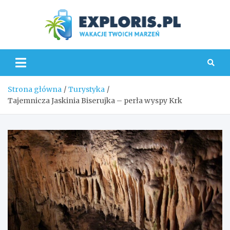
Skip
to
content
Explo
Strona główna
Turystyka
Tajemnicza Jaskinia Biserujka – perła wyspy Krk