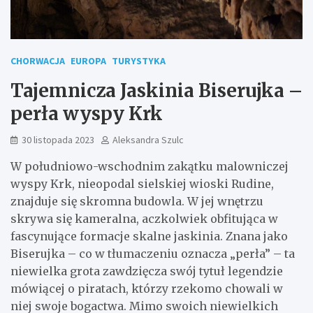
CHORWACJA
EUROPA
TURYSTYKA
Tajemnicza Jaskinia Biserujka –
perła wyspy Krk
30 listopada 2023
Aleksandra Szulc
W południowo-wschodnim zakątku malowniczej
wyspy Krk, nieopodal sielskiej wioski Rudine,
znajduje się skromna budowla. W jej wnętrzu
skrywa się kameralna, aczkolwiek obfitująca w
fascynujące formacje skalne jaskinia. Znana jako
Biserujka – co w tłumaczeniu oznacza „perła” – ta
niewielka grota zawdzięcza swój tytuł legendzie
mówiącej o piratach, którzy rzekomo chowali w
niej swoje bogactwa. Mimo swoich niewielkich