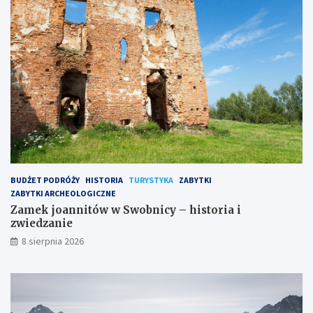
a
r
m
i
i
a
t
i
a
z
j
w
e
i
m
e
n
d
i
z
c
a
z
n
e
i
g
e
BUDŻET PODRÓŻY
HISTORIA
TURYSTYKA
ZABYTKI
o
ZABYTKI ARCHEOLOGICZNE
z
Zamek joannitów w Swobnicy – historia i
a
zwiedzanie
k
8 sierpnia 2026
o
n
u