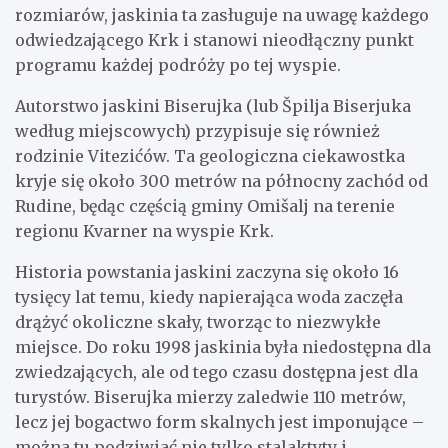
rozmiarów, jaskinia ta zasługuje na uwagę każdego
odwiedzającego Krk i stanowi nieodłączny punkt
programu każdej podróży po tej wyspie.
Autorstwo jaskini Biserujka (lub Špilja Biserjuka
według miejscowych) przypisuje się również
rodzinie Vitezićów. Ta geologiczna ciekawostka
kryje się około 300 metrów na północny zachód od
Rudine, będąc częścią gminy Omišalj na terenie
regionu Kvarner na wyspie Krk.
Historia powstania jaskini zaczyna się około 16
tysięcy lat temu, kiedy napierająca woda zaczęła
drążyć okoliczne skały, tworząc to niezwykłe
miejsce. Do roku 1998 jaskinia była niedostępna dla
zwiedzających, ale od tego czasu dostępna jest dla
turystów. Biserujka mierzy zaledwie 110 metrów,
lecz jej bogactwo form skalnych jest imponujące –
można tu podziwiać nie tylko stalaktyty i