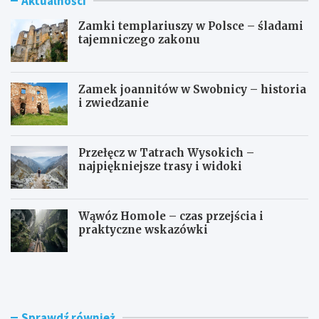
Aktualności
Zamki templariuszy w Polsce – śladami
tajemniczego zakonu
Zamek joannitów w Swobnicy – historia
i zwiedzanie
Przełęcz w Tatrach Wysokich –
najpiękniejsze trasy i widoki
Wąwóz Homole – czas przejścia i
praktyczne wskazówki
Z
Z
a
a
m
m
k
e
i
k
Sprawdź również
t
j