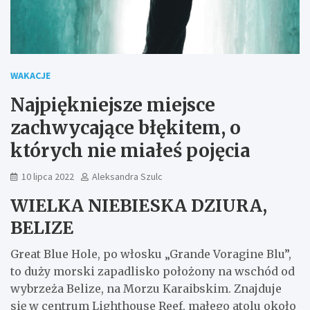
WAKACJE
Najpiękniejsze miejsce
zachwycające błękitem, o
których nie miałeś pojęcia
10 lipca 2022
Aleksandra Szulc
WIELKA NIEBIESKA DZIURA,
BELIZE
Great Blue Hole, po włosku „Grande Voragine Blu”,
to duży morski zapadlisko położony na wschód od
wybrzeża Belize, na Morzu Karaibskim. Znajduje
się w centrum Lighthouse Reef, małego atolu około