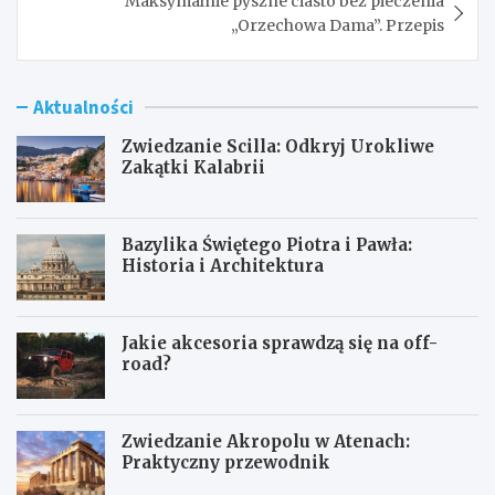
Maksymalnie pyszne ciasto bez pieczenia
„Orzechowa Dama”. Przepis
Aktualności
Zwiedzanie Scilla: Odkryj Urokliwe
Zakątki Kalabrii
Bazylika Świętego Piotra i Pawła:
Historia i Architektura
Jakie akcesoria sprawdzą się na off-
road?
Zwiedzanie Akropolu w Atenach:
Praktyczny przewodnik
Z
B