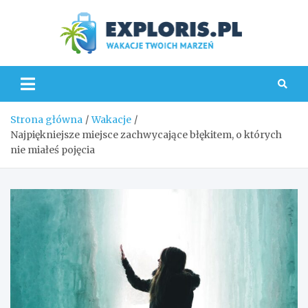
Skip
to
content
Explo
Strona główna
Wakacje
Najpiękniejsze miejsce zachwycające błękitem, o których
nie miałeś pojęcia