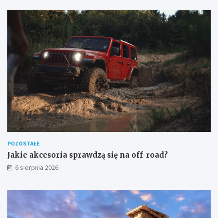
r
a
POZOSTAŁE
Jakie akcesoria sprawdzą się na off-road?
6 sierpnia 2026