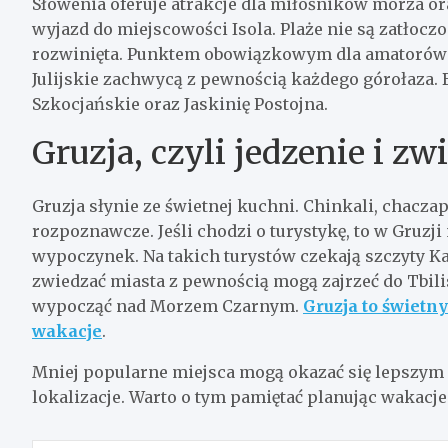
Słowenia oferuje atrakcje dla miłośników morza o
wyjazd do miejscowości Isola. Plaże nie są zatłoczo
rozwinięta. Punktem obowiązkowym dla amatorów g
Julijskie zachwycą z pewnością każdego górołaza. 
Szkocjańskie oraz Jaskinię Postojna.
Gruzja, czyli jedzenie i zw
Gruzja słynie ze świetnej kuchni. Chinkali, chaczap
rozpoznawcze. Jeśli chodzi o turystykę, to w Gruzji
wypoczynek. Na takich turystów czekają szczyty Ka
zwiedzać miasta z pewnością mogą zajrzeć do Tbil
wypocząć nad Morzem Czarnym.
Gruzja to świetn
wakacje
.
Mniej popularne miejsca mogą okazać się lepszym
lokalizacje. Warto o tym pamiętać planując wakacje