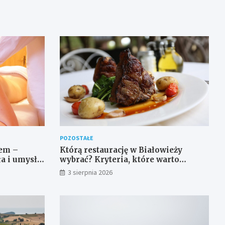
POZOSTAŁE
em –
Którą restaurację w Białowieży
ła i umysłu
wybrać? Kryteria, które warto
sprawdzić przed rezerwacją
3 sierpnia 2026