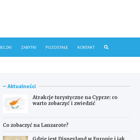
ris.pl
IECZKI
ZABYTKI
POZOSTAŁE
KONTAKT
Aktualności
Atrakcje turystyczne na Cyprze: co
warto zobaczyć i zwiedzić
Co zobaczyć na Lanzarote?
Gdzie jest Disneyland w Europie i jak