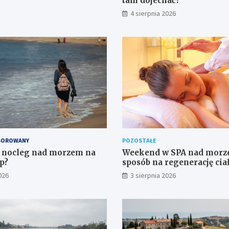
tam dojechać?
4 sierpnia 2026
SOROWANY
POZOSTAŁE
ć nocleg nad morzem na
Weekend w SPA nad morz
p?
sposób na regenerację cia
w wyjątkowym otoczeniu
026
3 sierpnia 2026