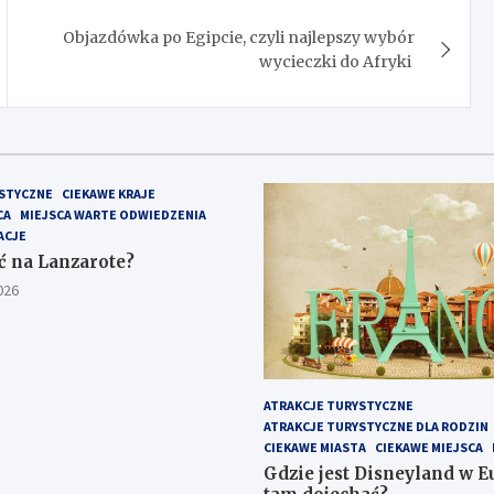
Objazdówka po Egipcie, czyli najlepszy wybór
wycieczki do Afryki
STYCZNE
CIEKAWE KRAJE
CA
MIEJSCA WARTE ODWIEDZENIA
ACJE
ć na Lanzarote?
026
ATRAKCJE TURYSTYCZNE
ATRAKCJE TURYSTYCZNE DLA RODZIN
CIEKAWE MIASTA
CIEKAWE MIEJSCA
Gdzie jest Disneyland w Eu