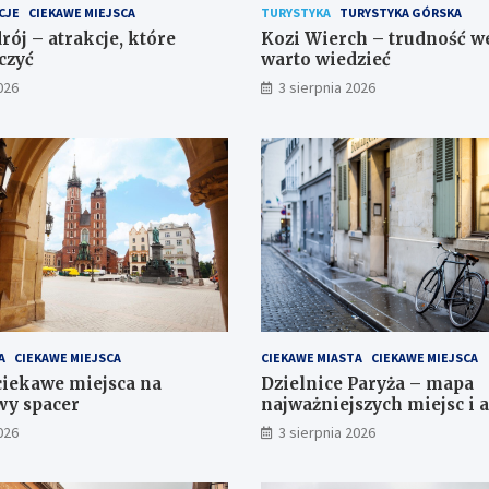
CJE
CIEKAWE MIEJSCA
TURYSTYKA
TURYSTYKA GÓRSKA
rój – atrakcje, które
Kozi Wierch – trudność we
czyć
warto wiedzieć
026
3 sierpnia 2026
A
CIEKAWE MIEJSCA
CIEKAWE MIASTA
CIEKAWE MIEJSCA
iekawe miejsca na
Dzielnice Paryża – mapa
y spacer
najważniejszych miejsc i a
026
3 sierpnia 2026