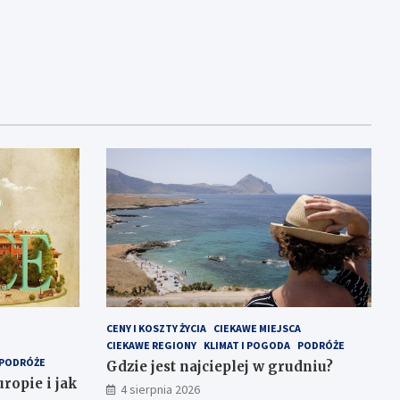
CENY I KOSZTY ŻYCIA
CIEKAWE MIEJSCA
CIEKAWE REGIONY
KLIMAT I POGODA
PODRÓŻE
PODRÓŻE
Gdzie jest najcieplej w grudniu?
ropie i jak
4 sierpnia 2026