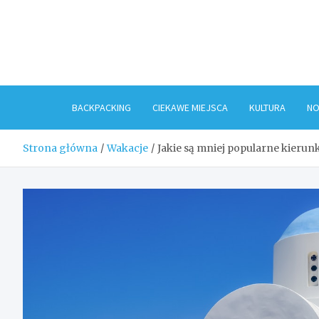
Skip
to
content
BACKPACKING
CIEKAWE MIEJSCA
KULTURA
NO
Strona główna
Wakacje
Jakie są mniej popularne kierun