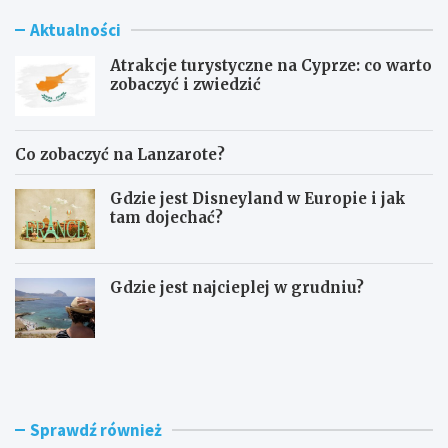
Aktualności
Atrakcje turystyczne na Cyprze: co warto
zobaczyć i zwiedzić
Co zobaczyć na Lanzarote?
Gdzie jest Disneyland w Europie i jak
tam dojechać?
Gdzie jest najcieplej w grudniu?
A
C
t
o
r
z
a
o
k
b
Sprawdź również
c
a