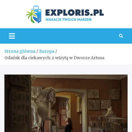
Skip
to
content
Explo
Strona główna
Europa
Gdańsk dla ciekawych: z wizytą w Dworze Artusa