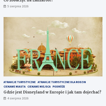
Co zobaczyć na Lanzarote?
w
5 sierpnia 2026
a
r
t
o
z
o
b
a
c
z
y
ć
i
z
w
i
e
ATRAKCJE TURYSTYCZNE
ATRAKCJE TURYSTYCZNE DLA RODZIN
d
CIEKAWE MIASTA
CIEKAWE MIEJSCA
PODRÓŻE
z
i
Gdzie jest Disneyland w Europie i jak tam dojechać?
ć
4 sierpnia 2026