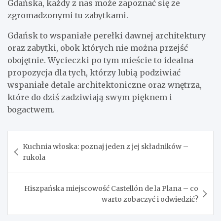
Gdańska, każdy z nas może zapoznać się ze
zgromadzonymi tu zabytkami.
Gdańsk to wspaniałe perełki dawnej architektury
oraz zabytki, obok których nie można przejść
obojętnie. Wycieczki po tym mieście to idealna
propozycja dla tych, którzy lubią podziwiać
wspaniałe detale architektoniczne oraz wnętrza,
które do dziś zadziwiają swym pięknem i
bogactwem.
Nawigacja
Kuchnia włoska: poznaj jeden z jej składników –
wpisu
rukola
Hiszpańska miejscowość Castellón de la Plana – co
warto zobaczyć i odwiedzić?