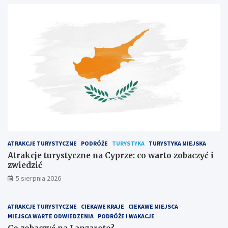
j
c
e
z
t
y
u
ć
r
n
y
a
s
L
t
a
y
n
c
z
z
a
n
r
e
o
n
t
a
e
ATRAKCJE TURYSTYCZNE
PODRÓŻE
TURYSTYKA
TURYSTYKA MIEJSKA
C
?
y
Atrakcje turystyczne na Cyprze: co warto zobaczyć i
p
zwiedzić
r
5 sierpnia 2026
z
e
:
ATRAKCJE TURYSTYCZNE
CIEKAWE KRAJE
CIEKAWE MIEJSCA
c
MIEJSCA WARTE ODWIEDZENIA
PODRÓŻE I WAKACJE
o