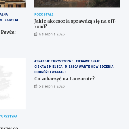
ALNA
POZOSTAŁE
KI
ZABYTKI
Jakie akcesoria sprawdzą się na off-
road?
 Pawła:
6 sierpnia 2026
ATRAKCJE TURYSTYCZNE
CIEKAWE KRAJE
CIEKAWE MIEJSCA
MIEJSCA WARTE ODWIEDZENIA
PODRÓŻE I WAKACJE
Co zobaczyć na Lanzarote?
5 sierpnia 2026
TURYSTYKA
prze: co