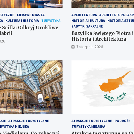
STYCZNE
CIEKAWE MIASTA
ARCHITEKTURA
ARCHITEKTURA SAKR
CA
KULTURA I HISTORIA
TURYSTYKA
HISTORIA I KULTURA
HISTORIA SZTU
ZABYTKI SAKRALNE
 Scilla: Odkryj Urokliwe
labrii
Bazylika Świętego Piotra i
Historia i Architektura
026
7 sierpnia 2026
SKIE
ATRAKCJE TURYSTYCZNE
ATRAKCJE TURYSTYCZNE
PODRÓŻE
RYSTYKA MIEJSKA
TURYSTYKA MIEJSKA
 Mediolanu: Co zobaczyć
Atrakcje turystyczne na Cy