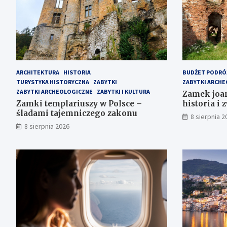
ARCHITEKTURA
HISTORIA
BUDŻET PODRÓ
TURYSTYKA HISTORYCZNA
ZABYTKI
ZABYTKI ARCH
ZABYTKI ARCHEOLOGICZNE
ZABYTKI I KULTURA
Zamek joa
Zamki templariuszy w Polsce –
historia i 
śladami tajemniczego zakonu
8 sierpnia 2
8 sierpnia 2026