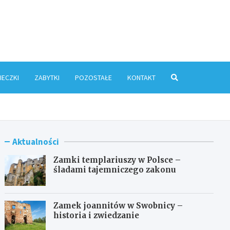
ris.pl
IECZKI
ZABYTKI
POZOSTAŁE
KONTAKT
Aktualności
Zamki templariuszy w Polsce –
śladami tajemniczego zakonu
Zamek joannitów w Swobnicy –
historia i zwiedzanie