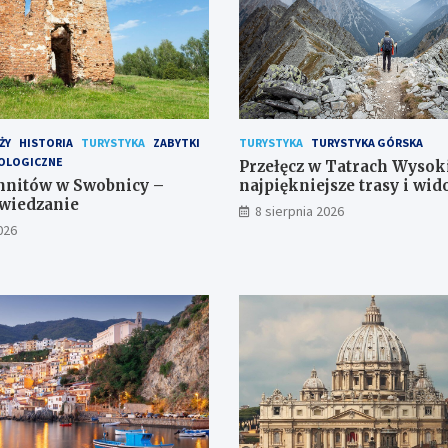
ŻY
HISTORIA
TURYSTYKA
ZABYTKI
TURYSTYKA
TURYSTYKA GÓRSKA
EOLOGICZNE
Przełęcz w Tatrach Wysok
nnitów w Swobnicy –
najpiękniejsze trasy i wid
zwiedzanie
8 sierpnia 2026
026