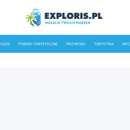
Explo
CLEGI
PORADY TURYSTYCZNE
PRZYRODA
TURYSTYKA
WYC