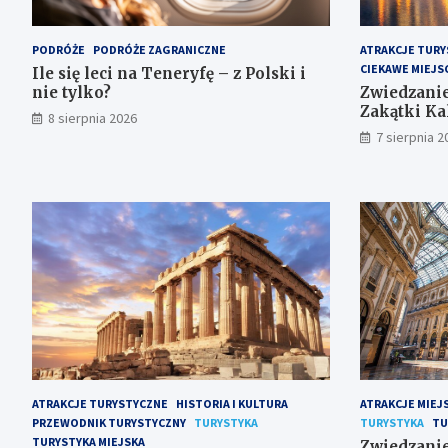
PODRÓŻE
PODRÓŻE ZAGRANICZNE
ATRAKCJE TURY
CIEKAWE MIEJS
Ile się leci na Teneryfę – z Polski i
nie tylko?
Zwiedzanie
Zakątki Ka
8 sierpnia 2026
7 sierpnia 2
ATRAKCJE TURYSTYCZNE
HISTORIA I KULTURA
ATRAKCJE MIEJ
PRZEWODNIK TURYSTYCZNY
TURYSTYKA
TURYSTYKA
TU
TURYSTYKA MIEJSKA
Zwiedzanie