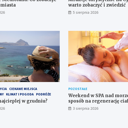
 miasta
warto zobaczyć i zwiedzić
026
5 sierpnia 2026
YCIA
CIEKAWE MIEJSCA
POZOSTAŁE
NY
KLIMAT I POGODA
PODRÓŻE
Weekend w SPA nad morz
najcieplej w grudniu?
sposób na regenerację cia
w wyjątkowym otoczeniu
026
3 sierpnia 2026