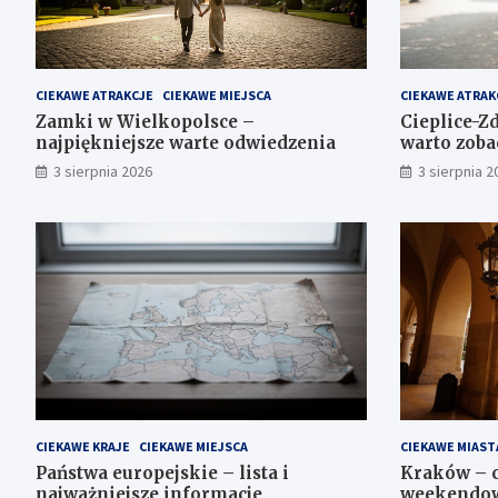
CIEKAWE ATRAKCJE
CIEKAWE MIEJSCA
CIEKAWE ATRAK
Zamki w Wielkopolsce –
Cieplice-Zd
najpiękniejsze warte odwiedzenia
warto zoba
3 sierpnia 2026
3 sierpnia 2
CIEKAWE KRAJE
CIEKAWE MIEJSCA
CIEKAWE MIAST
Państwa europejskie – lista i
Kraków – c
najważniejsze informacje
weekendow