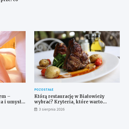
POZOSTAŁE
em –
Którą restaurację w Białowieży
ła i umysłu
wybrać? Kryteria, które warto
sprawdzić przed rezerwacją
3 sierpnia 2026