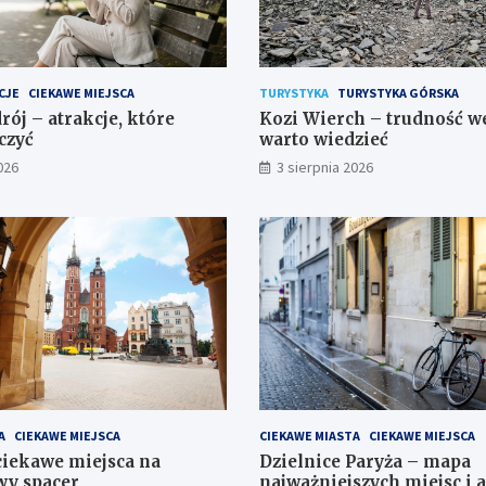
CJE
CIEKAWE MIEJSCA
TURYSTYKA
TURYSTYKA GÓRSKA
rój – atrakcje, które
Kozi Wierch – trudność we
czyć
warto wiedzieć
026
3 sierpnia 2026
A
CIEKAWE MIEJSCA
CIEKAWE MIASTA
CIEKAWE MIEJSCA
iekawe miejsca na
Dzielnice Paryża – mapa
y spacer
najważniejszych miejsc i a