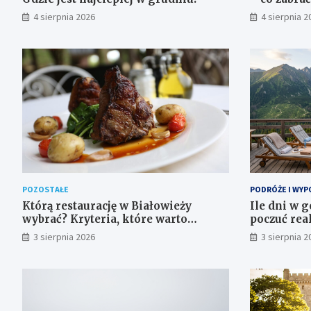
4 sierpnia 2026
4 sierpnia 2
POZOSTAŁE
PODRÓŻE I WYP
Którą restaurację w Białowieży
Ile dni w g
wybrać? Kryteria, które warto
poczuć rea
sprawdzić przed rezerwacją
samopoczu
3 sierpnia 2026
3 sierpnia 2