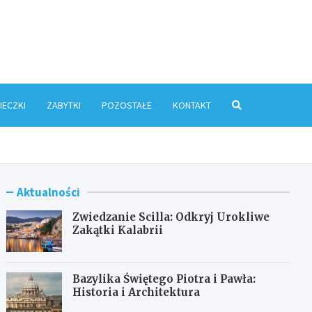
ris.pl
IECZKI
ZABYTKI
POZOSTAŁE
KONTAKT
Aktualności
Zwiedzanie Scilla: Odkryj Urokliwe
Zakątki Kalabrii
Bazylika Świętego Piotra i Pawła:
Historia i Architektura