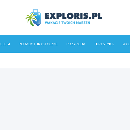
Explo
CLEGI
PORADY TURYSTYCZNE
PRZYRODA
TURYSTYKA
WYC