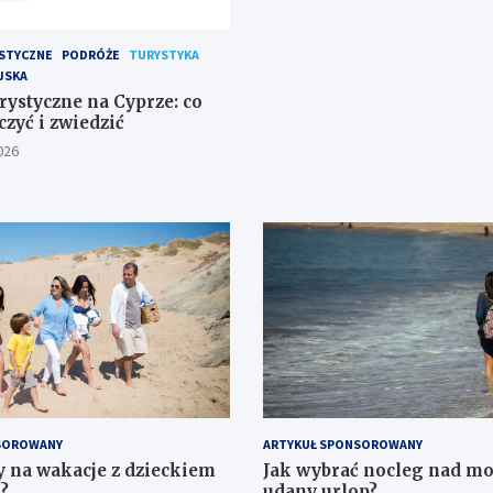
STYCZNE
PODRÓŻE
TURYSTYKA
JSKA
rystyczne na Cyprze: co
zyć i zwiedzić
026
SOROWANY
ARTYKUŁ SPONSOROWANY
zy na wakacje z dzieckiem
Jak wybrać nocleg nad m
?
udany urlop?