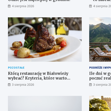
4 sierpnia 2026
4 sierpnia 2
POZOSTAŁE
PODRÓŻE I WYP
Którą restaurację w Białowieży
Ile dni w g
wybrać? Kryteria, które warto
poczuć rea
sprawdzić przed rezerwacją
samopoczu
3 sierpnia 2026
3 sierpnia 2