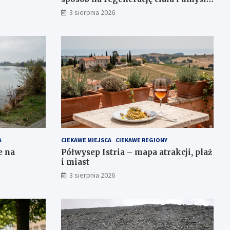
w wyjątkowym otoczeniu
3 sierpnia 2026
A
CIEKAWE MIEJSCA
CIEKAWE REGIONY
e na
Półwysep Istria – mapa atrakcji, plaż
i miast
3 sierpnia 2026