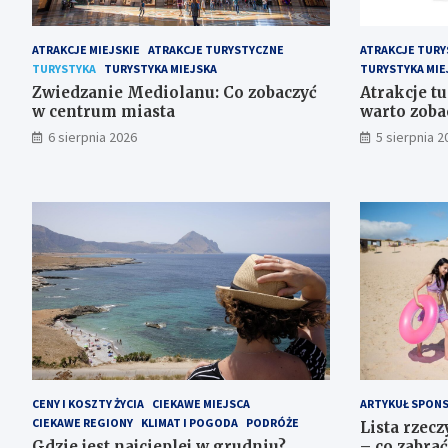
ATRAKCJE MIEJSKIE
ATRAKCJE TURYSTYCZNE
ATRAKCJE TURY
TURYSTYKA
TURYSTYKA MIEJSKA
TURYSTYKA MIE
Zwiedzanie Mediolanu: Co zobaczyć
Atrakcje tu
w centrum miasta
warto zobac
6 sierpnia 2026
5 sierpnia 2
CENY I KOSZTY ŻYCIA
CIEKAWE MIEJSCA
ARTYKUŁ SPON
CIEKAWE REGIONY
KLIMAT I POGODA
PODRÓŻE
Lista rzec
Gdzie jest najcieplej w grudniu?
– co zabrać