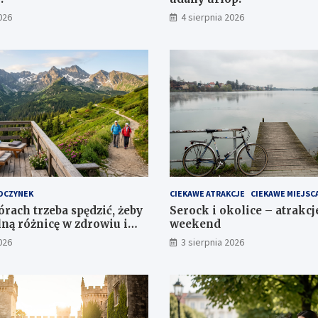
026
4 sierpnia 2026
OCZYNEK
CIEKAWE ATRAKCJE
CIEKAWE MIEJSC
órach trzeba spędzić, żeby
Serock i okolice – atrakcj
lną różnicę w zdrowiu i
weekend
ciu?
026
3 sierpnia 2026