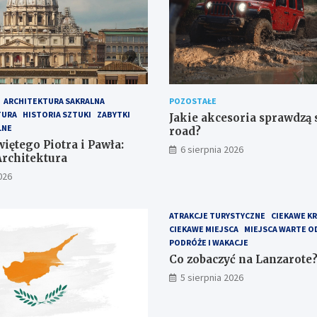
ARCHITEKTURA SAKRALNA
POZOSTAŁE
TURA
HISTORIA SZTUKI
ZABYTKI
Jakie akcesoria sprawdzą s
LNE
road?
iętego Piotra i Pawła:
6 sierpnia 2026
Architektura
026
ATRAKCJE TURYSTYCZNE
CIEKAWE K
CIEKAWE MIEJSCA
MIEJSCA WARTE O
PODRÓŻE I WAKACJE
Co zobaczyć na Lanzarote
5 sierpnia 2026