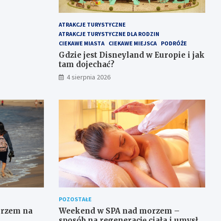
ATRAKCJE TURYSTYCZNE
ATRAKCJE TURYSTYCZNE DLA RODZIN
CIEKAWE MIASTA
CIEKAWE MIEJSCA
PODRÓŻE
Gdzie jest Disneyland w Europie i jak
tam dojechać?
4 sierpnia 2026
POZOSTAŁE
orzem na
Weekend w SPA nad morzem –
sposób na regenerację ciała i umysłu