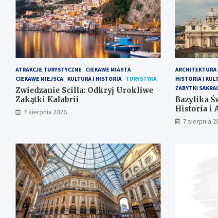
ATRAKCJE TURYSTYCZNE
CIEKAWE MIASTA
ARCHITEKTURA
CIEKAWE MIEJSCA
KULTURA I HISTORIA
TURYSTYKA
HISTORIA I KUL
ZABYTKI SAKRA
Zwiedzanie Scilla: Odkryj Urokliwe
Zakątki Kalabrii
Bazylika Św
Historia i 
7 sierpnia 2026
7 sierpnia 2