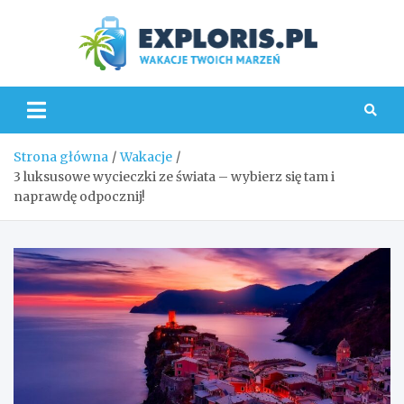
Skip
to
content
Explo
Strona główna
Wakacje
3 luksusowe wycieczki ze świata – wybierz się tam i
naprawdę odpocznij!