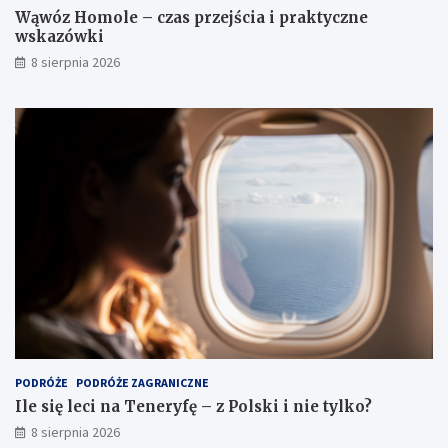
s
w
Wąwóz Homole – czas przejścia i praktyczne
y
k
wskazówki
i
i
8 sierpnia 2026
w
i
d
o
k
i
PODRÓŻE
PODRÓŻE ZAGRANICZNE
Ile się leci na Teneryfę – z Polski i nie tylko?
8 sierpnia 2026