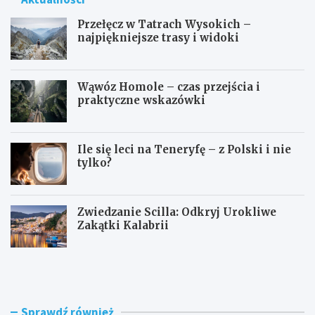
Przełęcz w Tatrach Wysokich –
najpiękniejsze trasy i widoki
Wąwóz Homole – czas przejścia i
praktyczne wskazówki
Ile się leci na Teneryfę – z Polski i nie
tylko?
Zwiedzanie Scilla: Odkryj Urokliwe
Zakątki Kalabrii
P
W
r
ą
z
w
e
ó
ł
z
Sprawdź również
ę
H