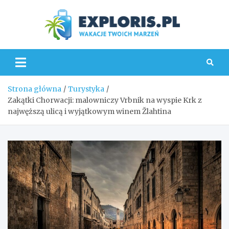
Skip
to
content
Explo
Strona główna
Turystyka
Zakątki Chorwacji: malowniczy Vrbnik na wyspie Krk z
najwęższą ulicą i wyjątkowym winem Žlahtina