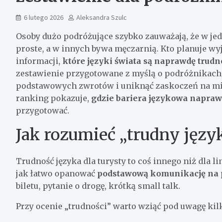
6 lutego 2026
Aleksandra Szulc
Osoby dużo podróżujące szybko zauważają, że w jed
proste, a w innych bywa męczarnią. Kto planuje wyj
informacji,
które języki świata są naprawdę trud
zestawienie przygotowane z myślą o podróżnikach
podstawowych zwrotów i uniknąć zaskoczeń na miej
ranking pokazuje,
gdzie bariera językowa naprawd
przygotować.
Jak rozumieć „trudny języ
Trudność języka dla turysty to coś innego niż dla l
jak łatwo opanować
podstawową komunikację na 
biletu, pytanie o drogę, krótką small talk.
Przy ocenie „trudności” warto wziąć pod uwagę ki