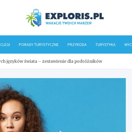
Explo
CLEGI
PORADY TURYSTYCZNE
PRZYRODA
TURYSTYKA
WYC
ych języków świata – zestawienie dla podróżników