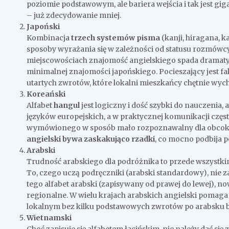
poziomie podstawowym, ale bariera wejścia i tak jest gi
– już zdecydowanie mniej.
Japoński
Kombinacja
trzech systemów pisma
(kanji, hiragana, 
sposoby wyrażania się w zależności od statusu rozmów
miejscowościach znajomość angielskiego spada dramaty
minimalnej znajomości japońskiego. Pocieszający jest fak
utartych zwrotów, które lokalni mieszkańcy chętnie wyc
Koreański
Alfabet
hangul
jest logiczny i dość szybki do nauczenia, 
języków europejskich, a w praktycznej komunikacji częs
wymówionego w sposób mało rozpoznawalny dla obcokr
angielski bywa zaskakująco rzadki
, co mocno podbija p
Arabski
Trudność arabskiego dla podróżnika to przede wszystk
To, czego uczą podręczniki (arabski standardowy), nie z
tego alfabet arabski (zapisywany od prawej do lewej), n
regionalne. W wielu krajach arabskich angielski pomaga 
lokalnym bez kilku podstawowych zwrotów po arabsku 
Wietnamski
Choć zapisuje się alfabetem łacińskim, nie należy dać się