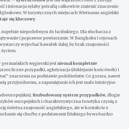
 i intonacja sylaby potrafią całkowicie zmienić znaczenie.
półgłoskowe. W turystycznych miejscach Wietnamu angielski
taje się kluczowy
.
 zupełnie niepodobnym do łacińskiego. Dla słuchacza z
iętywanie i poprawne powtarzanie. W Bangkoku i rejonach
 wystarczy wyjechać kawałek dalej, by brak znajomości
 życiem.
 germańskich węgierski jest
niemal kompletnie
przez liczne przypadki, aglutynacja (doklejanie końcówek) i
wać” znaczenia na podstawie podobieństw. Co gorsza, nawet
ią przyjezdnemu, a zapamiętanie ich jest mało intuicyjne.
indoeuropejskiej.
Rozbudowany system przypadków
, długie
ęzyków europejskich i charakterystyczna fonetyka czynią z
ję świetna znajomość angielskiego, ale w kontakcie z
uchanie się choćby z podstawami fińskiego bywa bardzo