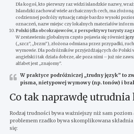
Dla kogoś, kto pierwszy raz widzi islandzkie nazwy, wra
Islandzki zachował wiele archaicznych cech, ma złożon
codziennej podróży sytuację ratuje bardzo wysoki pozio
oznaczeń, nazw miejsc czy lokalnych materiałów infor
Polski (dla obcokrajowców, z perspektywy turysty za
W zestawieniu globalnym często pojawia się również
języ
(„szcz”, „brzm”), złożona odmiana przez przypadki, ruc
wymowie. Dla podróżników przyjeżdżających do Polski w
angielski i tak działa dobrze, ale poza nimi – już nie zaw
alfabet jest „znajomy”.
W praktyce podróżniczej „trudny język” to 
pisma
,
nietypowej wymowy (np. tonów)
i
bra
Co tak naprawdę utrudnia
Rodzaj trudności bywa ważniejszy niż sam poziom ab
problemem rzadko bywa skomplikowana składnia na 
się: