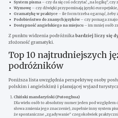
System pisma
– czy da się coś odczytać „na logikę”, czy 
Wymowę
– czy dźwięki przypominają języki europejskie,
Gramatykę w praktyce
– ile form trzeba ogarnąć, żeby 
Podobieństwo do znanych języków
– czy pomaga znajom
Dostępność angielskiego na miejscu
– im mniej osób zna
Z punktu widzenia podróżnika
bardziej liczy się
złożoność gramatyki.
Top 10 najtrudniejszych j
podróżników
Poniższa lista uwzględnia perspektywę osoby posłu
polskim i angielskim) i planującej wyjazd turystycz
Chiński mandaryński (Putonghua)
Dla wielu osób to absolutny numer jeden pod względem 
słowa zmienia jego znaczenie), zupełnie inny system pis
że spontaniczne „zgadywanie” czegokolwiek praktycznie 