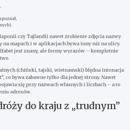
,
ozpoznał,
nych).
aponii czy Tajlandii nawet zrobienie zdjęcia nazwy
 na mapach i w aplikacjach bywa inny niż na ulicy.
alfabet jest znany, ale formy wyrazów – kompletnie
two.
alnych (chiński, tajski, wietnamski) błędna intonacja
”, co bywa zabawne tylko dla jednej strony. Nawet
ojawia się przy nazwach własnych i liczbach – a to
eniu adresów.
dróży do kraju z „trudnym”