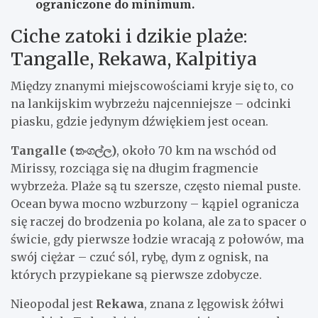
ograniczone do minimum.
Ciche zatoki i dzikie plaże:
Tangalle, Rekawa, Kalpitiya
Między znanymi miejscowościami kryje się to, co
na lankijskim wybrzeżu najcenniejsze – odcinki
piasku, gdzie jedynym dźwiękiem jest ocean.
Tangalle (තංගල්ල)
, około 70 km na wschód od
Mirissy, rozciąga się na długim fragmencie
wybrzeża. Plaże są tu szersze, często niemal puste.
Ocean bywa mocno wzburzony – kąpiel ogranicza
się raczej do brodzenia po kolana, ale za to spacer o
świcie, gdy pierwsze łodzie wracają z połowów, ma
swój ciężar – czuć sól, rybę, dym z ognisk, na
których przypiekane są pierwsze zdobycze.
Nieopodal jest
Rekawa
, znana z lęgowisk żółwi