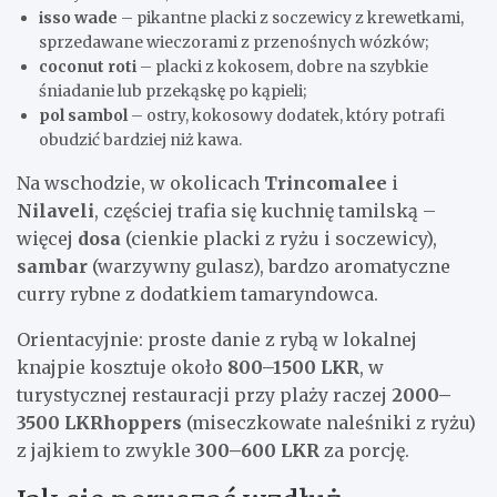
isso wade
– pikantne placki z soczewicy z krewetkami,
sprzedawane wieczorami z przenośnych wózków;
coconut roti
– placki z kokosem, dobre na szybkie
śniadanie lub przekąskę po kąpieli;
pol sambol
– ostry, kokosowy dodatek, który potrafi
obudzić bardziej niż kawa.
Na wschodzie, w okolicach
Trincomalee
i
Nilaveli
, częściej trafia się kuchnię tamilską –
więcej
dosa
(cienkie placki z ryżu i soczewicy),
sambar
(warzywny gulasz), bardzo aromatyczne
curry rybne z dodatkiem tamaryndowca.
Orientacyjnie: proste danie z rybą w lokalnej
knajpie kosztuje około
800–1500 LKR
, w
turystycznej restauracji przy plaży raczej
2000–
3500 LKRhoppers
(miseczkowate naleśniki z ryżu)
z jajkiem to zwykle
300–600 LKR
za porcję.