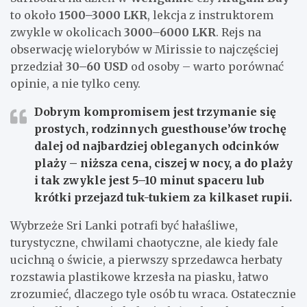
to około
1500–3000 LKR
, lekcja z instruktorem
zwykle w okolicach
3000–6000 LKR
. Rejs na
obserwację wielorybów w Mirissie to najczęściej
przedział
30–60 USD
od osoby – warto porównać
opinie, a nie tylko ceny.
Dobrym kompromisem jest trzymanie się
prostych, rodzinnych guesthouse’ów trochę
dalej od najbardziej obleganych odcinków
plaży – niższa cena, ciszej w nocy, a do plaży
i tak zwykle jest 5–10 minut spaceru lub
krótki przejazd tuk-tukiem za kilkaset rupii.
Wybrzeże Sri Lanki potrafi być hałaśliwe,
turystyczne, chwilami chaotyczne, ale kiedy fale
ucichną o świcie, a pierwszy sprzedawca herbaty
rozstawia plastikowe krzesła na piasku, łatwo
zrozumieć, dlaczego tyle osób tu wraca. Ostatecznie