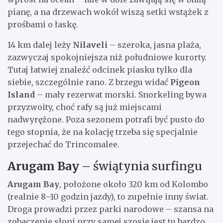
pianę, a na drzewach wokół wiszą setki wstążek z
prośbami o łaskę.
14 km dalej leży
Nilaveli
– szeroka, jasna plaża,
zazwyczaj spokojniejsza niż południowe kurorty.
Tutaj łatwiej znaleźć odcinek piasku tylko dla
siebie, szczególnie rano. Z brzegu widać
Pigeon
Island
– mały rezerwat morski. Snorkeling bywa
przyzwoity, choć rafy są już miejscami
nadwyrężone. Poza sezonem potrafi być pusto do
tego stopnia, że na kolację trzeba się specjalnie
przejechać do Trincomalee.
Arugam Bay
– świątynia surfingu
Arugam Bay
, położone około 320 km od Kolombo
(realnie 8–10 godzin jazdy), to zupełnie inny świat.
Droga prowadzi przez parki narodowe – szansa na
zobaczenie słoni przy samej szosie jest tu bardzo