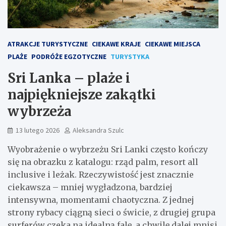
ATRAKCJE TURYSTYCZNE
CIEKAWE KRAJE
CIEKAWE MIEJSCA
PLAŻE
PODRÓŻE EGZOTYCZNE
TURYSTYKA
Sri Lanka – plaże i
najpiękniejsze zakątki
wybrzeża
13 lutego 2026
Aleksandra Szulc
Wyobrażenie o wybrzeżu Sri Lanki często kończy
się na obrazku z katalogu: rząd palm, resort all
inclusive i leżak. Rzeczywistość jest znacznie
ciekawsza – mniej wygładzona, bardziej
intensywna, momentami chaotyczna. Z jednej
strony rybacy ciągną sieci o świcie, z drugiej grupa
surferów czeka na idealną falę, a chwilę dalej mnisi