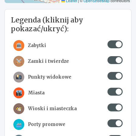
Leaflet
|
©
OpenStreetMap
contributors
Legenda (kliknij aby
pokazać/ukryć):
Zabytki
Zamki i twierdze
Punkty widokowe
Miasta
Wioski i miasteczka
Porty promowe