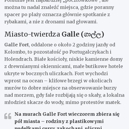
można tu nadal znaleźć miejsca, gdzie poranny
spacer po plaży oznacza głównie spotkanie z
rybakami, a nie z dronami nad głowami.
Miasto-twierdza
Galle (ගාල්ල)
Galle Fort
, oddalone o około 2 godziny jazdy od
Kolombo, to pozostałość po Portugalczykach i
Holendrach. Białe kościoły, niskie kamienne domy
z drewnianymi okiennicami, małe butikowe hotele
ukryte w bocznych uliczkach. Fort wychodzi
wprost na ocean – klifowe brzegi w okolicach
murów to dobre miejsce na obserwowanie burzy
nad morzem, gdy fale rozbijają się o skały, a lokalna
młodzież skacze do wody, mimo protestów matek.
Na murach
Galle Fort
wieczorem zbiera się
pół miasta – rodziny z plastikowymi
pudełkami curry, zakochani, uliczni