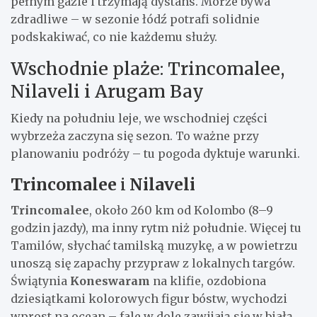
pełnym gazie i trzymają dystans. Morze bywa
zdradliwe – w sezonie łódź potrafi solidnie
podskakiwać, co nie każdemu służy.
Wschodnie plaże: Trincomalee,
Nilaveli i Arugam Bay
Kiedy na południu leje, we wschodniej części
wybrzeża zaczyna się sezon. To ważne przy
planowaniu podróży – tu pogoda dyktuje warunki.
Trincomalee
i
Nilaveli
Trincomalee
, około 260 km od Kolombo (8–9
godzin jazdy), ma inny rytm niż południe. Więcej tu
Tamilów, słychać tamilską muzykę, a w powietrzu
unoszą się zapachy przypraw z lokalnych targów.
Świątynia
Koneswaram
na klifie, ozdobiona
dziesiątkami kolorowych figur bóstw, wychodzi
wprost na ocean – fale w dole zawijają się w białą