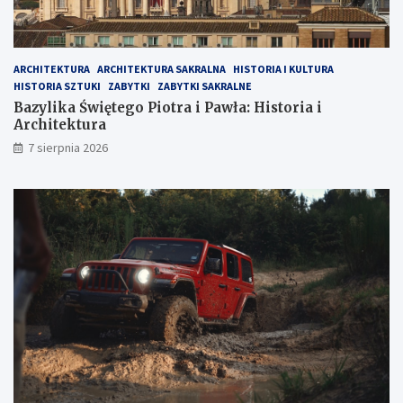
K
A
a
r
l
c
a
h
ARCHITEKTURA
ARCHITEKTURA SAKRALNA
HISTORIA I KULTURA
b
i
HISTORIA SZTUKI
ZABYTKI
ZABYTKI SAKRALNE
r
t
Bazylika Świętego Piotra i Pawła: Historia i
i
e
Architektura
i
k
7 sierpnia 2026
t
u
r
a