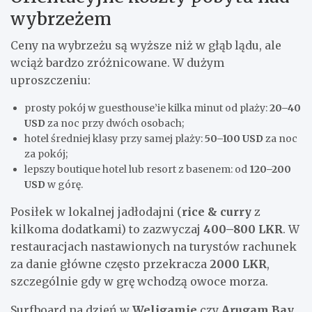
wybrzeżem
Ceny na wybrzeżu są wyższe niż w głąb lądu, ale
wciąż bardzo zróżnicowane. W dużym
uproszczeniu:
prosty pokój w guesthouse’ie kilka minut od plaży:
20–40
USD
za noc przy dwóch osobach;
hotel średniej klasy przy samej plaży:
50–100 USD
za noc
za pokój;
lepszy boutique hotel lub resort z basenem: od
120–200
USD
w górę.
Posiłek w lokalnej jadłodajni (
rice & curry
z
kilkoma dodatkami) to zazwyczaj
400–800 LKR
. W
restauracjach nastawionych na turystów rachunek
za danie główne często przekracza
2000 LKR
,
szczególnie gdy w grę wchodzą owoce morza.
Surfboard na dzień w
Weligamie
czy
Arugam Bay