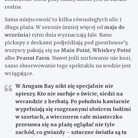
realna.
Sama miejscowość to kilka równoległych ulic i
długa plaża. W sezonie (mniej więcej od
maja do
września
) rytm dnia wyznaczają fale. Rano
pickupy z deskami podjeżdżają pod guesthouse’y,
wszyscy pakują się na
Main Point
,
Whiskey Point
albo
Peanut Farm
. Nawet jeśli surfowanie nie kusi,
samo obserwowanie tego spektaklu na wodzie jest
wciągające.
W
Arugam Bay
nikt się specjalnie nie
spieszy. Kto nie surfuje o świcie, siedzi na
werandzie z herbatą. Po południu kawiarnie
wypełniają się rozgrzanymi słońcem ludźmi
w szortach, a wieczorem całe miasteczko
przesuwa się na plażę oglądać nie tyle
zachód, co gwiazdy – sztuczne światła są tu