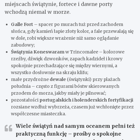
miejscach świątynie, fortece i dawne porty
wchodzą niemal w morze.
Galle Fort
– spacer po murach tuż przed zachodem
słońca, gdy kamień łapie złoty kolor, a fale przewalają się
w dole, robi większe wrażenie niż samo oglądanie
zabudowy;
Świątynia Koneswaram
w Trincomalee – kolorowe
rzeźby, dźwięk dzwonków, zapach kadzideł i krowy
spokojnie przechadzające się między wiernymi, a
wszystko dosłownie na skraju klifu;
małe przydrożne
dewale
(świątynki) przy plażach
południa – często z figurami bóstw skierowanych
przodem do morza, jakby miały je pilnować;
pozostałości
portugalskich i holenderskich fortyfikacji
rozsiane wzdłuż wybrzeża, czasem już wchłonięte przez
współczesne miasteczka.
Wiele świątyń nad samym oceanem pełni też
praktyczną funkcję – prośby o spokojne