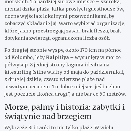
morskich. To bardziej surowe miejsce – szeroka,
niemal dzika plaża, kilka prostych guesthouse’ów,
nocne wyjścia z lokalnymi przewodnikami, by
zobaczyć składanie jaj. Warto wybierać organizacje,
które jasno przestrzegają zasad: brak flesza, brak
dotykania zwierząt, ograniczona liczba osób.
Po drugiej stronie wyspy, około 170 km na północ
od Kolombo, leży
Kalpitiya
– wysunięty w morze
półwysep. Z jednej strony
laguna
idealna na
kitesurfing (silne wiatry od maja do października),
z drugiej dzikie, często wietrzne plaże nad
otwartym oceanem. To dobre miejsce, jeśli celem
jest poczucie „końca drogi”, a nie bar co 50 metrów.
Morze, palmy i historia: zabytki i
świątynie nad brzegiem
Wybrzeże Sri Lanki to nie tylko plaże. W wielu