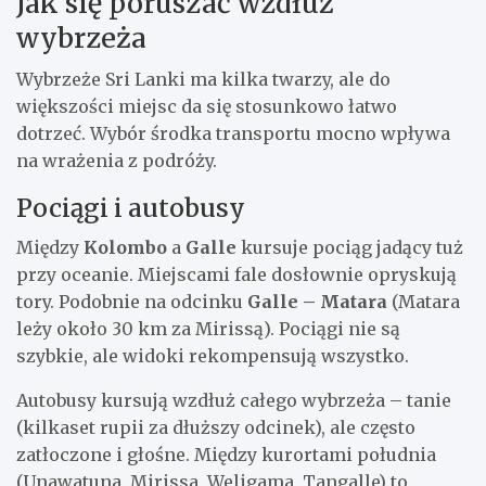
Jak się poruszać wzdłuż
wybrzeża
Wybrzeże Sri Lanki ma kilka twarzy, ale do
większości miejsc da się stosunkowo łatwo
dotrzeć. Wybór środka transportu mocno wpływa
na wrażenia z podróży.
Pociągi i autobusy
Między
Kolombo
a
Galle
kursuje pociąg jadący tuż
przy oceanie. Miejscami fale dosłownie opryskują
tory. Podobnie na odcinku
Galle – Matara
(Matara
leży około 30 km za Mirissą). Pociągi nie są
szybkie, ale widoki rekompensują wszystko.
Autobusy kursują wzdłuż całego wybrzeża – tanie
(kilkaset rupii za dłuższy odcinek), ale często
zatłoczone i głośne. Między kurortami południa
(Unawatuna, Mirissa, Weligama, Tangalle) to