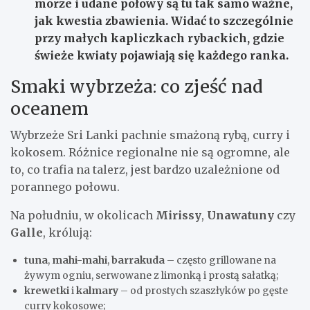
morze i udane połowy są tu tak samo ważne,
jak kwestia zbawienia. Widać to szczególnie
przy małych kapliczkach rybackich, gdzie
świeże kwiaty pojawiają się każdego ranka.
Smaki wybrzeża: co zjeść nad
oceanem
Wybrzeże Sri Lanki pachnie smażoną rybą, curry i
kokosem. Różnice regionalne nie są ogromne, ale
to, co trafia na talerz, jest bardzo uzależnione od
porannego połowu.
Na południu, w okolicach
Mirissy
,
Unawatuny
czy
Galle
, królują:
tuna
,
mahi-mahi
,
barrakuda
– często grillowane na
żywym ogniu, serwowane z limonką i prostą sałatką;
krewetki
i
kalmary
– od prostych szaszłyków po gęste
curry kokosowe;