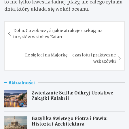
to nie tylko kwestia ładnej plaży, ale całego rytuału
dnia, który układa się wokół oceanu.
Nawigacja
Doha: Co zobaczyć i jakie atrakcje czekają na
wpisu
turystów w stolicy Kataru
Ile się leci na Majorkę – czas lotu i praktyczne
wskazówki
Aktualności
Zwiedzanie Scilla: Odkryj Urokliwe
Zakątki Kalabrii
Bazylika Świętego Piotra i Pawła:
Historia i Architektura