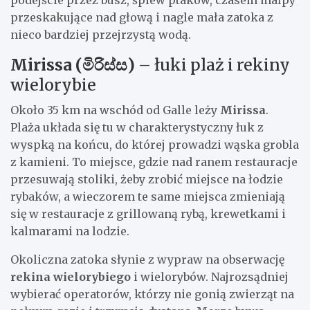
przeskakujące nad głową i nagle mała zatoka z
nieco bardziej przejrzystą wodą.
Mirissa (මිරිස්ස)
– łuki plaż i rekiny
wielorybie
Około 35 km na wschód od Galle leży
Mirissa
.
Plaża układa się tu w charakterystyczny łuk z
wyspką na końcu, do której prowadzi wąska grobla
z kamieni. To miejsce, gdzie nad ranem restauracje
przesuwają stoliki, żeby zrobić miejsce na łodzie
rybaków, a wieczorem te same miejsca zmieniają
się w restauracje z grillowaną rybą, krewetkami i
kalmarami na lodzie.
Okoliczna zatoka słynie z wypraw na obserwację
rekina wielorybiego
i wielorybów. Najrozsądniej
wybierać operatorów, którzy nie gonią zwierząt na