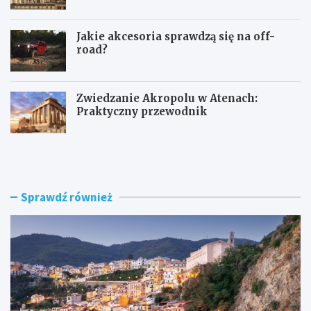
Jakie akcesoria sprawdzą się na off-
road?
Zwiedzanie Akropolu w Atenach:
Praktyczny przewodnik
Z
B
w
a
i
z
e
y
d
l
Sprawdź również
z
i
a
k
n
a
i
Ś
e
w
S
i
c
ę
i
t
l
e