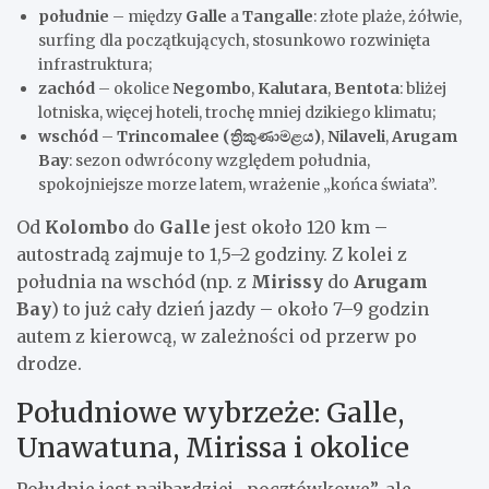
południe
– między
Galle
a
Tangalle
: złote plaże, żółwie,
surfing dla początkujących, stosunkowo rozwinięta
infrastruktura;
zachód
– okolice
Negombo
,
Kalutara
,
Bentota
: bliżej
lotniska, więcej hoteli, trochę mniej dzikiego klimatu;
wschód
–
Trincomalee (ත්‍රිකුණාමළය)
,
Nilaveli
,
Arugam
Bay
: sezon odwrócony względem południa,
spokojniejsze morze latem, wrażenie „końca świata”.
Od
Kolombo
do
Galle
jest około 120 km –
autostradą zajmuje to 1,5–2 godziny. Z kolei z
południa na wschód (np. z
Mirissy
do
Arugam
Bay
) to już cały dzień jazdy – około 7–9 godzin
autem z kierowcą, w zależności od przerw po
drodze.
Południowe wybrzeże: Galle,
Unawatuna, Mirissa i okolice
Południe jest najbardziej „pocztówkowe”, ale