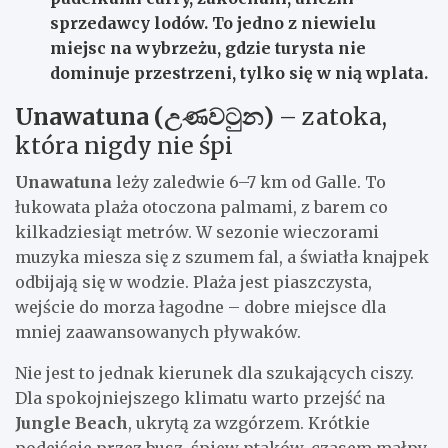
sprzedawcy lodów. To jedno z niewielu
miejsc na wybrzeżu, gdzie turysta nie
dominuje przestrzeni, tylko się w nią wplata.
Unawatuna (උණවටුන)
– zatoka,
która nigdy nie śpi
Unawatuna
leży zaledwie 6–7 km od Galle. To
łukowata plaża otoczona palmami, z barem co
kilkadziesiąt metrów. W sezonie wieczorami
muzyka miesza się z szumem fal, a światła knajpek
odbijają się w wodzie. Plaża jest piaszczysta,
wejście do morza łagodne – dobre miejsce dla
mniej zaawansowanych pływaków.
Nie jest to jednak kierunek dla szukających ciszy.
Dla spokojniejszego klimatu warto przejść na
Jungle Beach
, ukrytą za wzgórzem. Krótkie
podejście przez busz, śpiew ptaków, czasem małpy