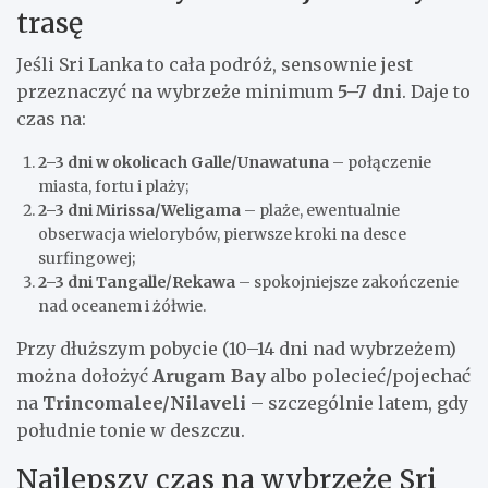
trasę
Jeśli Sri Lanka to cała podróż, sensownie jest
przeznaczyć na wybrzeże minimum
5–7 dni
. Daje to
czas na:
2–3 dni w okolicach Galle/Unawatuna
– połączenie
miasta, fortu i plaży;
2–3 dni Mirissa/Weligama
– plaże, ewentualnie
obserwacja wielorybów, pierwsze kroki na desce
surfingowej;
2–3 dni Tangalle/Rekawa
– spokojniejsze zakończenie
nad oceanem i żółwie.
Przy dłuższym pobycie (10–14 dni nad wybrzeżem)
można dołożyć
Arugam Bay
albo polecieć/pojechać
na
Trincomalee/Nilaveli
– szczególnie latem, gdy
południe tonie w deszczu.
Najlepszy czas na wybrzeże Sri