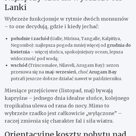
Lanki
Wybrzeże funkcjonuje w rytmie dwóch monsunów
– to one decydują, gdzie i kiedy jechać:
południe i zachód
(Galle, Mirissa, Tangalle, Kalpitiya,
Negombo): najlepsza pogoda mniej więcej od
grudnia do
kwietnia
– więcej słońca, spokojniejszy ocean, lepsza
widoczność pod wodą;
wschód
(Trincomalee, Nilaveli, Arugam Bay): sezon
przesuwa się na
maj–wrzesień
, choć
Arugam Bay
potrafi jeszcze dobrze działać nawet w październiku.
Miesiące przejściowe (listopad, maj) bywają
kapryśne – jednego dnia idealne słońce, kolejnego
tropikalna ulewa od rana do nocy. Mimo to
wybrzeże rzadko jest całkowicie „wyłączone” –
raczej zmienia się charakter fal i siła wiatru.
Orientacyjne koszty pobytu nad