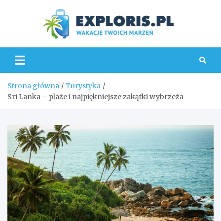
Skip
to
content
Explo
Strona główna
Turystyka
Sri Lanka – plaże i najpiękniejsze zakątki wybrzeża