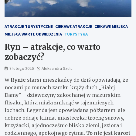
ATRAKCJE TURYSTYCZNE
CIEKAWE ATRAKCJE
CIEKAWE MIEJSCA
MIEJSCA WARTE ODWIEDZENIA
TURYSTYKA
Ryn – atrakcje, co warto
zobaczyć?
8 lutego 2026
Aleksandra Szulc
W
Rynie
starsi mieszkańcy do dziś opowiadają, że
nocami po murach zamku krąży duch „Białej
Damy” – dziewczyny zakochanej w mazurskim
flisaku, która miała zniknąć w tajemniczych
lochach. Legenda jest opowiadana półżartem, ale
dobrze oddaje klimat miasteczka: trochę surowy,
krzyżacki, a jednocześnie blisko ziemi, jeziora i
codziennego, spokojnego rytmu.
To nie jest kurort