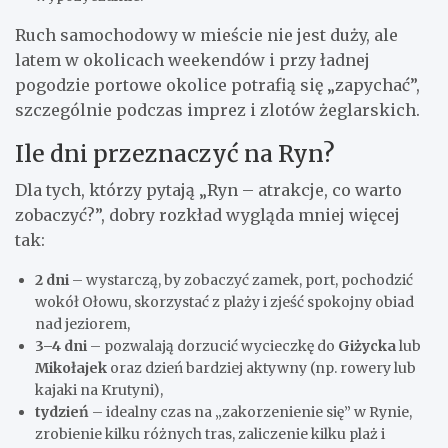
Ruch samochodowy w mieście nie jest duży, ale
latem w okolicach weekendów i przy ładnej
pogodzie portowe okolice potrafią się „zapychać”,
szczególnie podczas imprez i zlotów żeglarskich.
Ile dni przeznaczyć na Ryn?
Dla tych, którzy pytają „Ryn – atrakcje, co warto
zobaczyć?”, dobry rozkład wygląda mniej więcej
tak:
2 dni
– wystarczą, by zobaczyć zamek, port, pochodzić
wokół Ołowu, skorzystać z plaży i zjeść spokojny obiad
nad jeziorem,
3–4 dni
– pozwalają dorzucić wycieczkę do
Giżycka
lub
Mikołajek
oraz dzień bardziej aktywny (np. rowery lub
kajaki na Krutyni),
tydzień
– idealny czas na „zakorzenienie się” w Rynie,
zrobienie kilku różnych tras, zaliczenie kilku plaż i