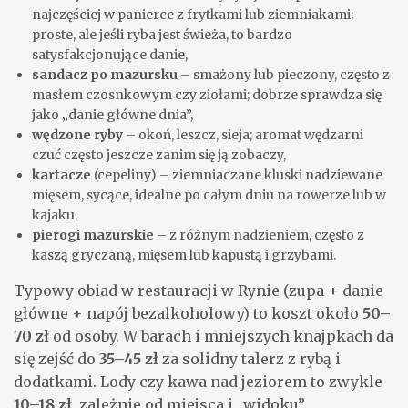
najczęściej w panierce z frytkami lub ziemniakami;
proste, ale jeśli ryba jest świeża, to bardzo
satysfakcjonujące danie,
sandacz po mazursku
– smażony lub pieczony, często z
masłem czosnkowym czy ziołami; dobrze sprawdza się
jako „danie główne dnia”,
wędzone ryby
– okoń, leszcz, sieja; aromat wędzarni
czuć często jeszcze zanim się ją zobaczy,
kartacze
(cepeliny) – ziemniaczane kluski nadziewane
mięsem, sycące, idealne po całym dniu na rowerze lub w
kajaku,
pierogi mazurskie
– z różnym nadzieniem, często z
kaszą gryczaną, mięsem lub kapustą i grzybami.
Typowy obiad w restauracji w Rynie (zupa + danie
główne + napój bezalkoholowy) to koszt około
50–
70 zł
od osoby. W barach i mniejszych knajpkach da
się zejść do
35–45 zł
za solidny talerz z rybą i
dodatkami. Lody czy kawa nad jeziorem to zwykle
10–18 zł
, zależnie od miejsca i „widoku”.