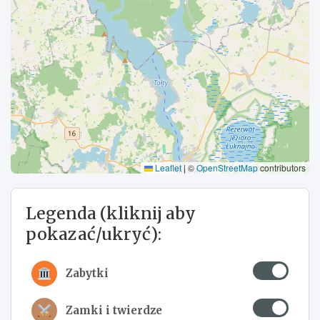
Leaflet
|
©
OpenStreetMap
contributors
Legenda (kliknij aby
pokazać/ukryć):
Zabytki
Zamki i twierdze