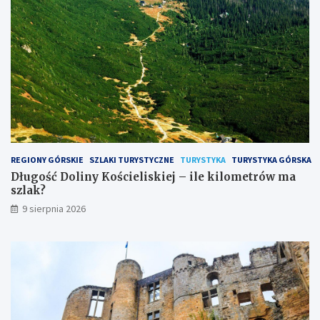
e
k
i
l
o
m
e
t
r
ó
w
m
REGIONY GÓRSKIE
SZLAKI TURYSTYCZNE
TURYSTYKA
TURYSTYKA GÓRSKA
a
Długość Doliny Kościeliskiej – ile kilometrów ma
s
szlak?
z
9 sierpnia 2026
l
a
k
?