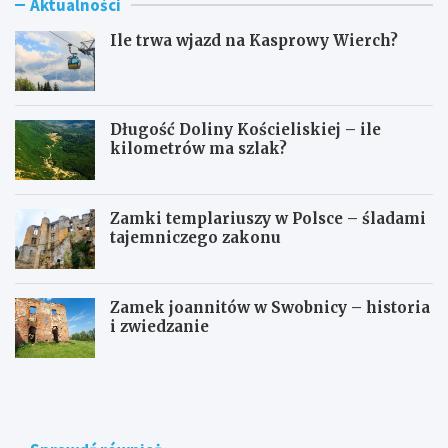
Aktualności
Ile trwa wjazd na Kasprowy Wierch?
Długość Doliny Kościeliskiej – ile
kilometrów ma szlak?
Zamki templariuszy w Polsce – śladami
tajemniczego zakonu
Zamek joannitów w Swobnicy – historia
i zwiedzanie
I
D
l
ł
e
u
t
g
r
o