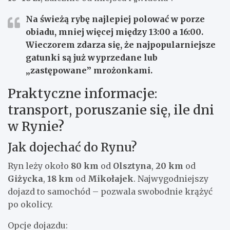
Na świeżą rybę najlepiej polować w porze
obiadu, mniej więcej między
13:00 a 16:00
.
Wieczorem zdarza się, że najpopularniejsze
gatunki są już wyprzedane lub
„zastępowane” mrożonkami.
Praktyczne informacje:
transport, poruszanie się, ile dni
w Rynie?
Jak dojechać do Rynu?
Ryn leży około
80 km
od
Olsztyna
,
20 km
od
Giżycka
,
18 km
od
Mikołajek
. Najwygodniejszy
dojazd to samochód – pozwala swobodnie krążyć
po okolicy.
Opcje dojazdu: