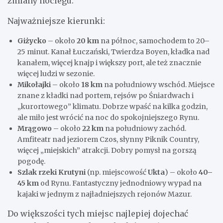
zmiany noclegu.
Najważniejsze kierunki:
Giżycko
– około
20 km
na północ, samochodem to 20–
25 minut. Kanał Łuczański, Twierdza Boyen, kładka nad
kanałem, więcej knajp i większy port, ale też znacznie
więcej ludzi w sezonie.
Mikołajki
– około
18 km
na południowy wschód. Miejsce
znane z kładki nad portem, rejsów po Śniardwach i
„kurortowego” klimatu. Dobrze wpaść na kilka godzin,
ale miło jest wrócić na noc do spokojniejszego Rynu.
Mrągowo
– około
22 km
na południowy zachód.
Amfiteatr nad jeziorem Czos, słynny Piknik Country,
więcej „miejskich” atrakcji. Dobry pomysł na gorszą
pogodę.
Szlak rzeki Krutyni
(np. miejscowość
Ukta
) – około
40–
45 km
od Rynu. Fantastyczny jednodniowy wypad na
kajaki w jednym z najładniejszych rejonów Mazur.
Do większości tych miejsc najlepiej dojechać