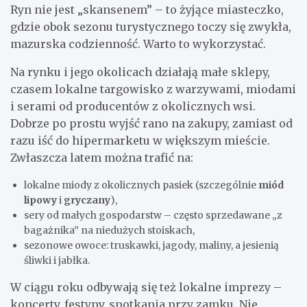
Ryn nie jest „skansenem” – to żyjące miasteczko,
gdzie obok sezonu turystycznego toczy się zwykła,
mazurska codzienność. Warto to wykorzystać.
Na rynku i jego okolicach działają małe sklepy,
czasem lokalne targowisko z warzywami, miodami
i serami od producentów z okolicznych wsi.
Dobrze po prostu wyjść rano na zakupy, zamiast od
razu iść do hipermarketu w większym mieście.
Zwłaszcza latem można trafić na:
lokalne miody z okolicznych pasiek (szczególnie
miód
lipowy
i
gryczany
),
sery od małych gospodarstw – często sprzedawane „z
bagażnika” na niedużych stoiskach,
sezonowe owoce: truskawki, jagody, maliny, a jesienią
śliwki i jabłka.
W ciągu roku odbywają się też lokalne imprezy –
koncerty, festyny, spotkania przy zamku. Nie