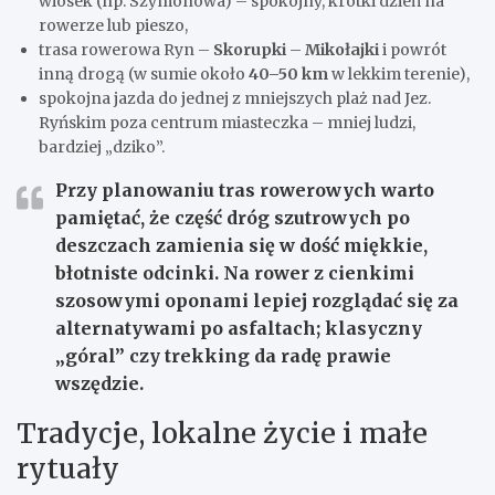
wiosek (np. Szymonowa) – spokojny, krótki dzień na
rowerze lub pieszo,
trasa rowerowa Ryn –
Skorupki
–
Mikołajki
i powrót
inną drogą (w sumie około
40–50 km
w lekkim terenie),
spokojna jazda do jednej z mniejszych plaż nad Jez.
Ryńskim poza centrum miasteczka – mniej ludzi,
bardziej „dziko”.
Przy planowaniu tras rowerowych warto
pamiętać, że część dróg szutrowych po
deszczach zamienia się w dość miękkie,
błotniste odcinki. Na rower z cienkimi
szosowymi oponami lepiej rozglądać się za
alternatywami po asfaltach; klasyczny
„góral” czy trekking da radę prawie
wszędzie.
Tradycje, lokalne życie i małe
rytuały