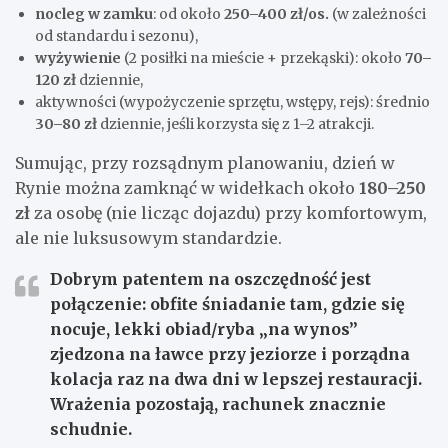
nocleg w zamku
: od około
250–400 zł/os.
(w zależności
od standardu i sezonu),
wyżywienie
(2 posiłki na mieście + przekąski): około
70–
120 zł
dziennie,
aktywności (wypożyczenie sprzętu, wstępy, rejs): średnio
30–80 zł
dziennie, jeśli korzysta się z 1–2 atrakcji.
Sumując, przy rozsądnym planowaniu, dzień w
Rynie można zamknąć w widełkach około
180–250
zł
za osobę (nie licząc dojazdu) przy komfortowym,
ale nie luksusowym standardzie.
Dobrym patentem na oszczędność jest
połączenie: obfite śniadanie tam, gdzie się
nocuje, lekki obiad/ryba „na wynos”
zjedzona na ławce przy jeziorze i porządna
kolacja raz na dwa dni w lepszej restauracji.
Wrażenia pozostają, rachunek znacznie
schudnie.