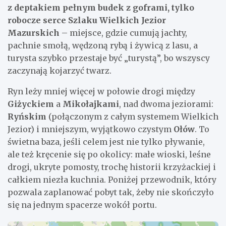
z deptakiem pełnym budek z goframi, tylko
robocze serce Szlaku Wielkich Jezior
Mazurskich
– miejsce, gdzie cumują jachty,
pachnie smołą, wędzoną rybą i żywicą z lasu, a
turysta szybko przestaje być „turystą”, bo wszyscy
zaczynają kojarzyć twarz.
Ryn leży mniej więcej w połowie drogi między
Giżyckiem
a
Mikołajkami
, nad dwoma jeziorami:
Ryńskim
(połączonym z całym systemem Wielkich
Jezior) i mniejszym, wyjątkowo czystym
Ołów
. To
świetna baza, jeśli celem jest nie tylko pływanie,
ale też kręcenie się po okolicy: małe wioski, leśne
drogi, ukryte pomosty, trochę historii krzyżackiej i
całkiem niezła kuchnia. Poniżej przewodnik, który
pozwala zaplanować pobyt tak, żeby nie skończyło
się na jednym spacerze wokół portu.