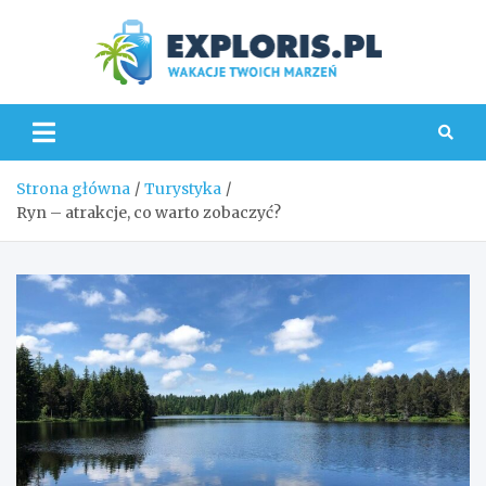
Skip
to
content
Explo
Strona główna
Turystyka
Ryn – atrakcje, co warto zobaczyć?