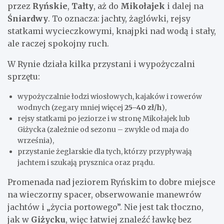
przez
Ryńskie
,
Tałty
, aż do
Mikołajek
i dalej na
Śniardwy
. To oznacza: jachty, żaglówki, rejsy
statkami wycieczkowymi, knajpki nad wodą i stały,
ale raczej spokojny ruch.
W Rynie działa kilka przystani i wypożyczalni
sprzętu:
wypożyczalnie łodzi wiosłowych, kajaków i rowerów
wodnych (zegary mniej więcej
25–40 zł/h
),
rejsy statkami po jeziorze i w stronę Mikołajek lub
Giżycka (zależnie od sezonu – zwykle od maja do
września),
przystanie żeglarskie dla tych, którzy przypływają
jachtem i szukają prysznica oraz prądu.
Promenada nad jeziorem Ryńskim to dobre miejsce
na wieczorny spacer, obserwowanie manewrów
jachtów i „życia portowego”. Nie jest tak tłoczno,
jak w
Giżycku
, więc łatwiej znaleźć ławkę bez