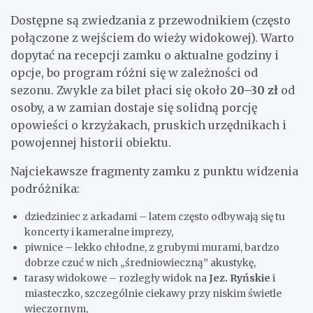
Dostępne są zwiedzania z przewodnikiem (często
połączone z wejściem do wieży widokowej). Warto
dopytać na recepcji zamku o aktualne godziny i
opcje, bo program różni się w zależności od
sezonu. Zwykle za bilet płaci się około
20–30 zł
od
osoby, a w zamian dostaje się solidną porcję
opowieści o krzyżakach, pruskich urzędnikach i
powojennej historii obiektu.
Najciekawsze fragmenty zamku z punktu widzenia
podróżnika:
dziedziniec z arkadami – latem często odbywają się tu
koncerty i kameralne imprezy,
piwnice – lekko chłodne, z grubymi murami, bardzo
dobrze czuć w nich „średniowieczną” akustykę,
tarasy widokowe – rozległy widok na
Jez. Ryńskie
i
miasteczko, szczególnie ciekawy przy niskim świetle
wieczornym,