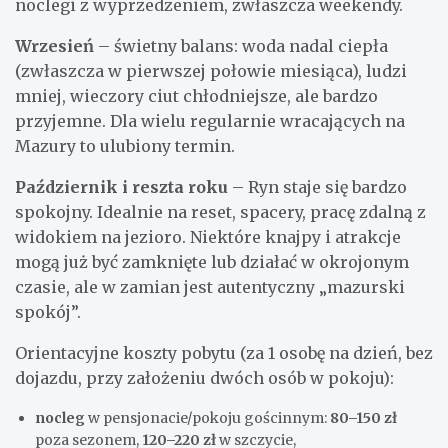
noclegi z wyprzedzeniem, zwłaszcza weekendy.
Wrzesień
– świetny balans: woda nadal ciepła
(zwłaszcza w pierwszej połowie miesiąca), ludzi
mniej, wieczory ciut chłodniejsze, ale bardzo
przyjemne. Dla wielu regularnie wracających na
Mazury to ulubiony termin.
Październik i reszta roku
– Ryn staje się bardzo
spokojny. Idealnie na reset, spacery, pracę zdalną z
widokiem na jezioro. Niektóre knajpy i atrakcje
mogą już być zamknięte lub działać w okrojonym
czasie, ale w zamian jest autentyczny „mazurski
spokój”.
Orientacyjne koszty pobytu (za 1 osobę na dzień, bez
dojazdu, przy założeniu dwóch osób w pokoju):
nocleg
w pensjonacie/pokoju gościnnym:
80–150 zł
poza sezonem,
120–220 zł
w szczycie,