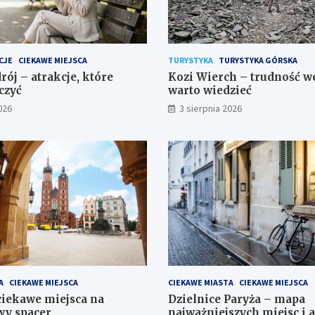
CJE
CIEKAWE MIEJSCA
TURYSTYKA
TURYSTYKA GÓRSKA
rój – atrakcje, które
Kozi Wierch – trudność we
czyć
warto wiedzieć
026
3 sierpnia 2026
A
CIEKAWE MIEJSCA
CIEKAWE MIASTA
CIEKAWE MIEJSCA
iekawe miejsca na
Dzielnice Paryża – mapa
y spacer
najważniejszych miejsc i a