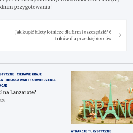
iednim przygotowaniu!
Jak kupić bilety lotnicze dla firm i oszczędzić? 6
trików dla przedsiębiorców
STYCZNE
CIEKAWE KRAJE
CA
MIEJSCA WARTE ODWIEDZENIA
ACJE
ć na Lanzarote?
026
ATRAKCJE TURYSTYCZNE