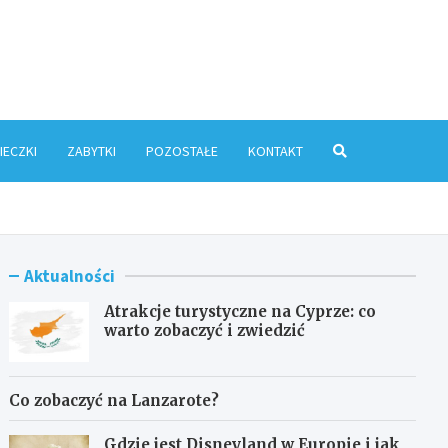
ris.pl
IECZKI
ZABYTKI
POZOSTAŁE
KONTAKT
Aktualności
Atrakcje turystyczne na Cyprze: co
warto zobaczyć i zwiedzić
Co zobaczyć na Lanzarote?
Gdzie jest Disneyland w Europie i jak