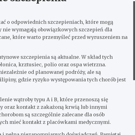
tać o odpowiednich szczepieniach, które mogą
ny nie wymagają obowiązkowych szczepień dla
lecane, które warto przemyśleć przed wyruszeniem na
utynowe szczepienia są aktualne. W skład tych
łonica, krztusiec, polio oraz ospa wietrzna.
iezależnie od planowanej podróży, ale są
Filipiny, gdzie ryzyko występowania tych chorób jest
enie wątroby typu A i B, które przenoszą się
y oraz kontakt z zakażoną krwią lub innymi
chorobom są szczególnie zalecane dla osób
ących mieć kontakt z placówkami medycznymi.
na i pełna niezapomnianych doświadczeń. Pamiętaj