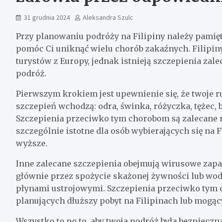
31 grudnia 2024
Aleksandra Szulc
Przy planowaniu podróży na Filipiny należy pamię
pomóc Ci uniknąć wielu chorób zakaźnych. Filipi
turystów z Europy, jednak istnieją szczepienia za
podróż.
Pierwszym krokiem jest upewnienie się, że twoje r
szczepień wchodzą: odra, świnka, różyczka, tężec, b
Szczepienia przeciwko tym chorobom są zalecane n
szczególnie istotne dla osób wybierających się na 
wyższe.
Inne zalecane szczepienia obejmują wirusowe zapal
głównie przez spożycie skażonej żywności lub wod
płynami ustrojowymi. Szczepienia przeciwko tym 
planujących dłuższy pobyt na Filipinach lub mog
Wszystko to po to, aby twoja podróż była bezpiecz