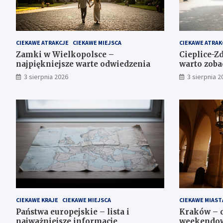
CIEKAWE ATRAKCJE
CIEKAWE MIEJSCA
CIEKAWE ATRAK
Zamki w Wielkopolsce –
Cieplice-Zd
najpiękniejsze warte odwiedzenia
warto zoba
3 sierpnia 2026
3 sierpnia 2
CIEKAWE KRAJE
CIEKAWE MIEJSCA
CIEKAWE MIAST
Państwa europejskie – lista i
Kraków – c
najważniejsze informacje
weekendow