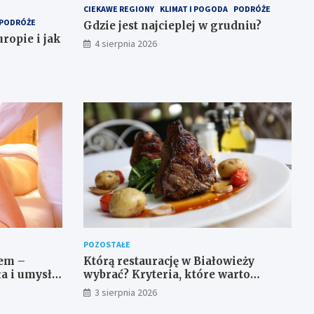
CIEKAWE REGIONY
KLIMAT I POGODA
PODRÓŻE
PODRÓŻE
Gdzie jest najcieplej w grudniu?
ropie i jak
4 sierpnia 2026
POZOSTAŁE
em –
Którą restaurację w Białowieży
ła i umysłu
wybrać? Kryteria, które warto
sprawdzić przed rezerwacją
3 sierpnia 2026