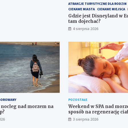
ATRAKCJE TURYSTYCZNE DLA RODZIN
CIEKAWE MIASTA
CIEKAWE MIEJSCA
Gdzie jest Disneyland w Eu
tam dojechać?
4 sierpnia 2026
SOROWANY
POZOSTAŁE
ć nocleg nad morzem na
Weekend w SPA nad morz
p?
sposób na regenerację cia
w wyjątkowym otoczeniu
026
3 sierpnia 2026