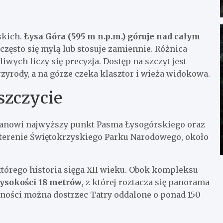
skich.
Łysa Góra (595 m n.p.m.) góruje nad całym
zęsto się mylą lub stosuje zamiennie. Różnica
iwych liczy się precyzja. Dostęp na szczyt jest
zyrody, a na górze czeka klasztor i wieża widokowa.
szczycie
tanowi najwyższy punkt Pasma Łysogórskiego oraz
a terenie Świętokrzyskiego Parku Narodowego, około
którego historia sięga XII wieku. Obok kompleksu
ysokości 18 metrów
, z której roztacza się panorama
zności można dostrzec Tatry oddalone o ponad 150