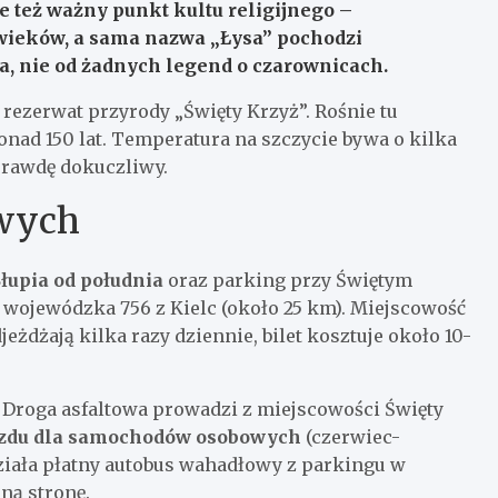
le też ważny punkt kultu religijnego –
 wieków, a sama nazwa „Łysa” pochodzi
, nie od żadnych legend o czarownicach.
 rezerwat przyrody „Święty Krzyż”. Rośnie tu
nad 150 lat. Temperatura na szczycie bywa o kilka
aprawdę dokuczliwy.
owych
łupia od południa
oraz parking przy Świętym
 wojewódzka 756 z Kielc (około 25 km). Miejscowość
żdżają kilka razy dziennie, bilet kosztuje około 10-
. Droga asfaltowa prowadzi z miejscowości Święty
jazdu dla samochodów osobowych
(czerwiec-
 działa płatny autobus wahadłowy z parkingu w
ną stronę.