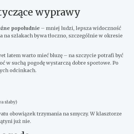
tyczące wyprawy
óźne popołudnie
– mniej ludzi, lepsza widoczność
a na szlakach bywa tłoczno, szczególnie w okresie
t latem warto mieć bluzę – na szczycie potrafi być
hoć w suchą pogodę wystarczą dobre sportowe. Po
nych odcinkach.
wa słaby)
watu obowiązek trzymania na smyczy. W klasztorze
tyni już nie.