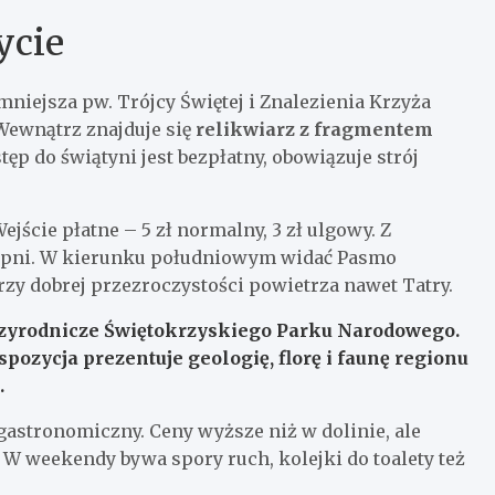
ycie
niejsza pw. Trójcy Świętej i Znalezienia Krzyża
Wewnątrz znajduje się
relikwiarz z fragmentem
ęp do świątyni jest bezpłatny, obowiązuje strój
ście płatne – 5 zł normalny, 3 zł ulgowy. Z
topni. W kierunku południowym widać Pasmo
zy dobrej przezroczystości powietrza nawet Tatry.
rzyrodnicze Świętokrzyskiego Parku Narodowego.
spozycja prezentuje geologię, florę i faunę regionu
.
gastronomiczny. Ceny wyższe niż w dolinie, ale
W weekendy bywa spory ruch, kolejki do toalety też