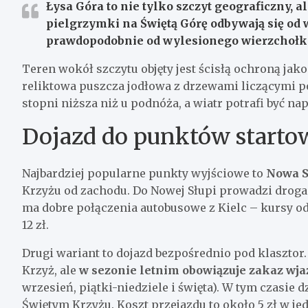
Łysa Góra to nie tylko szczyt geograficzny, a
pielgrzymki na Świętą Górę odbywają się od
prawdopodobnie od wylesionego wierzchołka
Teren wokół szczytu objęty jest ścisłą ochroną jako
reliktowa puszcza jodłowa z drzewami liczącymi po
stopni niższa niż u podnóża, a wiatr potrafi być n
Dojazd do punktów start
Najbardziej popularne punkty wyjściowe to
Nowa S
Krzyżu od zachodu. Do Nowej Słupi prowadzi droga
ma dobre połączenia autobusowe z Kielc – kursy odje
12 zł.
Drugi wariant to dojazd bezpośrednio pod klasztor
Krzyż, ale
w sezonie letnim obowiązuje zakaz w
wrzesień, piątki-niedziele i święta). W tym czasie
Świętym Krzyżu. Koszt przejazdu to około 5 zł w jed