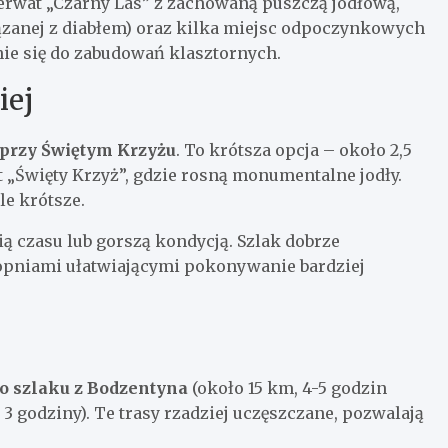
zerwat „Czarny Las” z zachowaną puszczą jodłową,
ązanej z diabłem) oraz kilka miejsc odpoczynkowych
nie się do zabudowań klasztornych.
iej
u przy Świętym Krzyżu
. To krótsza opcja – około 2,5
 „Święty Krzyż”, gdzie rosną monumentalne jodły.
le krótsze.
ią czasu lub gorszą kondycją. Szlak dobrze
opniami ułatwiającymi pokonywanie bardziej
o szlaku z Bodzentyna
(około 15 km, 4-5 godzin
 3 godziny). Te trasy rzadziej uczęszczane, pozwalają