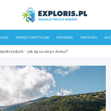
Explo
CLEGI
PORADY TURYSTYCZNE
PRZYRODA
TURYSTYKA
WYC
ętokrzyskich – jak się na niego dostać?