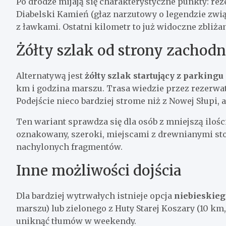
Po drodze mijają się charakterystyczne punkty: re
Diabelski Kamień (głaz narzutowy o legendzie zwi
z ławkami. Ostatni kilometr to już widoczne zbliża
Żółty szlak od strony zachodn
Alternatywą jest
żółty szlak startujący z parking
km i godzina marszu. Trasa wiedzie przez rezerwat
Podejście nieco bardziej strome niż z Nowej Słupi, a
Ten wariant sprawdza się dla osób z mniejszą ilośc
oznakowany, szeroki, miejscami z drewnianymi st
nachylonych fragmentów.
Inne możliwości dojścia
Dla bardziej wytrwałych istnieje opcja
niebieskieg
marszu) lub zielonego z Huty Starej Koszary (10 km,
uniknąć tłumów w weekendy.