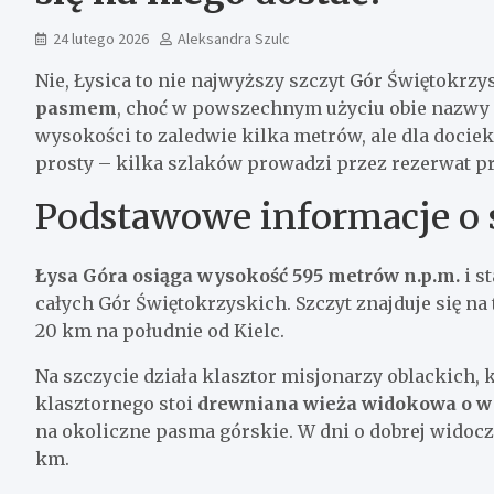
24 lutego 2026
Aleksandra Szulc
Nie, Łysica to nie najwyższy szczyt Gór Świętokrzy
pasmem
, choć w powszechnym użyciu obie nazwy c
wysokości to zaledwie kilka metrów, ale dla dociekl
prosty – kilka szlaków prowadzi przez rezerwat pr
Podstawowe informacje o 
Łysa Góra osiąga wysokość 595 metrów n.p.m.
i s
całych Gór Świętokrzyskich. Szczyt znajduje się n
20 km na południe od Kielc.
Na szczycie działa klasztor misjonarzy oblackich, 
klasztornego stoi
drewniana wieża widokowa o w
na okoliczne pasma górskie. W dni o dobrej widoc
km.