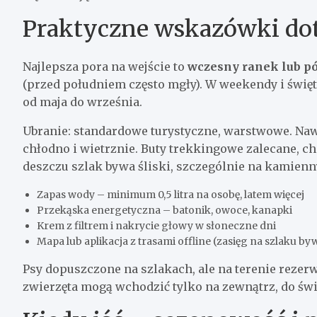
Praktyczne wskazówki do
Najlepsza pora na wejście to
wczesny ranek lub p
(przed południem często mgły). W weekendy i święt
od maja do września.
Ubranie: standardowe turystyczne, warstwowe. Nawe
chłodno i wietrznie. Buty trekkingowe zalecane, c
deszczu szlak bywa śliski, szczególnie na kamien
Zapas wody – minimum 0,5 litra na osobę, latem więcej
Przekąska energetyczna – batonik, owoce, kanapki
Krem z filtrem i nakrycie głowy w słoneczne dni
Mapa lub aplikacja z trasami offline (zasięg na szlaku by
Psy dopuszczone na szlakach, ale na terenie rezer
zwierzęta mogą wchodzić tylko na zewnątrz, do świą