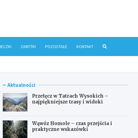
ris.pl
IECZKI
ZABYTKI
POZOSTAŁE
KONTAKT
Aktualności
Przełęcz w Tatrach Wysokich –
najpiękniejsze trasy i widoki
Wąwóz Homole – czas przejścia i
praktyczne wskazówki