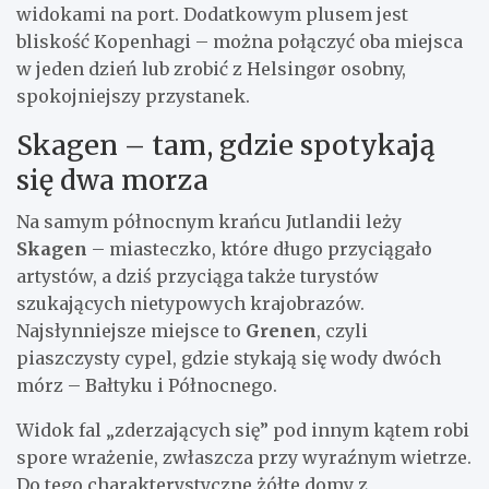
widokami na port. Dodatkowym plusem jest
bliskość Kopenhagi – można połączyć oba miejsca
w jeden dzień lub zrobić z Helsingør osobny,
spokojniejszy przystanek.
Skagen – tam, gdzie spotykają
się dwa morza
Na samym północnym krańcu Jutlandii leży
Skagen
– miasteczko, które długo przyciągało
artystów, a dziś przyciąga także turystów
szukających nietypowych krajobrazów.
Najsłynniejsze miejsce to
Grenen
, czyli
piaszczysty cypel, gdzie stykają się wody dwóch
mórz – Bałtyku i Północnego.
Widok fal „zderzających się” pod innym kątem robi
spore wrażenie, zwłaszcza przy wyraźnym wietrze.
Do tego charakterystyczne żółte domy z