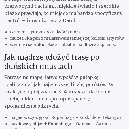
czerwonymi dachami, miękkie światło i szerokie
plaże sprawiają, że miejsce ma bardzo specyficzny
nastrój – inny niż reszta Danii.
Grenen – punkt styku dwóch mórz,
muzea Skagen z malarstwem tamtejszej kolonii artystów,
wydmy i szerokie plaże – idealne na dłuższe spacery.
Jak mądrze ułożyć trasę po
duńskich miastach
Patrząc na mapę, łatwo wpaść w pułapkę
„zaliczenia” jak największej liczby punktów. W
praktyce lepiej wybrać
3–4 miasta
i dać sobie
trochę oddechu na spokojne spacery i
spontaniczne odkrycia.
na pierwszy wyjazd: Kopenhaga + Roskilde + Helsingør,
na dłuższy objazd: Kopenhaga – Odense – Aarhus –