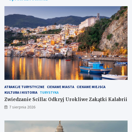
a
k
n
a
i
Ś
e
w
S
i
c
ę
i
t
l
e
l
g
a
o
:
P
O
i
d
o
k
t
r
r
ATRAKCJE TURYSTYCZNE
CIEKAWE MIASTA
CIEKAWE MIEJSCA
y
a
KULTURA I HISTORIA
TURYSTYKA
j
i
U
P
Zwiedzanie Scilla: Odkryj Urokliwe Zakątki Kalabrii
r
a
7 sierpnia 2026
o
w
k
ł
l
a
i
: