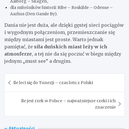
Aalborg – Skagen,
dla miłośników historii: Ribe – Roskilde – Odense –
Aarhus (Den Gamle By).
Dania nie jest duża, ale dzięki gęstej sieci pociągów
i wygodnym połączeniom, przemieszczanie się
między miastami jest proste. Warto jednak
pamiętać, że
siła duńskich miast leży w ich
atmosferze
, a tej nie da się poczuć w biegu między
jednym „must see” a drugim.
Nawigacja
Ile leci się do Tunezji – czas lotu z Polski
wpisu
Ile jest rzek w Polsce – najważniejsze rzeki i ich
znaczenie
Aktualności