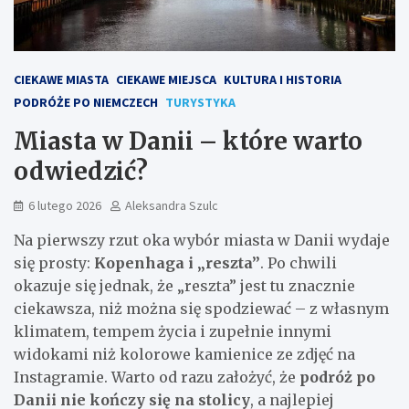
CIEKAWE MIASTA
CIEKAWE MIEJSCA
KULTURA I HISTORIA
PODRÓŻE PO NIEMCZECH
TURYSTYKA
Miasta w Danii – które warto
odwiedzić?
6 lutego 2026
Aleksandra Szulc
Na pierwszy rzut oka wybór miasta w Danii wydaje
się prosty:
Kopenhaga i „reszta”
. Po chwili
okazuje się jednak, że „reszta” jest tu znacznie
ciekawsza, niż można się spodziewać – z własnym
klimatem, tempem życia i zupełnie innymi
widokami niż kolorowe kamienice ze zdjęć na
Instagramie. Warto od razu założyć, że
podróż po
Danii nie kończy się na stolicy
, a najlepiej