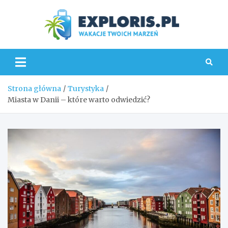
Skip
to
content
Explo
Strona główna
Turystyka
Miasta w Danii – które warto odwiedzić?