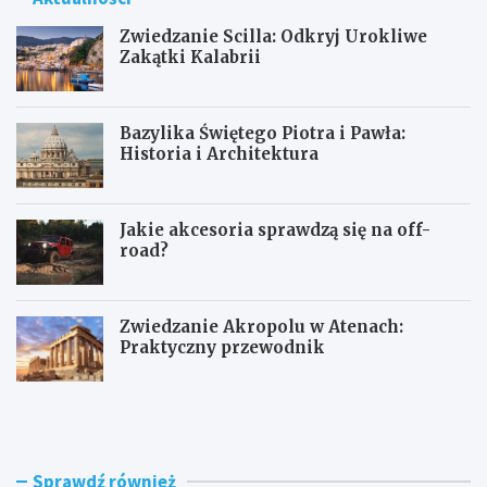
Zwiedzanie Scilla: Odkryj Urokliwe
Zakątki Kalabrii
Bazylika Świętego Piotra i Pawła:
Historia i Architektura
Jakie akcesoria sprawdzą się na off-
road?
Zwiedzanie Akropolu w Atenach:
Praktyczny przewodnik
Z
B
w
a
i
z
e
y
d
l
Sprawdź również
z
i