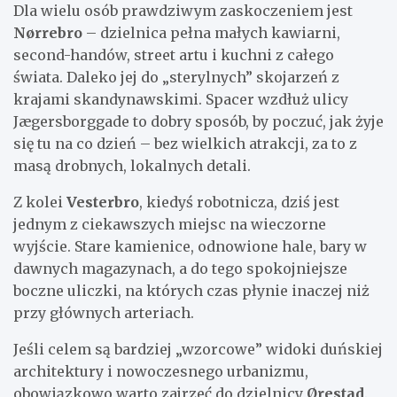
Dla wielu osób prawdziwym zaskoczeniem jest
Nørrebro
– dzielnica pełna małych kawiarni,
second-handów, street artu i kuchni z całego
świata. Daleko jej do „sterylnych” skojarzeń z
krajami skandynawskimi. Spacer wzdłuż ulicy
Jægersborggade to dobry sposób, by poczuć, jak żyje
się tu na co dzień – bez wielkich atrakcji, za to z
masą drobnych, lokalnych detali.
Z kolei
Vesterbro
, kiedyś robotnicza, dziś jest
jednym z ciekawszych miejsc na wieczorne
wyjście. Stare kamienice, odnowione hale, bary w
dawnych magazynach, a do tego spokojniejsze
boczne uliczki, na których czas płynie inaczej niż
przy głównych arteriach.
Jeśli celem są bardziej „wzorcowe” widoki duńskiej
architektury i nowoczesnego urbanizmu,
obowiązkowo warto zajrzeć do dzielnicy
Ørestad
.