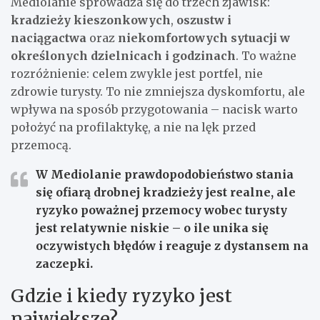
Mediolanie sprowadza się do trzech zjawisk:
kradzieży kieszonkowych
,
oszustw i
naciągactwa
oraz
niekomfortowych sytuacji w
określonych dzielnicach i godzinach
. To ważne
rozróżnienie: celem zwykle jest portfel, nie
zdrowie turysty. To nie zmniejsza dyskomfortu, ale
wpływa na sposób przygotowania – nacisk warto
położyć na profilaktykę, a nie na lęk przed
przemocą.
W Mediolanie prawdopodobieństwo stania
się ofiarą drobnej kradzieży jest realne, ale
ryzyko poważnej przemocy wobec turysty
jest relatywnie niskie – o ile unika się
oczywistych błędów i reaguje z dystansem na
zaczepki.
Gdzie i kiedy ryzyko jest
największe?