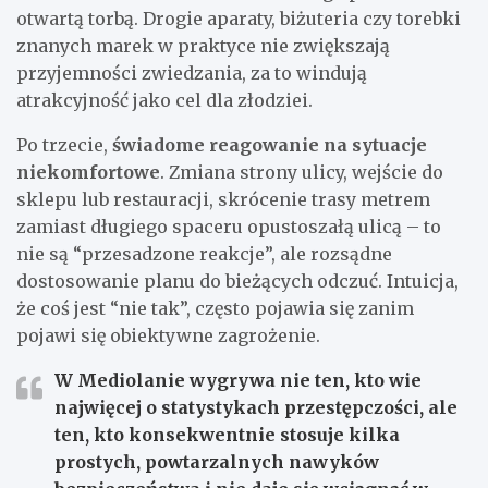
otwartą torbą. Drogie aparaty, biżuteria czy torebki
znanych marek w praktyce nie zwiększają
przyjemności zwiedzania, za to windują
atrakcyjność jako cel dla złodziei.
Po trzecie,
świadome reagowanie na sytuacje
niekomfortowe
. Zmiana strony ulicy, wejście do
sklepu lub restauracji, skrócenie trasy metrem
zamiast długiego spaceru opustoszałą ulicą – to
nie są “przesadzone reakcje”, ale rozsądne
dostosowanie planu do bieżących odczuć. Intuicja,
że coś jest “nie tak”, często pojawia się zanim
pojawi się obiektywne zagrożenie.
W Mediolanie wygrywa nie ten, kto wie
najwięcej o statystykach przestępczości, ale
ten, kto konsekwentnie stosuje kilka
prostych, powtarzalnych nawyków