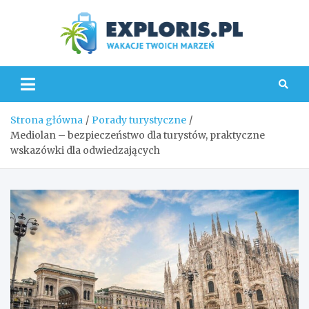
Skip
to
content
Explo
Strona główna
Porady turystyczne
Mediolan – bezpieczeństwo dla turystów, praktyczne
wskazówki dla odwiedzających