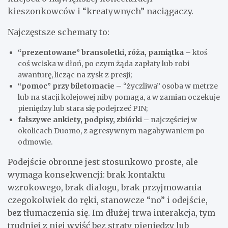
kieszonkowców i “kreatywnych” naciągaczy.
Najczęstsze schematy to:
“prezentowane” bransoletki, róża, pamiątka
– ktoś
coś wciska w dłoń, po czym żąda zapłaty lub robi
awanturę, licząc na zysk z presji;
“pomoc” przy biletomacie
– “życzliwa” osoba w metrze
lub na stacji kolejowej niby pomaga, a w zamian oczekuje
pieniędzy lub stara się podejrzeć PIN;
fałszywe ankiety, podpisy, zbiórki
– najczęściej w
okolicach Duomo, z agresywnym nagabywaniem po
odmowie.
Podejście obronne jest stosunkowo proste, ale
wymaga konsekwencji: brak kontaktu
wzrokowego, brak dialogu, brak przyjmowania
czegokolwiek do ręki, stanowcze “no” i odejście,
bez tłumaczenia się. Im dłużej trwa interakcja, tym
trudniej z niej wyjść bez straty pieniędzy lub