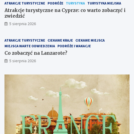
t
ć
ATRAKCJE TURYSTYCZNE
PODRÓŻE
TURYSTYKA
TURYSTYKA MIEJSKA
a
i
Atrakcje turystyczne na Cyprze: co warto zobaczyć i
z
zwiedzić
w
5 sierpnia 2026
i
e
d
ATRAKCJE TURYSTYCZNE
CIEKAWE KRAJE
CIEKAWE MIEJSCA
z
MIEJSCA WARTE ODWIEDZENIA
PODRÓŻE I WAKACJE
i
ć
Co zobaczyć na Lanzarote?
5 sierpnia 2026