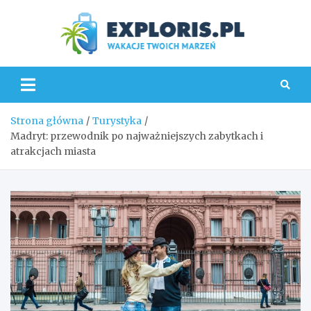
Skip
to
content
Explo
Strona główna
Turystyka
Madryt: przewodnik po najważniejszych zabytkach i
atrakcjach miasta