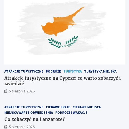
t
y
u
ć
r
n
y
a
s
L
t
a
y
n
c
z
z
a
n
r
e
o
n
t
a
e
ATRAKCJE TURYSTYCZNE
PODRÓŻE
TURYSTYKA
TURYSTYKA MIEJSKA
C
?
y
Atrakcje turystyczne na Cyprze: co warto zobaczyć i
p
zwiedzić
r
5 sierpnia 2026
z
e
:
ATRAKCJE TURYSTYCZNE
CIEKAWE KRAJE
CIEKAWE MIEJSCA
c
MIEJSCA WARTE ODWIEDZENIA
PODRÓŻE I WAKACJE
o
Co zobaczyć na Lanzarote?
w
5 sierpnia 2026
a