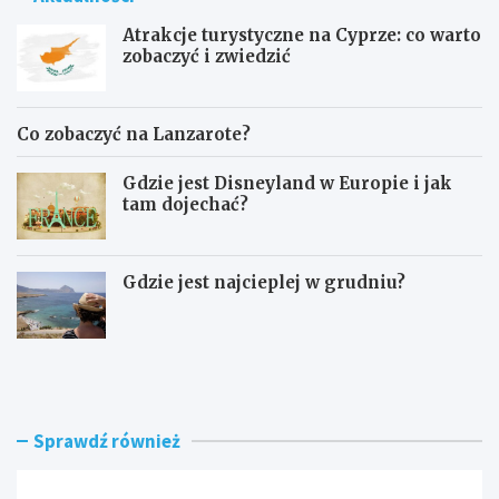
Atrakcje turystyczne na Cyprze: co warto
zobaczyć i zwiedzić
Co zobaczyć na Lanzarote?
Gdzie jest Disneyland w Europie i jak
tam dojechać?
Gdzie jest najcieplej w grudniu?
A
C
t
o
r
z
a
o
k
b
Sprawdź również
c
a
j
c
e
z