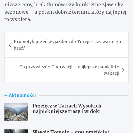
niższe ceny, brak tłumów czy konkretne zjawiska
sezonowe – a potem dobrać termin, który najlepiej
to wspiera.
Nawigacja
Probiotyk przed wyjazdem do Turcji – czy warto go
wpisu
brać?
Co przywieźć z Chorwacji – najlepsze pamiątki z
wakacji
Aktualności
Przełęcz w Tatrach Wysokich –
najpiękniejsze trasy i widoki
Wąwóz Homole – czas przejścia i