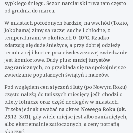
sypkiego śniegu. Sezon narciarski trwa tam często
od grudnia do marca.
W miastach położonych bardziej na wschód (Tokio,
Jokohama) zimy są raczej suche i chłodne, z
temperaturami w okolicach
0–10°C
. Rzadko
zdarzają się duże śnieżyce, a przy dobrej odzieży
termicznej i kurtce przeciwdeszczowej zwiedzanie
jest komfortowe. Duży plus:
mniej turystów
zagranicznych
, co przekłada się na spokojniejsze
zwiedzanie popularnych świątyń i muzeów.
Pod względem cen
styczeń i luty
(po Nowym Roku)
często należą do tańszych miesięcy, jeśli chodzi o
bilety lotnicze oraz część noclegów w miastach.
Trzeba jednak uważać na okres
Nowego Roku (ok.
29.12–3.01)
, gdy wiele miejsc jest albo zamkniętych,
albo ekstremalnie zatłoczonych, a ceny potrafią
skoczyć.