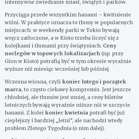
intensywne zwiedzanie miast, świątyń i parków.
Przyciąga przede wszystkim hanami – kwitnienie
wiśni. W praktyce oznacza to tłumy w popularnych
miejscach: w weekendy parki w Tokio bywają
wręcz zatłoczone, a w Kioto trzeba liczyć się z
kolejkami i tłumami przy świątyniach.
Ceny
noclegów w topowych lokalizacjach
(np. przy
Gion w Kioto) potrafią być w tym okresie wyraźnie
wyższe niż miesiąc wcześniej lub później.
Wczesna wiosna, czyli
koniec lutego i początek
marca
, to często ciekawy kompromis. Jest jeszcze
chłodniej, ale tłumów jest mniej, a ceny biletów
lotniczych bywają wyraźnie niższe niż w szczycie
hanami. Z kolei
koniec kwietnia
potrafi być już
cieplejszy i bardziej „letni”, ale nachodzi wtedy
problem Złotego Tygodnia (o nim dalej).