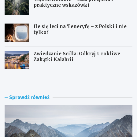
praktyczne wskazówki
Ile się leci na Teneryfę – z Polski i nie
tylko?
Zwiedzanie Scilla: Odkryj Urokliwe
Zakątki Kalabrii
P
W
r
ą
z
w
e
ó
ł
z
Sprawdź również
ę
H
c
o
z
m
w
o
T
l
a
e
t
–