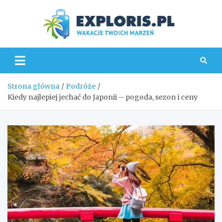
Skip
to
content
Explo
Strona główna
Podróże
Kiedy najlepiej jechać do Japonii – pogoda, sezon i ceny