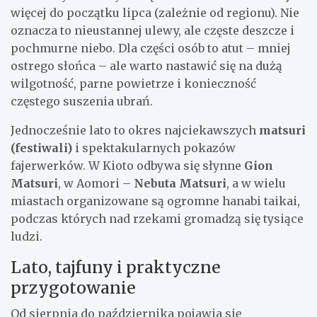
więcej do początku lipca (zależnie od regionu). Nie
oznacza to nieustannej ulewy, ale częste deszcze i
pochmurne niebo. Dla części osób to atut – mniej
ostrego słońca – ale warto nastawić się na dużą
wilgotność, parne powietrze i konieczność
częstego suszenia ubrań.
Jednocześnie lato to okres najciekawszych
matsuri
(festiwali)
i spektakularnych pokazów
fajerwerków. W Kioto odbywa się słynne
Gion
Matsuri
, w Aomori –
Nebuta Matsuri
, a w wielu
miastach organizowane są ogromne hanabi taikai,
podczas których nad rzekami gromadzą się tysiące
ludzi.
Lato, tajfuny i praktyczne
przygotowanie
Od sierpnia do października pojawia się