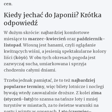
cen
.
Kiedy jechać do Japonii? Krótka
odpowiedź
W dużym skrócie: najbardziej komfortowe
miesiące to
marzec–kwiecień
oraz
październik–
listopad
. Wiosną jest hanami, czyli oglądanie
kwitnących wiśni, a jesienią spektakularne kolory
liści (
kōyō
). W obu tych okresach pogoda jest
zazwyczaj sucha, umiarkowana i sprzyja
chodzeniu całymi dniami.
Trzeba jednak pamiętać, że to też
najbardziej
popularne terminy
, więc bilety lotnicze i noclegi
bywają wtedy zauważalnie droższe. Z kolei
zima
(styczeń–luty)
to szansa na tańsze loty i mniej
turystów w miastach, za to świetne warunki na
narty i wizyty w onsenach.
Lato (czerwiec–