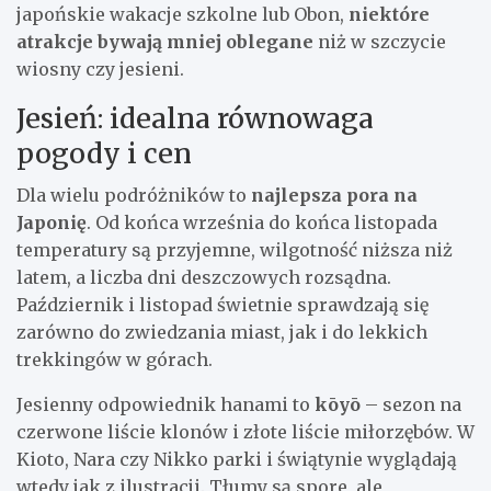
japońskie wakacje szkolne lub Obon,
niektóre
atrakcje bywają mniej oblegane
niż w szczycie
wiosny czy jesieni.
Jesień: idealna równowaga
pogody i cen
Dla wielu podróżników to
najlepsza pora na
Japonię
. Od końca września do końca listopada
temperatury są przyjemne, wilgotność niższa niż
latem, a liczba dni deszczowych rozsądna.
Październik i listopad świetnie sprawdzają się
zarówno do zwiedzania miast, jak i do lekkich
trekkingów w górach.
Jesienny odpowiednik hanami to
kōyō
– sezon na
czerwone liście klonów i złote liście miłorzębów. W
Kioto, Nara czy Nikko parki i świątynie wyglądają
wtedy jak z ilustracji. Tłumy są spore, ale