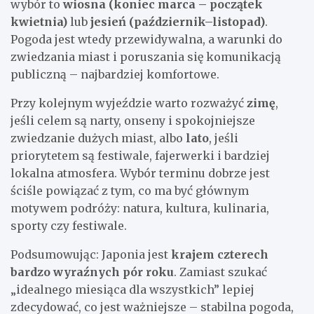
wybór to
wiosna (koniec marca – początek
kwietnia)
lub
jesień (październik–listopad)
.
Pogoda jest wtedy przewidywalna, a warunki do
zwiedzania miast i poruszania się komunikacją
publiczną – najbardziej komfortowe.
Przy kolejnym wyjeździe warto rozważyć
zimę
,
jeśli celem są narty, onseny i spokojniejsze
zwiedzanie dużych miast, albo
lato
, jeśli
priorytetem są festiwale, fajerwerki i bardziej
lokalna atmosfera. Wybór terminu dobrze jest
ściśle powiązać z tym, co ma być głównym
motywem podróży: natura, kultura, kulinaria,
sporty czy festiwale.
Podsumowując: Japonia jest
krajem czterech
bardzo wyraźnych pór roku
. Zamiast szukać
„idealnego miesiąca dla wszystkich” lepiej
zdecydować, co jest ważniejsze – stabilna pogoda,