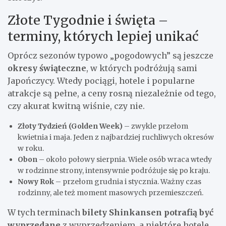
Złote Tygodnie i święta –
terminy, których lepiej unikać
Oprócz sezonów typowo „pogodowych” są jeszcze
okresy świąteczne
, w których podróżują sami
Japończycy. Wtedy pociągi, hotele i popularne
atrakcje są pełne, a ceny rosną niezależnie od tego,
czy akurat kwitną wiśnie, czy nie.
Złoty Tydzień (Golden Week)
– zwykle przełom
kwietnia i maja. Jeden z najbardziej ruchliwych okresów
w roku.
Obon
– około połowy sierpnia. Wiele osób wraca wtedy
w rodzinne strony, intensywnie podróżuje się po kraju.
Nowy Rok
– przełom grudnia i stycznia. Ważny czas
rodzinny, ale też moment masowych przemieszczeń.
W tych terminach
bilety Shinkansen potrafią być
wyprzedane
z wyprzedzeniem, a niektóre hotele