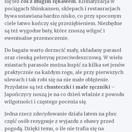
się też
coś z długim rękawem
. Klimatyzacja w
pociągach Shinkansen, sklepach i restauracjach
bywa ustawiana bardzo nisko, co przy spoconym
ciele łatwo kończy się przeziębieniem. Niezbędne
są też wygodne buty, które znoszą wilgoć i
ewentualne przemoczenie.
Do bagażu warto dorzucić mały, składany parasol
oraz cienką pelerynę przeciwdeszczową. W wielu
miastach parasole można kupić za kilka set jenów
praktycznie na każdym rogu, ale przy pierwszych
ulewach i tak robi się na nie małe oblężenie.
Przydatne są też
chusteczki i małe ręczniki
–
Japończycy noszą je na co dzień właśnie z powodu
wilgotności i częstego pocenia się.
Jedna rzecz zdecydowanie działa latem na plus:
część osób rezygnuje z wyjazdu z obawy przed
pogodą. Dzięki temu, o ile nie trafia się na