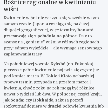
Różnice regionalne w kwitnieniu
wiśni
Kwitnienie wiśni nie zaczyna się wszędzie w tym
samym czasie. Japonia rozciąga się na dużej
długości geograficznej, więc
terminy hanami
przesuwają się z południa na północ
. Daje to
szansę na „gonienie” wiśni w różnych regionach
przy jednym wyjeździe – ale wymaga sensownego
zaplanowania trasy.
Na południowej wyspie
Kyūshū
(np. Fukuoka)
pierwsze pełne kwitnienie pojawia się często już
pod koniec marca. W
Tokio i Kioto
najbardziej
typowy termin przypada na przełom marca i
kwietnia, choć z roku na rok mogą być różnice
nawet o tydzień lub dwa. W północnej części kraju,
jak
Sendai
czy
Hokkaidō
, sakura potrafi
rozkwitnąć dopiero w drugiej połowie kwietnia lub