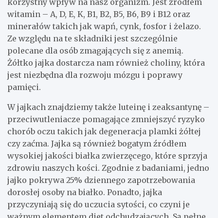
korzystny wpływ na nasz organizm. Jest źródłem
witamin – A, D, E, K, B1, B2, B5, B6, B9 i B12 oraz
minerałów takich jak wapń, cynk, fosfor i żelazo.
Ze względu na te składniki jest szczególnie
polecane dla osób zmagających się z anemią.
Żółtko jajka dostarcza nam również choliny, która
jest niezbędna dla rozwoju mózgu i poprawy
pamięci.
W jajkach znajdziemy także luteinę i zeaksantynę –
przeciwutleniacze pomagające zmniejszyć ryzyko
chorób oczu takich jak degeneracja plamki żółtej
czy zaćma. Jajka są również bogatym źródłem
wysokiej jakości białka zwierzęcego, które sprzyja
zdrowiu naszych kości. Zgodnie z badaniami, jedno
jajko pokrywa 25% dziennego zapotrzebowania
dorosłej osoby na białko. Ponadto, jajka
przyczyniają się do uczucia sytości, co czyni je
ważnym elementem diet odchudzających. Są pełne