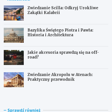
Zwiedzanie Scilla: Odkryj Urokliwe
Zakątki Kalabrii
Bazylika Świętego Piotra i Pawła:
Historia i Architektura
Jakie akcesoria sprawdzą się na off-
road?
Zwiedzanie Akropolu w Atenach:
Praktyczny przewodnik
Z
B
w
a
i
z
e
y
d
l
Sprawdź również
z
i