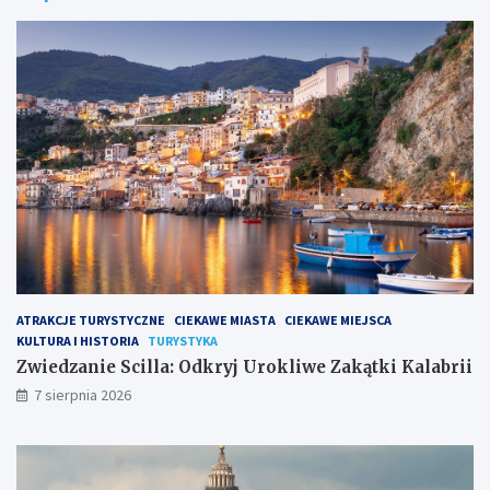
a
k
n
a
i
Ś
e
w
S
i
c
ę
i
t
l
e
l
g
a
o
:
P
O
i
d
o
k
t
r
r
ATRAKCJE TURYSTYCZNE
CIEKAWE MIASTA
CIEKAWE MIEJSCA
y
a
KULTURA I HISTORIA
TURYSTYKA
j
i
U
P
Zwiedzanie Scilla: Odkryj Urokliwe Zakątki Kalabrii
r
a
7 sierpnia 2026
o
w
k
ł
l
a
i
: