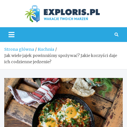
Skip
to
content
Explo
Strona główna
Kuchnia
Jak wiele jajek powinniśmy spożywać? Jakie korzyści daje
ich codzienne jedzenie?