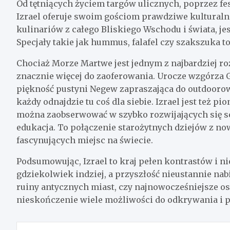
Od tętniących życiem targów ulicznych, poprzez fes
Izrael oferuje swoim gościom prawdziwe kulturaln
kulinariów z całego Bliskiego Wschodu i świata, j
Specjały takie jak hummus, falafel czy szakszuka to
Chociaż Morze Martwe jest jednym z najbardziej ro
znacznie więcej do zaoferowania. Urocze wzgórza Ga
piękność pustyni Negew zapraszająca do outdoorow
każdy odnajdzie tu coś dla siebie. Izrael jest też p
można zaobserwować w szybko rozwijających się se
edukacja. To połączenie starożytnych dziejów z no
fascynujących miejsc na świecie.
Podsumowując, Izrael to kraj pełen kontrastów i ni
gdziekolwiek indziej, a przyszłość nieustannie nabi
ruiny antycznych miast, czy najnowocześniejsze osi
nieskończenie wiele możliwości do odkrywania i 