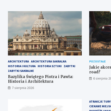
ARCHITEKTURA
ARCHITEKTURA SAKRALNA
POZOSTAŁE
HISTORIA I KULTURA
HISTORIA SZTUKI
ZABYTKI
Jakie akces
ZABYTKI SAKRALNE
road?
Bazylika Świętego Piotra i Pawła:
6 sierpnia 2
Historia i Architektura
7 sierpnia 2026
ATRAKCJE TURY
CIEKAWE MIEJS
PODRÓŻE I WAK