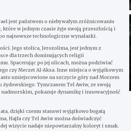
Izrael jest państwem o niebywałym zróżnicowaniu
 które w jednym czasie żyje swoją przeszłością i
 po najnowsze technologiczne wynalazki.
ści. Jego stolica, Jerozolima, jest jednym z
jsce dla trzech dominujących religii
amu. Spacerując po jej ulicach, można podziwiać
ętego czy Meczet Al-Aksa. Inne miejsca o wyjątkowym
iasto umiejscowione na szczycie góry nad Morzem
u żydowskiego. Tymczasem Tel Awiw, ze swoją
m nadmorskim, pokazuje dynamikę i innowacyjność
iata, dzięki czemu stanowi wyjątkowo bogatą
ima, Hajfa czy Tel Awiw można doświadczyć
żdej wizycie nadaje niepowtarzalny koloryt i smak.