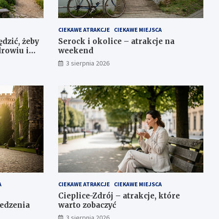
CIEKAWE ATRAKCJE
CIEKAWE MIEJSCA
ędzić, żeby
Serock i okolice – atrakcje na
drowiu i
weekend
3 sierpnia 2026
A
CIEKAWE ATRAKCJE
CIEKAWE MIEJSCA
Cieplice-Zdrój – atrakcje, które
iedzenia
warto zobaczyć
3 sierpnia 2026