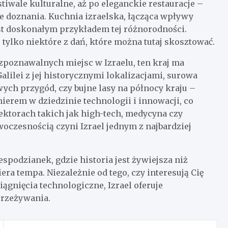
tiwale kulturalne, aż po eleganckie restauracje –
e doznania. Kuchnia izraelska, łącząca wpływy
est doskonałym przykładem tej różnorodności.
 tylko niektóre z dań, które można tutaj skosztować.
zpoznawalnych miejsc w Izraelu, ten kraj ma
lilei z jej historycznymi lokalizacjami, surowa
ych przygód, czy bujne lasy na północy kraju –
ionierem w dziedzinie technologii i innowacji, co
ktorach takich jak high-tech, medycyna czy
woczesnością czyni Izrael jednym z najbardziej
espodzianek, gdzie historia jest żywiejsza niż
era tempa. Niezależnie od tego, czy interesują Cię
ągnięcia technologiczne, Izrael oferuje
przeżywania.