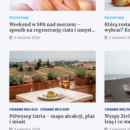
POZOSTAŁE
POZOSTAŁE
Weekend w SPA nad morzem –
Którą rest
sposób na regenerację ciała i umysłu
wybrać? Kr
w wyjątkowym otoczeniu
sprawdzić 
3 sierpnia 2026
3 sierpnia 2
CIEKAWE MIEJSCA
CIEKAWE REGIONY
CIEKAWE MIEJS
Półwysep Istria – mapa atrakcji, plaż
Wyspy Ziel
i miast
leżą i co w
3 sierpnia 2026
3 sierpnia 2