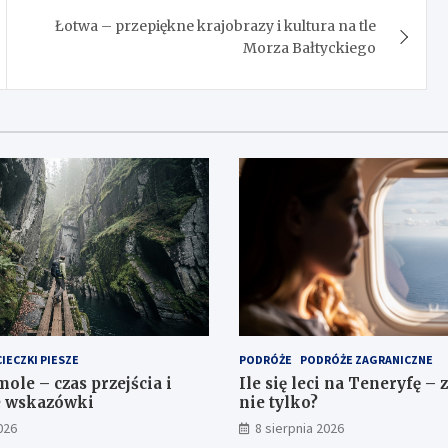
Łotwa – przepiękne krajobrazy i kultura na tle
Morza Bałtyckiego
IECZKI PIESZE
PODRÓŻE
PODRÓŻE ZAGRANICZNE
le – czas przejścia i
Ile się leci na Teneryfę – z
e wskazówki
nie tylko?
026
8 sierpnia 2026