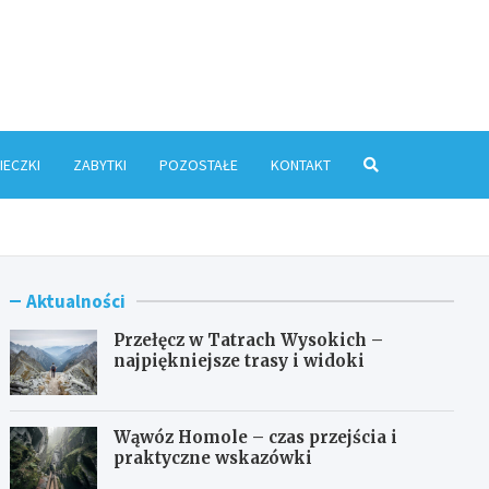
ris.pl
IECZKI
ZABYTKI
POZOSTAŁE
KONTAKT
Aktualności
Przełęcz w Tatrach Wysokich –
najpiękniejsze trasy i widoki
Wąwóz Homole – czas przejścia i
praktyczne wskazówki