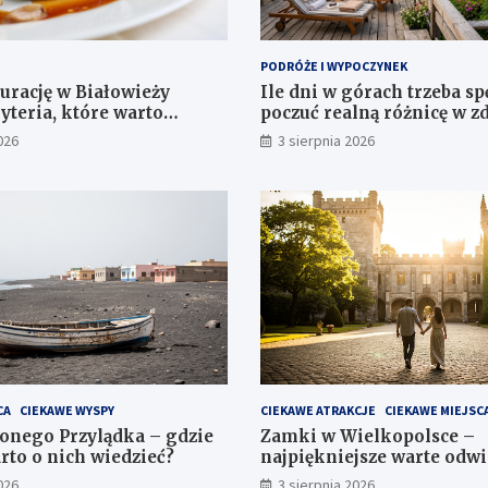
PODRÓŻE I WYPOCZYNEK
aurację w Białowieży
Ile dni w górach trzeba sp
yteria, które warto
poczuć realną różnicę w z
przed rezerwacją
samopoczuciu?
026
3 sierpnia 2026
CA
CIEKAWE WYSPY
CIEKAWE ATRAKCJE
CIEKAWE MIEJSC
onego Przylądka – gdzie
Zamki w Wielkopolsce –
arto o nich wiedzieć?
najpiękniejsze warte odw
026
3 sierpnia 2026