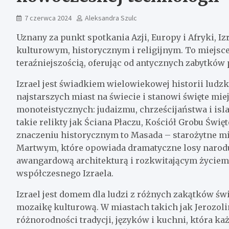
7 czerwca 2024
Aleksandra Szulc
Uznany za punkt spotkania Azji, Europy i Afryki, 
kulturowym, historycznym i religijnym. To miejsce,
teraźniejszością, oferując od antycznych zabytków
Izrael jest świadkiem wielowiekowej historii ludzko
najstarszych miast na świecie i stanowi święte mie
monoteistycznych: judaizmu, chrześcijaństwa i isl
takie relikty jak Ściana Płaczu, Kościół Grobu Świ
znaczeniu historycznym to Masada – starożytne m
Martwym, które opowiada dramatyczne losy narod
awangardową architekturą i rozkwitającym życie
współczesnego Izraela.
Izrael jest domem dla ludzi z różnych zakątków św
mozaikę kulturową. W miastach takich jak Jerozol
różnorodności tradycji, języków i kuchni, która ka