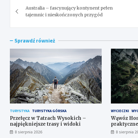
Nawigacja
Australia – fascynujący kontynent pełen
wpisu
tajemnic i nieskończonych przygód
Sprawdź również
TURYSTYKA
TURYSTYKA GÓRSKA
WYCIECZKI
WYC
Przełęcz w Tatrach Wysokich –
Wąwóz Homo
najpiękniejsze trasy i widoki
praktyczn
8 sierpnia 2026
8 sierpnia 2