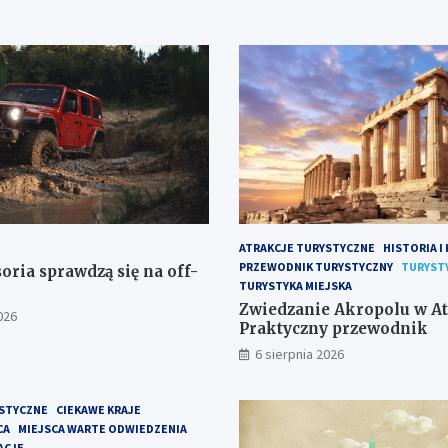
ATRAKCJE TURYSTYCZNE
HISTORIA I
PRZEWODNIK TURYSTYCZNY
TURYST
oria sprawdzą się na off-
TURYSTYKA MIEJSKA
Zwiedzanie Akropolu w At
026
Praktyczny przewodnik
6 sierpnia 2026
STYCZNE
CIEKAWE KRAJE
CA
MIEJSCA WARTE ODWIEDZENIA
ACJE