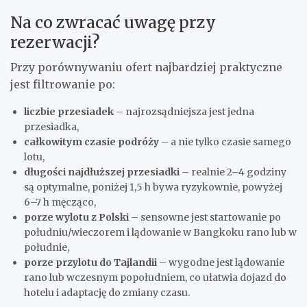
Na co zwracać uwagę przy
rezerwacji?
Przy porównywaniu ofert najbardziej praktyczne
jest filtrowanie po:
liczbie przesiadek
– najrozsądniejsza jest jedna
przesiadka,
całkowitym czasie podróży
– a nie tylko czasie samego
lotu,
długości najdłuższej przesiadki
– realnie 2–4 godziny
są optymalne, poniżej 1,5 h bywa ryzykownie, powyżej
6–7 h męcząco,
porze wylotu z Polski
– sensowne jest startowanie po
południu/wieczorem i lądowanie w Bangkoku rano lub w
południe,
porze przylotu do Tajlandii
– wygodne jest lądowanie
rano lub wczesnym popołudniem, co ułatwia dojazd do
hotelu i adaptację do zmiany czasu.