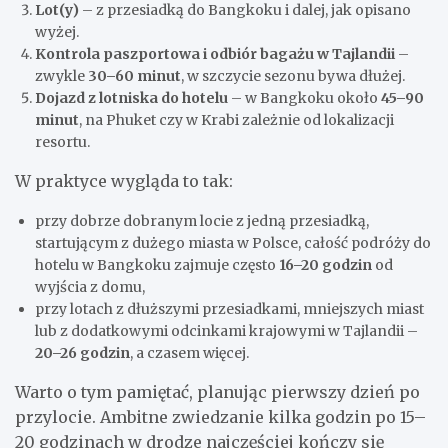
Lot(y)
– z przesiadką do Bangkoku i dalej, jak opisano
wyżej.
Kontrola paszportowa i odbiór bagażu w Tajlandii
–
zwykle
30–60 minut
, w szczycie sezonu bywa dłużej.
Dojazd z lotniska do hotelu
– w Bangkoku około
45–90
minut
, na Phuket czy w Krabi zależnie od lokalizacji
resortu.
W praktyce wygląda to tak:
przy dobrze dobranym locie z jedną przesiadką,
startującym z dużego miasta w Polsce, całość podróży do
hotelu w Bangkoku zajmuje często
16–20 godzin
od
wyjścia z domu,
przy lotach z dłuższymi przesiadkami, mniejszych miast
lub z dodatkowymi odcinkami krajowymi w Tajlandii –
20–26 godzin
, a czasem więcej.
Warto o tym pamiętać, planując pierwszy dzień po
przylocie. Ambitne zwiedzanie kilka godzin po 15–
20 godzinach w drodze najczęściej kończy się