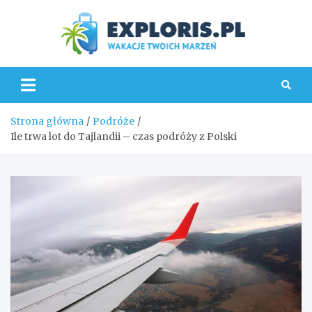
Skip
to
content
Explo
Strona główna
Podróże
Ile trwa lot do Tajlandii – czas podróży z Polski