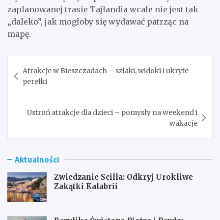
zaplanowanej trasie Tajlandia wcale nie jest tak
„daleko”, jak mogłoby się wydawać patrząc na
mapę.
Nawigacja
Atrakcje w Bieszczadach – szlaki, widoki i ukryte
wpisu
perełki
Ustroń atrakcje dla dzieci – pomysły na weekend i
wakacje
Aktualności
Zwiedzanie Scilla: Odkryj Urokliwe
Zakątki Kalabrii