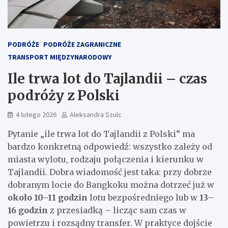
PODRÓŻE
PODRÓŻE ZAGRANICZNE
TRANSPORT MIĘDZYNARODOWY
Ile trwa lot do Tajlandii – czas
podróży z Polski
4 lutego 2026
Aleksandra Szulc
Pytanie „ile trwa lot do Tajlandii z Polski” ma
bardzo konkretną odpowiedź: wszystko zależy od
miasta wylotu, rodzaju połączenia i kierunku w
Tajlandii. Dobra wiadomość jest taka: przy dobrze
dobranym locie do Bangkoku można dotrzeć już w
około 10–11 godzin
lotu bezpośredniego lub w
13–
16 godzin
z przesiadką – licząc sam czas w
powietrzu i rozsądny transfer. W praktyce dojście