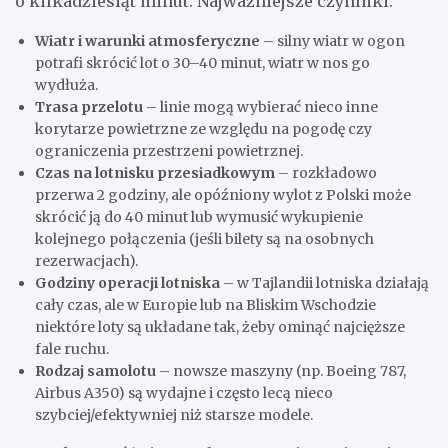
o kilkadziesiąt minut. Najważniejsze czynniki:
Wiatr i warunki atmosferyczne
– silny wiatr w ogon
potrafi skrócić lot o 30–40 minut, wiatr w nos go
wydłuża.
Trasa przelotu
– linie mogą wybierać nieco inne
korytarze powietrzne ze względu na pogodę czy
ograniczenia przestrzeni powietrznej.
Czas na lotnisku przesiadkowym
– rozkładowo
przerwa 2 godziny, ale opóźniony wylot z Polski może
skrócić ją do 40 minut lub wymusić wykupienie
kolejnego połączenia (jeśli bilety są na osobnych
rezerwacjach).
Godziny operacji lotniska
– w Tajlandii lotniska działają
cały czas, ale w Europie lub na Bliskim Wschodzie
niektóre loty są układane tak, żeby ominąć najcięższe
fale ruchu.
Rodzaj samolotu
– nowsze maszyny (np. Boeing 787,
Airbus A350) są wydajne i często lecą nieco
szybciej/efektywniej niż starsze modele.