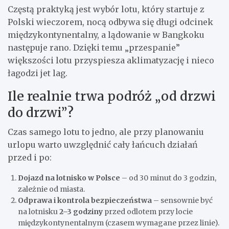
Częstą praktyką jest wybór lotu, który startuje z
Polski wieczorem, nocą odbywa się długi odcinek
międzykontynentalny, a lądowanie w Bangkoku
następuje rano. Dzięki temu „przespanie”
większości lotu przyspiesza aklimatyzację i nieco
łagodzi jet lag.
Ile realnie trwa podróż „od drzwi
do drzwi”?
Czas samego lotu to jedno, ale przy planowaniu
urlopu warto uwzględnić cały łańcuch działań
przed i po:
Dojazd na lotnisko w Polsce
– od 30 minut do 3 godzin,
zależnie od miasta.
Odprawa i kontrola bezpieczeństwa
– sensownie być
na lotnisku
2–3 godziny
przed odlotem przy locie
międzykontynentalnym (czasem wymagane przez linie).