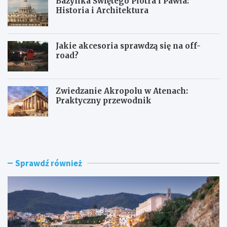
Bazylika Świętego Piotra i Pawła:
Historia i Architektura
Jakie akcesoria sprawdzą się na off-
road?
Zwiedzanie Akropolu w Atenach:
Praktyczny przewodnik
Z
B
w
a
i
z
e
y
d
l
Sprawdź również
z
i
a
k
n
a
i
Ś
e
w
S
i
c
ę