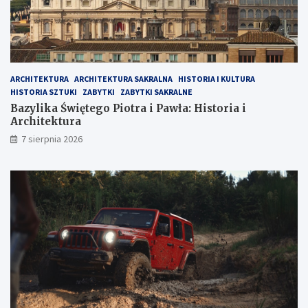
k
a
i
i
K
A
a
r
l
c
a
h
ARCHITEKTURA
ARCHITEKTURA SAKRALNA
HISTORIA I KULTURA
b
i
HISTORIA SZTUKI
ZABYTKI
ZABYTKI SAKRALNE
r
t
Bazylika Świętego Piotra i Pawła: Historia i
i
e
Architektura
i
k
7 sierpnia 2026
t
u
r
a