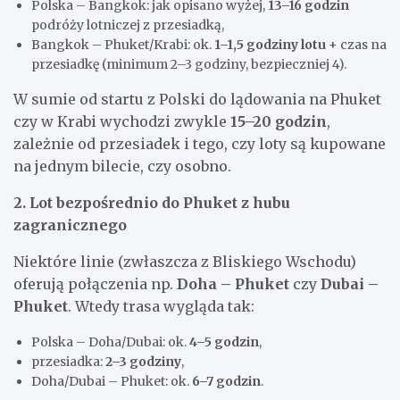
Polska – Bangkok: jak opisano wyżej,
13–16 godzin
podróży lotniczej z przesiadką,
Bangkok – Phuket/Krabi: ok.
1–1,5 godziny lotu
+ czas na
przesiadkę (minimum 2–3 godziny, bezpieczniej 4).
W sumie od startu z Polski do lądowania na Phuket
czy w Krabi wychodzi zwykle
15–20 godzin
,
zależnie od przesiadek i tego, czy loty są kupowane
na jednym bilecie, czy osobno.
2. Lot bezpośrednio do Phuket z hubu
zagranicznego
Niektóre linie (zwłaszcza z Bliskiego Wschodu)
oferują połączenia np.
Doha – Phuket
czy
Dubai –
Phuket
. Wtedy trasa wygląda tak:
Polska – Doha/Dubai: ok.
4–5 godzin
,
przesiadka:
2–3 godziny
,
Doha/Dubai – Phuket: ok.
6–7 godzin
.