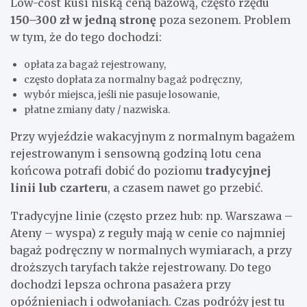
Low-cost kusi niską ceną bazową, często rzędu
150–300 zł w jedną stronę
poza sezonem. Problem
w tym, że do tego dochodzi:
opłata za bagaż rejestrowany,
często dopłata za normalny bagaż podręczny,
wybór miejsca, jeśli nie pasuje losowanie,
płatne zmiany daty / nazwiska.
Przy wyjeździe wakacyjnym z normalnym bagażem
rejestrowanym i sensowną godziną lotu cena
końcowa potrafi dobić do poziomu
tradycyjnej
linii lub czarteru
, a czasem nawet go przebić.
Tradycyjne linie (często przez hub: np. Warszawa –
Ateny – wyspa) z reguły mają w cenie co najmniej
bagaż podręczny w normalnych wymiarach, a przy
droższych taryfach także rejestrowany. Do tego
dochodzi lepsza ochrona pasażera przy
opóźnieniach i odwołaniach. Czas podróży jest tu