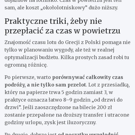
sam, ale koszt „okołolotniskowy” dużo niższy.
Praktyczne triki, żeby nie
przepłacić za czas w powietrzu
Znajomość czasu lotu do Grecji z Polski pomaga nie
tylko w planowaniu wygody, ale też w realnej
optymalizacji budżetu. Kilka prostych zasad robi tu
ogromną różnicę.
Po pierwsze, warto
porównywać całkowity czas
podróży, a nie tylko sam przelot
. Lot z przesiadką,
który na papierze trwa 5 godzin zamiast 3, w
praktyce oznacza łatwo 8–9 godzin „od drzwi do
drzwi”. Jeśli zaoszczędzone na bilecie 200 zł
zostanie przepalone na droższy transfer i utracone
godziny urlopu, zysk jest iluzoryczny.
Po drugie, dobrze jest
od początku uwzględnić