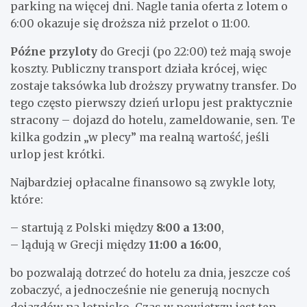
parking na więcej dni. Nagle tania oferta z lotem o
6:00 okazuje się droższa niż przelot o 11:00.
Późne przyloty
do Grecji (po 22:00) też mają swoje
koszty. Publiczny transport działa krócej, więc
zostaje taksówka lub droższy prywatny transfer. Do
tego często pierwszy dzień urlopu jest praktycznie
stracony – dojazd do hotelu, zameldowanie, sen. Te
kilka godzin „w plecy” ma realną wartość, jeśli
urlop jest krótki.
Najbardziej opłacalne finansowo są zwykle loty,
które:
– startują z Polski między
8:00 a 13:00
,
– lądują w Grecji między
11:00 a 16:00
,
bo pozwalają dotrzeć do hotelu za dnia, jeszcze coś
zobaczyć, a jednocześnie nie generują nocnych
dojazdów na lotnisko. Czas w powietrzu jest ten