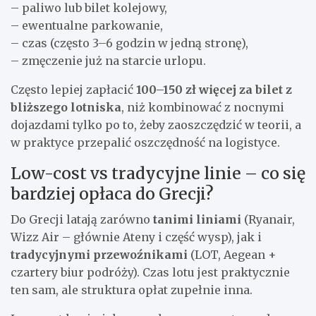
– paliwo lub bilet kolejowy,
– ewentualne parkowanie,
– czas (często 3–6 godzin w jedną stronę),
– zmęczenie już na starcie urlopu.
Często lepiej zapłacić
100–150 zł więcej za bilet z
bliższego lotniska
, niż kombinować z nocnymi
dojazdami tylko po to, żeby zaoszczędzić w teorii, a
w praktyce przepalić oszczędność na logistyce.
Low-cost vs tradycyjne linie – co się
bardziej opłaca do Grecji?
Do Grecji latają zarówno
tanimi liniami
(Ryanair,
Wizz Air – głównie Ateny i część wysp), jak i
tradycyjnymi przewoźnikami
(LOT, Aegean +
czartery biur podróży). Czas lotu jest praktycznie
ten sam, ale struktura opłat zupełnie inna.