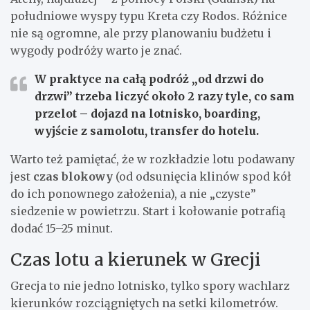
południowe wyspy typu Kreta czy Rodos. Różnice
nie są ogromne, ale przy planowaniu budżetu i
wygody podróży warto je znać.
W praktyce na całą podróż „od drzwi do
drzwi” trzeba liczyć około 2 razy tyle, co sam
przelot
– dojazd na lotnisko, boarding,
wyjście z samolotu, transfer do hotelu.
Warto też pamiętać, że w rozkładzie lotu podawany
jest
czas blokowy
(od odsunięcia klinów spod kół
do ich ponownego założenia), a nie „czyste”
siedzenie w powietrzu. Start i kołowanie potrafią
dodać 15–25 minut.
Czas lotu a kierunek w Grecji
Grecja to nie jedno lotnisko, tylko spory wachlarz
kierunków rozciągniętych na setki kilometrów.