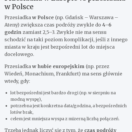
w Polsce
Przesiadka
w Polsce
(np. Gdańsk – Warszawa –
Ateny) zwiększa czas podróży zwykle do
4–6
godzin
zamiast 2,5–3. Zwykle nie ma sensu
schodzić na taki poziom komplikacji, jeśli z innego
miasta w kraju jest bezpośredni lot do miejsca
docelowego.
Przesiadka
w hubie europejskim
(np. przez
Wiedeń, Monachium, Frankfurt) ma sens głównie
wtedy, gdy:
lot bezpośredni jest bardzo drogi (np. w sierpniu na
modną wyspę),
potrzebna jest konkretna data/godzina, a bezpośrednich
lotów brak,
celem jest mniejsza wyspa z mizerną liczbą połączeń.
Trzeba jednak liczyć się z tym, że
czas podróży