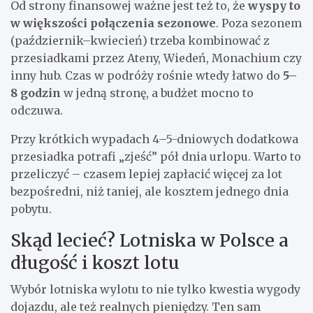
Od strony finansowej ważne jest też to, że
wyspy to
w większości połączenia sezonowe
. Poza sezonem
(październik–kwiecień) trzeba kombinować z
przesiadkami przez Ateny, Wiedeń, Monachium czy
inny hub. Czas w podróży rośnie wtedy łatwo do
5–
8 godzin
w jedną stronę, a budżet mocno to
odczuwa.
Przy krótkich wypadach 4–5-dniowych dodatkowa
przesiadka potrafi „zjeść” pół dnia urlopu. Warto to
przeliczyć – czasem lepiej zapłacić więcej za lot
bezpośredni, niż taniej, ale kosztem jednego dnia
pobytu.
Skąd lecieć? Lotniska w Polsce a
długość i koszt lotu
Wybór lotniska wylotu to nie tylko kwestia wygody
dojazdu, ale też realnych pieniędzy. Ten sam