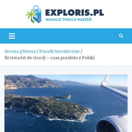
Skip
to
content
Explo
Strona główna
Porady turystyczne
Ile trwa lot do Grecji – czas przelotu z Polski