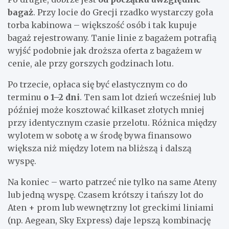
bagaż
. Przy locie do Grecji rzadko wystarczy goła
torba kabinowa – większość osób i tak kupuje
bagaż rejestrowany. Tanie linie z bagażem potrafią
wyjść podobnie jak droższa oferta z bagażem w
cenie, ale przy gorszych godzinach lotu.
Po trzecie, opłaca się być elastycznym co do
terminu
o 1–2 dni
. Ten sam lot dzień wcześniej lub
później może kosztować kilkaset złotych mniej
przy identycznym czasie przelotu. Różnica między
wylotem w sobotę a w środę bywa finansowo
większa niż między lotem na bliższą i dalszą
wyspę.
Na koniec – warto patrzeć nie tylko na same Ateny
lub jedną wyspę. Czasem krótszy i tańszy lot do
Aten + prom lub wewnętrzny lot greckimi liniami
(np. Aegean, Sky Express) daje lepszą kombinację