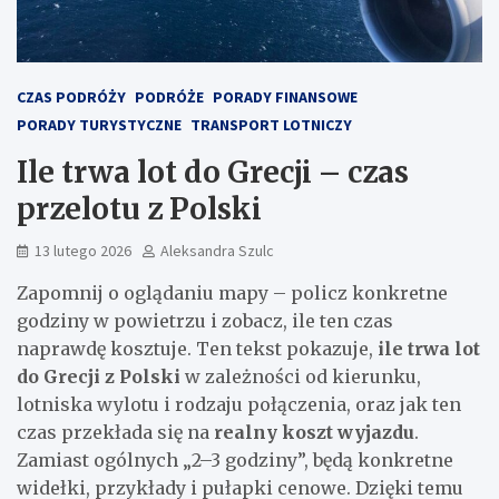
CZAS PODRÓŻY
PODRÓŻE
PORADY FINANSOWE
PORADY TURYSTYCZNE
TRANSPORT LOTNICZY
Ile trwa lot do Grecji – czas
przelotu z Polski
13 lutego 2026
Aleksandra Szulc
Zapomnij o oglądaniu mapy – policz konkretne
godziny w powietrzu i zobacz, ile ten czas
naprawdę kosztuje. Ten tekst pokazuje,
ile trwa lot
do Grecji z Polski
w zależności od kierunku,
lotniska wylotu i rodzaju połączenia, oraz jak ten
czas przekłada się na
realny koszt wyjazdu
.
Zamiast ogólnych „2–3 godziny”, będą konkretne
widełki, przykłady i pułapki cenowe. Dzięki temu