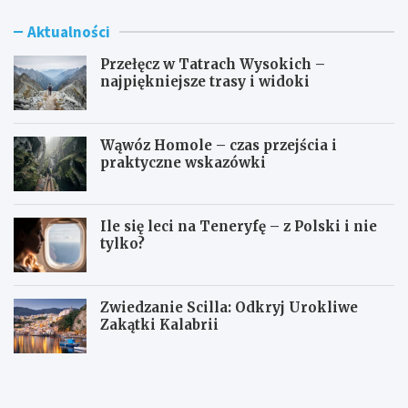
Aktualności
Przełęcz w Tatrach Wysokich –
najpiękniejsze trasy i widoki
Wąwóz Homole – czas przejścia i
praktyczne wskazówki
Ile się leci na Teneryfę – z Polski i nie
tylko?
Zwiedzanie Scilla: Odkryj Urokliwe
Zakątki Kalabrii
P
W
r
ą
z
w
e
ó