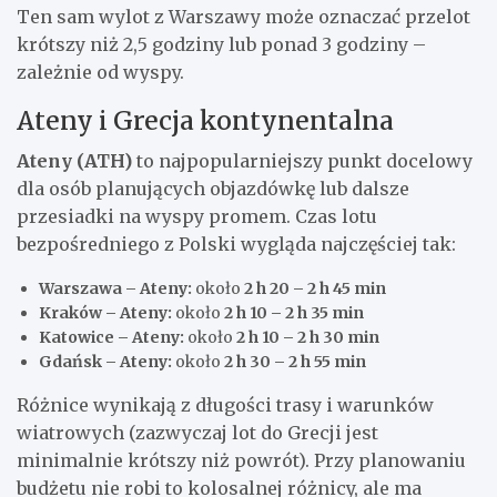
Ten sam wylot z Warszawy może oznaczać przelot
krótszy niż 2,5 godziny lub ponad 3 godziny –
zależnie od wyspy.
Ateny i Grecja kontynentalna
Ateny (ATH)
to najpopularniejszy punkt docelowy
dla osób planujących objazdówkę lub dalsze
przesiadki na wyspy promem. Czas lotu
bezpośredniego z Polski wygląda najczęściej tak:
Warszawa – Ateny:
około
2 h 20 – 2 h 45 min
Kraków – Ateny:
około
2 h 10 – 2 h 35 min
Katowice – Ateny:
około
2 h 10 – 2 h 30 min
Gdańsk – Ateny:
około
2 h 30 – 2 h 55 min
Różnice wynikają z długości trasy i warunków
wiatrowych (zazwyczaj lot do Grecji jest
minimalnie krótszy niż powrót). Przy planowaniu
budżetu nie robi to kolosalnej różnicy, ale ma