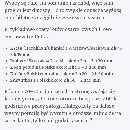
Wyspy są dalej na południe i zachód, więc sam
przelot jest dłuższy – a to zwykle oznacza wyższą
cenę biletu, szczególnie w szczycie sezonu.
Przykładowe czasy lotów czarterowych i low-
costowych z Polski:
Kreta (Heraklion/Chania)
z Warszawy/Krakowa:
2 h 45 –
3 h 15 min
Rodos
z Warszawy/Katowic: około
3 h – 3 h 20 min
Kos
z południa Polski: około
2 h 50 – 3 h 10 min
Korfu
z Polski centralnej: około
2 h 20 – 2 h 50 min
Zakynthos
z Polski: około
2 h 30 – 2 h 55 min
Różnice 20–30 minut w jedną stronę wydają się
kosmetyczne, ale linie lotnicze liczą każdy blok
godzinowy pracy załogi. Dlatego loty na dalsze
wyspy potrafią być wyraźnie droższe, mimo że na
zegarku to „tylko pół godziny więcej”.