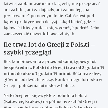
łatwiej zaplanować urlop tak, żeby nie przepłacać
ani za bilet, ani za dojazdy, ani za nocleg „na
przetrwanie” po nocnym locie. Całość jest pod
kątem praktycznych decyzji: skąd lecieć, gdzie
lądować i kiedy opłaca się wydłużyć podróż, żeby
zaoszczędzić nawet kilkaset złotych.
Ile trwa lot do Grecji z Polski –
szybki przegląd
Bez kombinowania z przesiadkami,
typowy lot
bezpośredni z Polski do Grecji trwa od 2 godzin 15
minut do około 3 godzin 15 minut
. Różnica zależy
głównie od dwóch rzeczy: konkretnego lotniska w
Grecji i położenia lotniska w Polsce.
Najkrócej leci się zwykle z południa Polski
(Katowice, Kraków) na północny zachód Grecji i
Ateny, najdłużej – z północy Polski (Gdańsk) na