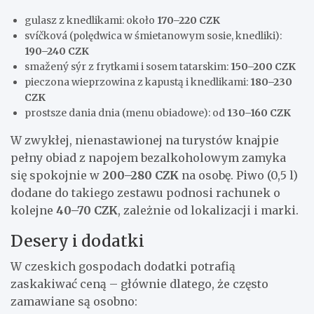
gulasz z knedlikami: około
170–220 CZK
svíčková (polędwica w śmietanowym sosie, knedliki):
190–240 CZK
smažený sýr z frytkami i sosem tatarskim:
150–200 CZK
pieczona wieprzowina z kapustą i knedlikami:
180–230
CZK
prostsze dania dnia (menu obiadowe): od
130–160 CZK
W zwykłej, nienastawionej na turystów knajpie
pełny obiad z napojem bezalkoholowym zamyka
się spokojnie w
200–280 CZK
na osobę. Piwo (0,5 l)
dodane do takiego zestawu podnosi rachunek o
kolejne
40–70 CZK
, zależnie od lokalizacji i marki.
Desery i dodatki
W czeskich gospodach dodatki potrafią
zaskakiwać ceną – głównie dlatego, że często
zamawiane są osobno: