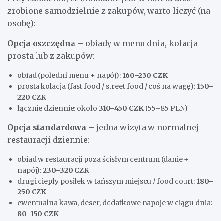
zrobione samodzielnie z zakupów, warto liczyć (na
osobę):
Opcja oszczędna
– obiady w menu dnia, kolacja
prosta lub z zakupów:
obiad (polední menu + napój):
160–230 CZK
prosta kolacja (fast food / street food / coś na wagę):
150–
220 CZK
łącznie dziennie: około
310–450 CZK
(55–85 PLN)
Opcja standardowa
– jedna wizyta w normalnej
restauracji dziennie:
obiad w restauracji poza ścisłym centrum (danie +
napój):
230–320 CZK
drugi ciepły posiłek w tańszym miejscu / food court:
180–
250 CZK
ewentualna kawa, deser, dodatkowe napoje w ciągu dnia:
80–150 CZK