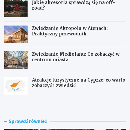
Jakie akcesoria sprawdzą się na off-
road?
Zwiedzanie Akropolu w Atenach:
Praktyczny przewodnik
Zwiedzanie Mediolanu: Co zobaczyć w
centrum miasta
Atrakcje turystyczne na Cyprze: co warto
zobaczyć i zwiedzić
J
Z
a
w
k
i
i
e
e
d
Sprawdź również
a
z
k
a