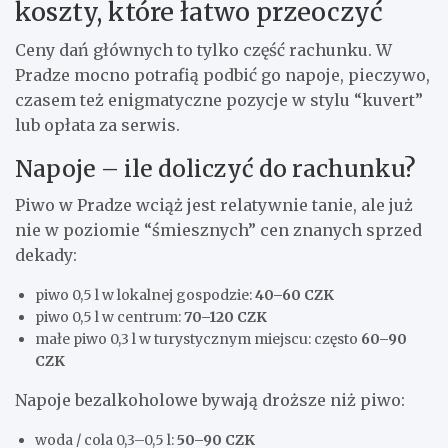
koszty, które łatwo przeoczyć
Ceny dań głównych to tylko część rachunku. W
Pradze mocno potrafią podbić go napoje, pieczywo,
czasem też enigmatyczne pozycje w stylu “kuvert”
lub opłata za serwis.
Napoje – ile doliczyć do rachunku?
Piwo w Pradze wciąż jest relatywnie tanie, ale już
nie w poziomie “śmiesznych” cen znanych sprzed
dekady:
piwo 0,5 l w lokalnej gospodzie:
40–60 CZK
piwo 0,5 l w centrum:
70–120 CZK
małe piwo 0,3 l w turystycznym miejscu: często
60–90
CZK
Napoje bezalkoholowe bywają droższe niż piwo:
woda / cola 0,3–0,5 l:
50–90 CZK