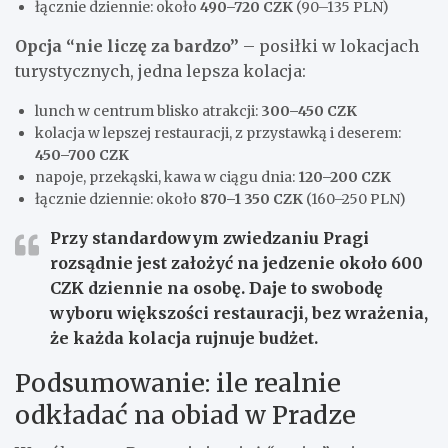
łącznie dziennie: około
490–720 CZK
(90–135 PLN)
Opcja “nie liczę za bardzo”
– posiłki w lokacjach
turystycznych, jedna lepsza kolacja:
lunch w centrum blisko atrakcji:
300–450 CZK
kolacja w lepszej restauracji, z przystawką i deserem:
450–700 CZK
napoje, przekąski, kawa w ciągu dnia:
120–200 CZK
łącznie dziennie: około
870–1 350 CZK
(160–250 PLN)
Przy standardowym zwiedzaniu Pragi
rozsądnie jest założyć na jedzenie
około 600
CZK dziennie na osobę
. Daje to swobodę
wyboru większości restauracji, bez wrażenia,
że każda kolacja rujnuje budżet.
Podsumowanie: ile realnie
odkładać na obiad w Pradze