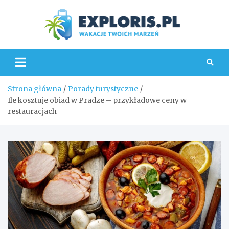
Skip
to
content
Explo
Strona główna
Porady turystyczne
Ile kosztuje obiad w Pradze – przykładowe ceny w
restauracjach