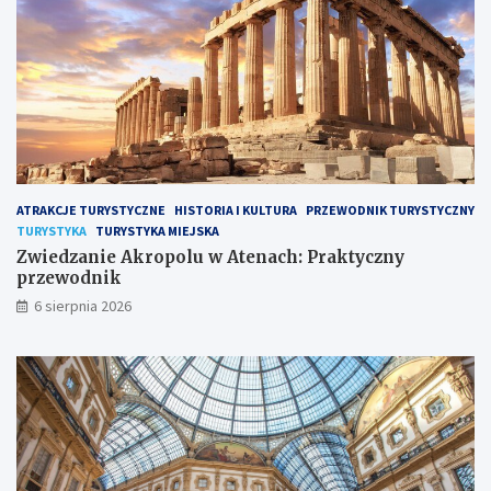
r
t
o
y
a
c
d
z
?
n
y
p
r
z
e
ATRAKCJE TURYSTYCZNE
HISTORIA I KULTURA
PRZEWODNIK TURYSTYCZNY
w
TURYSTYKA
TURYSTYKA MIEJSKA
o
Zwiedzanie Akropolu w Atenach: Praktyczny
d
przewodnik
n
6 sierpnia 2026
i
k