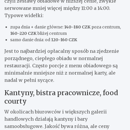
czyli zestawy obiadowe w niższej cenie, zwykle
serwowane mniej więcej między 11:00 a 14:00.
Typowe widełki:
zupa dnia + danie główne:
140–180 CZK
poza centrum,
160–220 CZK
bliżej centrum
samo danie dnia: od
120–160 CZK
Jest to najbardziej opłacalny sposób na zjedzenie
porządnego, ciepłego obiadu w normalnej
restauracji. Często porcje z menu obiadowego są
minimalnie mniejsze niż z normalnej karty, ale
nadal w pełni sycące.
Kantyny, bistra pracownicze, food
courty
W okolicach biurowców i większych galerii
handlowych działają kantyny i bary
samoobsługowe. Jakość bywa różna, ale ceny