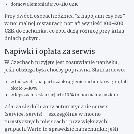
domowa lemoniada:
70–110 CZK
Przy dwóch osobach różnica “z napojami czy bez”
w normalnej restauracji potrafi wynieść
100–200
CZK
do rachunku, co robi dużą różnicę przy kilku
dniach pobytu.
Napiwki i opłata za serwis
W Czechach przyjęte jest zostawianie napiwku,
jeśli obsługa była choćby poprawna. Standardowo:
w tańszych knajpach: zaokrąglenie rachunku w górę lub
około
5–10%
w lepszych restauracjach:
10%
to normalny poziom
Zdarza się doliczony automatycznie serwis
(service, servis) – szczególnie w mocno
turystycznych miejscach i przy większych
grupach. Warto to sprawdzić na rachunku; jeśli