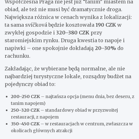
Współczesna Praga nie jest już “tanim” miastem na
obiad, ale też nie musi być dramatycznie droga.
Największa różnica w cenach wynika z lokalizacji:
ta sama svíčková będzie kosztowała
190 CZK
w
zwykłej gospodzie i
320–380 CZK
przy
staromiejskim rynku. Druga kwestia to napoje i
napiwki – one spokojnie dokładają
20–30%
do
rachunku.
Zakładając, że wybierane będą normalne, ale nie
najbardziej turystyczne lokale, rozsądny budżet na
pojedynczy obiad to:
200–250 CZK
– najtańsza opcja (menu dnia, bez deseru, z
tanim napojem)
250–320 CZK
– standardowy obiad w przyzwoitej
restauracji, z napojem
350–450 CZK
– w restauracjach w centrum, zwłaszcza w
okolicach głównych atrakcji