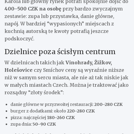
Karola lub główny rynek potrafi spokojnie dojść do
400–500 CZK na osobę
przy bardzo zwyczajnym
zestawie: zupa lub przystawka, danie główne,
napój. W bardziej “wypasionych” miejscach z
kuchnią autorską te kwoty potrafią jeszcze
podskoczyć.
Dzielnice poza ścisłym centrum
W dzielnicach takich jak
Vinohrady, Žižkov,
Holešovice
czy Smíchov ceny są wyraźnie niższe
niż w samym sercu miasta, ale nie aż tak niskie jak
w małych miastach Czech. Można je traktować jako
rozsądny “złoty środek”:
danie główne w przyzwoitej restauracji:
200–280 CZK
burger z dodatkami: około
220–280 CZK
pizza: najczęściej
180–260 CZK
zupa dnia:
50–90 CZK