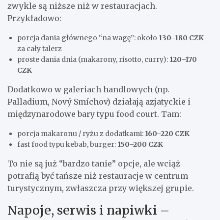
zwykle są niższe niż w restauracjach.
Przykładowo:
porcja dania głównego “na wagę”: około
130–180 CZK
za cały talerz
proste dania dnia (makarony, risotto, curry):
120–170
CZK
Dodatkowo w galeriach handlowych (np.
Palladium, Nový Smíchov) działają azjatyckie i
międzynarodowe bary typu food court. Tam:
porcja makaronu / ryżu z dodatkami:
160–220 CZK
fast food typu kebab, burger:
150–200 CZK
To nie są już “bardzo tanie” opcje, ale wciąż
potrafią być tańsze niż restauracje w centrum
turystycznym, zwłaszcza przy większej grupie.
Napoje, serwis i napiwki –