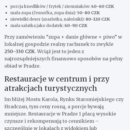
porcja knedlików / frytek / ziemniaków:
40–60 CZK
mała zupa (česnečka, zupa dnia):
50–80 CZK
niewielki deser (szarlotka, naleśniki):
80–120 CZK
mała sałatka jako dodatek:
60–90 CZK
Przy zamówieniu “zupa + danie główne + piwo” w
lokalnej gospodzie realny rachunek to zwykle
250–330 CZK
. Wciąż jest to jeden z
najrozsądniejszych finansowo sposobów na pełny
obiad w Pradze.
Restauracje w centrum i przy
atrakcjach turystycznych
Im bliżej Mostu Karola, Rynku Staromiejskiego czy
Hradczan, tym ceny rosną, a porcje bywają
mniejsze. Restauracje w Pradze 1 płacą wysokie
czynsze i rekompensują to cennikiem –
szczególnie w lokalach z widokiem lub