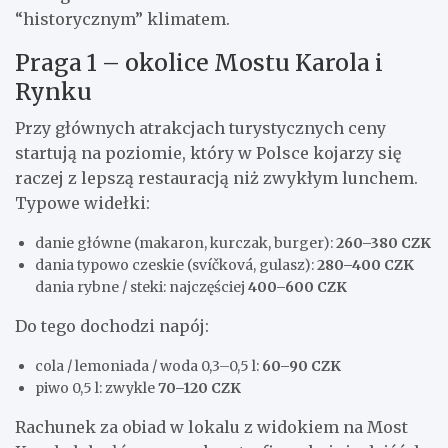
“historycznym” klimatem.
Praga 1 – okolice Mostu Karola i
Rynku
Przy głównych atrakcjach turystycznych ceny
startują na poziomie, który w Polsce kojarzy się
raczej z lepszą restauracją niż zwykłym lunchem.
Typowe widełki:
danie główne (makaron, kurczak, burger):
260–380 CZK
dania typowo czeskie (svíčková, gulasz):
280–400 CZK
dania rybne / steki: najczęściej
400–600 CZK
Do tego dochodzi napój:
cola / lemoniada / woda 0,3–0,5 l:
60–90 CZK
piwo 0,5 l: zwykle
70–120 CZK
Rachunek za obiad w lokalu z widokiem na Most