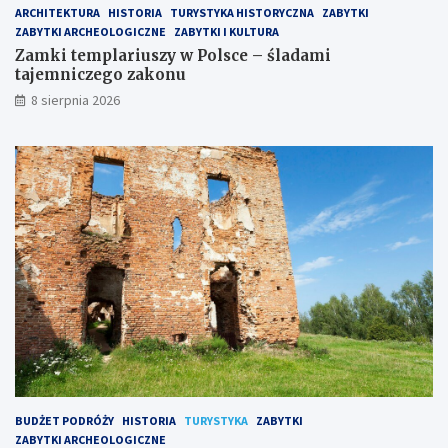
ARCHITEKTURA
HISTORIA
TURYSTYKA HISTORYCZNA
ZABYTKI
s
c
ZABYTKI ARCHEOLOGICZNE
ZABYTKI I KULTURA
c
y
e
–
Zamki templariuszy w Polsce – śladami
–
h
tajemniczego zakonu
ś
i
8 sierpnia 2026
l
s
a
t
d
o
a
r
m
i
i
a
t
i
a
z
j
w
e
i
m
e
n
d
i
z
c
a
z
n
e
i
g
e
BUDŻET PODRÓŻY
HISTORIA
TURYSTYKA
ZABYTKI
o
ZABYTKI ARCHEOLOGICZNE