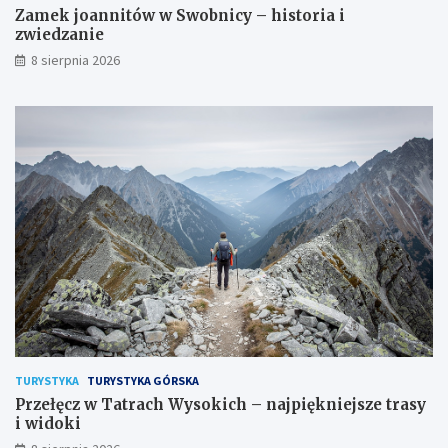
z
Zamek joannitów w Swobnicy – historia i
a
zwiedzanie
k
8 sierpnia 2026
o
n
u
TURYSTYKA
TURYSTYKA GÓRSKA
Przełęcz w Tatrach Wysokich – najpiękniejsze trasy
i widoki