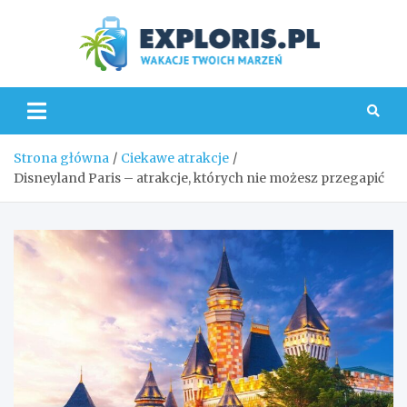
Skip
to
content
Explo
Strona główna
Ciekawe atrakcje
Disneyland Paris – atrakcje, których nie możesz przegapić