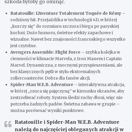
szkoda byłoby go ominąć.
Ratatouille: L’Aventure Totalement Toquée de Rémy
–
rodzinny hit. Przejażdżka w technologii 4D, w której
„kurczy się” do rozmiaru szczura i biega po paryskiej
kuchni. Dużo humoru, świetne efekty zapachowe i
wizualne. Nawet bez znajomości francuskiego wszystko
jest czytelne.
Avengers Assemble: Flight Force
– szybka kolejka w
ciemności w klimacie Marvela, z Iron Manem i Captain
Marvel. Dynamiczna, z mocnymi przyspieszeniami, ale
bez klasycznych pętli w stylu ekstremalnych
rollercoasterów. Dobra dla fanów akcji.
Spider-Man W.E.B. Adventure
– interaktywna atrakcja,
w której „rzuca się pajęczyną” w kierunku ekranów, aby
zestrzeliwać roboty. System śledzi ruchy dłoni, więc nie
potrzeba żadnych padów. Świetna zabawa w grupie –
można porównać wyniki punktowe.
Ratatouille i Spider-Man W.E.B. Adventure
należą do
najczęściej obleganych atrakcji
w