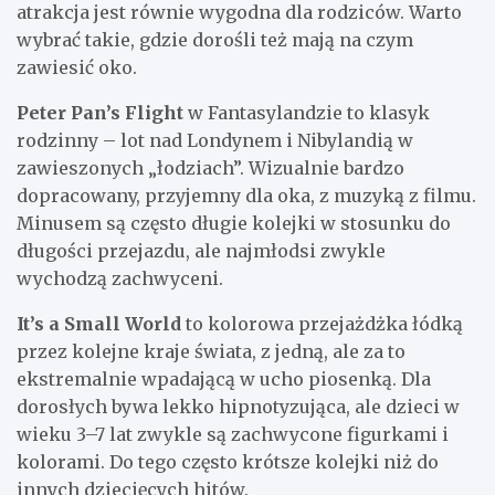
atrakcja jest równie wygodna dla rodziców. Warto
wybrać takie, gdzie dorośli też mają na czym
zawiesić oko.
Peter Pan’s Flight
w Fantasylandzie to klasyk
rodzinny – lot nad Londynem i Nibylandią w
zawieszonych „łodziach”. Wizualnie bardzo
dopracowany, przyjemny dla oka, z muzyką z filmu.
Minusem są często długie kolejki w stosunku do
długości przejazdu, ale najmłodsi zwykle
wychodzą zachwyceni.
It’s a Small World
to kolorowa przejażdżka łódką
przez kolejne kraje świata, z jedną, ale za to
ekstremalnie wpadającą w ucho piosenką. Dla
dorosłych bywa lekko hipnotyzująca, ale dzieci w
wieku 3–7 lat zwykle są zachwycone figurkami i
kolorami. Do tego często krótsze kolejki niż do
innych dziecięcych hitów.