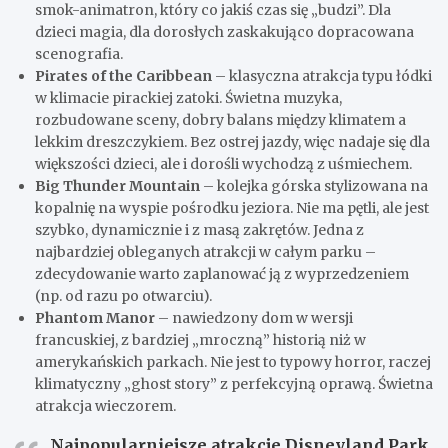
smok-animatron, który co jakiś czas się „budzi”. Dla
dzieci magia, dla dorosłych zaskakująco dopracowana
scenografia.
Pirates of the Caribbean
– klasyczna atrakcja typu łódki
w klimacie pirackiej zatoki. Świetna muzyka,
rozbudowane sceny, dobry balans między klimatem a
lekkim dreszczykiem. Bez ostrej jazdy, więc nadaje się dla
większości dzieci, ale i dorośli wychodzą z uśmiechem.
Big Thunder Mountain
– kolejka górska stylizowana na
kopalnię na wyspie pośrodku jeziora. Nie ma pętli, ale jest
szybko, dynamicznie i z masą zakrętów. Jedna z
najbardziej obleganych atrakcji w całym parku –
zdecydowanie warto zaplanować ją z wyprzedzeniem
(np. od razu po otwarciu).
Phantom Manor
– nawiedzony dom w wersji
francuskiej, z bardziej „mroczną” historią niż w
amerykańskich parkach. Nie jest to typowy horror, raczej
klimatyczny „ghost story” z perfekcyjną oprawą. Świetna
atrakcja wieczorem.
Najpopularniejsze atrakcje Disneyland Park