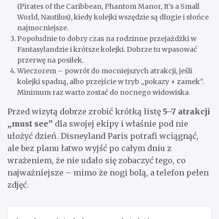
(Pirates of the Caribbean, Phantom Manor, It’s a Small
World, Nautilus), kiedy kolejki wszędzie są długie i słońce
najmocniejsze.
Popołudnie to dobry czas na rodzinne przejażdżki w
Fantasylandzie i krótsze kolejki. Dobrze tu wpasować
przerwę na posiłek.
Wieczorem – powrót do mocniejszych atrakcji, jeśli
kolejki spadną, albo przejście w tryb „pokazy + zamek”.
Minimum raz warto zostać do nocnego widowiska.
Przed wizytą dobrze zrobić krótką listę
5–7 atrakcji
„must see”
dla swojej ekipy i właśnie pod nie
ułożyć dzień. Disneyland Paris potrafi wciągnąć,
ale bez planu łatwo wyjść po całym dniu z
wrażeniem, że nie udało się zobaczyć tego, co
najważniejsze – mimo że nogi bolą, a telefon pełen
zdjęć.
Nawigacja