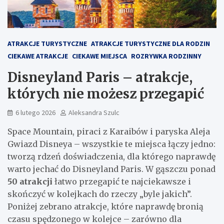
ATRAKCJE TURYSTYCZNE
ATRAKCJE TURYSTYCZNE DLA RODZIN
CIEKAWE ATRAKCJE
CIEKAWE MIEJSCA
ROZRYWKA RODZINNY
Disneyland Paris – atrakcje,
których nie możesz przegapić
6 lutego 2026
Aleksandra Szulc
Space Mountain, piraci z Karaibów i paryska Aleja
Gwiazd Disneya – wszystkie te miejsca łączy jedno:
tworzą rdzeń doświadczenia, dla którego naprawdę
warto jechać do Disneyland Paris. W gąszczu ponad
50 atrakcji
łatwo przegapić te najciekawsze i
skończyć w kolejkach do rzeczy „byle jakich”.
Poniżej zebrano atrakcje, które naprawdę bronią
czasu spędzonego w kolejce – zarówno dla