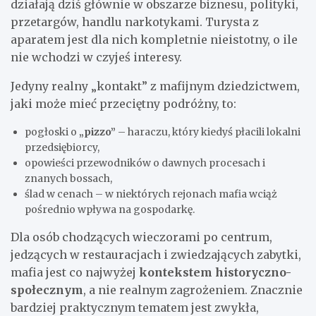
działają dziś głównie w obszarze biznesu, polityki,
przetargów, handlu narkotykami. Turysta z
aparatem jest dla nich kompletnie nieistotny, o ile
nie wchodzi w czyjeś interesy.
Jedyny realny „kontakt” z mafijnym dziedzictwem,
jaki może mieć przeciętny podróżny, to:
pogłoski o
„pizzo”
– haraczu, który kiedyś płacili lokalni
przedsiębiorcy,
opowieści przewodników o dawnych procesach i
znanych bossach,
ślad w cenach – w niektórych rejonach mafia wciąż
pośrednio wpływa na gospodarkę.
Dla osób chodzących wieczorami po centrum,
jedzących w restauracjach i zwiedzających zabytki,
mafia jest co najwyżej
kontekstem historyczno-
społecznym
, a nie realnym zagrożeniem. Znacznie
bardziej praktycznym tematem jest zwykła,