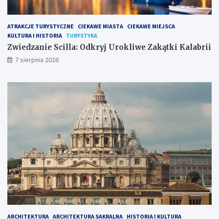
d
o
k
t
r
r
ATRAKCJE TURYSTYCZNE
CIEKAWE MIASTA
CIEKAWE MIEJSCA
y
a
KULTURA I HISTORIA
TURYSTYKA
j
i
U
P
Zwiedzanie Scilla: Odkryj Urokliwe Zakątki Kalabrii
r
a
7 sierpnia 2026
o
w
k
ł
l
a
i
:
w
H
e
i
Z
s
a
t
k
o
ą
r
t
i
k
a
i
i
K
A
a
r
l
c
a
h
ARCHITEKTURA
ARCHITEKTURA SAKRALNA
HISTORIA I KULTURA