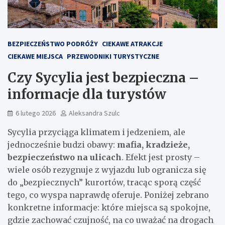
BEZPIECZEŃSTWO PODRÓŻY
CIEKAWE ATRAKCJE
CIEKAWE MIEJSCA
PRZEWODNIKI TURYSTYCZNE
Czy Sycylia jest bezpieczna –
informacje dla turystów
6 lutego 2026
Aleksandra Szulc
Sycylia przyciąga klimatem i jedzeniem, ale
jednocześnie budzi obawy:
mafia, kradzieże,
bezpieczeństwo na ulicach
. Efekt jest prosty –
wiele osób rezygnuje z wyjazdu lub ogranicza się
do „bezpiecznych” kurortów, tracąc sporą część
tego, co wyspa naprawdę oferuje. Poniżej zebrano
konkretne informacje: które miejsca są spokojne,
gdzie zachować czujność, na co uważać na drogach