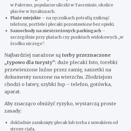
w Palermo, popularne uliczki w Taorminie, okolice
placów w Syrakuzach.
Plaże miejskie
– na ręcznikach potrafią zniknąć
telefony, portfele i plecaki pozostawione bez opieki.
Samochody na niestrzeżonych parkingach
–
szczególnie przy plażach czy punktach widokowych „w
środku niczego”.
Najbardziej narażone są
torby przeznaczone
„typowo dla turysty”
: duże plecaki foto, torebki
przewieszone luźno przez ramię, saszetki na
dokumenty noszone na wierzchu. Złodziejom
chodzi o łatwy, szybki łup – telefon, gotówka,
aparat.
Aby znacząco obniżyć ryzyko, wystarczą proste
zasady:
dokładnie zamknięty plecak lub torba z suwakiem od
strony ciała,