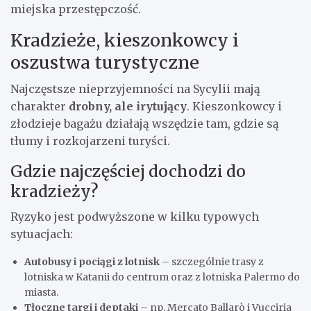
miejska przestępczość.
Kradzieże, kieszonkowcy i
oszustwa turystyczne
Najczęstsze nieprzyjemności na Sycylii mają
charakter
drobny, ale irytujący
. Kieszonkowcy i
złodzieje bagażu działają wszędzie tam, gdzie są
tłumy i rozkojarzeni turyści.
Gdzie najczęściej dochodzi do
kradzieży?
Ryzyko jest podwyższone w kilku typowych
sytuacjach:
Autobusy i pociągi z lotnisk
– szczególnie trasy z
lotniska w Katanii do centrum oraz z lotniska Palermo do
miasta.
Tłoczne targi i deptaki
– np. Mercato Ballarò i Vucciria