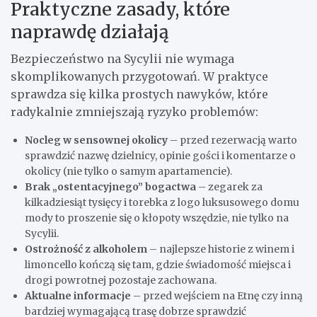
Praktyczne zasady, które
naprawdę działają
Bezpieczeństwo na Sycylii nie wymaga
skomplikowanych przygotowań. W praktyce
sprawdza się kilka prostych nawyków, które
radykalnie zmniejszają ryzyko problemów:
Nocleg w sensownej okolicy
– przed rezerwacją warto
sprawdzić nazwę dzielnicy, opinie gości i komentarze o
okolicy (nie tylko o samym apartamencie).
Brak „ostentacyjnego” bogactwa
– zegarek za
kilkadziesiąt tysięcy i torebka z logo luksusowego domu
mody to proszenie się o kłopoty wszędzie, nie tylko na
Sycylii.
Ostrożność z alkoholem
– najlepsze historie z winem i
limoncello kończą się tam, gdzie świadomość miejsca i
drogi powrotnej pozostaje zachowana.
Aktualne informacje
– przed wejściem na Etnę czy inną
bardziej wymagającą trasę dobrze sprawdzić