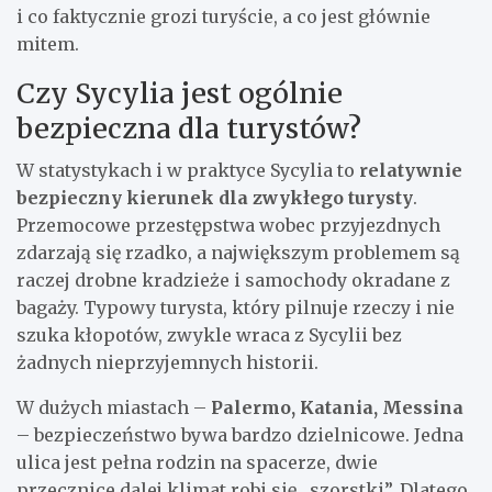
i co faktycznie grozi turyście, a co jest głównie
mitem.
Czy Sycylia jest ogólnie
bezpieczna dla turystów?
W statystykach i w praktyce Sycylia to
relatywnie
bezpieczny kierunek dla zwykłego turysty
.
Przemocowe przestępstwa wobec przyjezdnych
zdarzają się rzadko, a największym problemem są
raczej drobne kradzieże i samochody okradane z
bagaży. Typowy turysta, który pilnuje rzeczy i nie
szuka kłopotów, zwykle wraca z Sycylii bez
żadnych nieprzyjemnych historii.
W dużych miastach –
Palermo, Katania, Messina
– bezpieczeństwo bywa bardzo dzielnicowe. Jedna
ulica jest pełna rodzin na spacerze, dwie
przecznice dalej klimat robi się „szorstki”. Dlatego