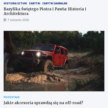
b
i
HISTORIA SZTUKI
ZABYTKI
ZABYTKI SAKRALNE
r
t
Bazylika Świętego Piotra i Pawła: Historia i
i
e
Architektura
i
k
7 sierpnia 2026
t
u
r
a
POZOSTAŁE
Jakie akcesoria sprawdzą się na off-road?