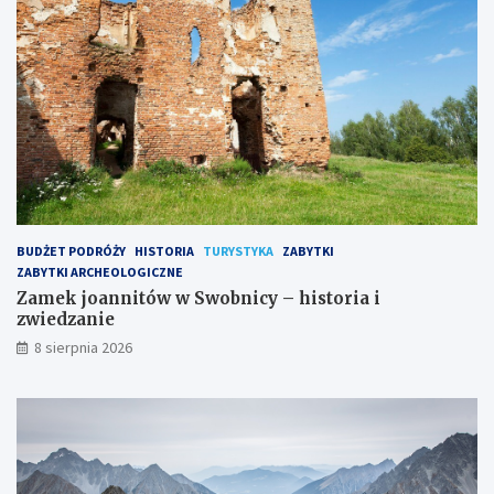
i
a
t
i
a
z
j
w
e
i
m
e
n
d
i
z
c
a
z
n
e
i
g
e
BUDŻET PODRÓŻY
HISTORIA
TURYSTYKA
ZABYTKI
o
ZABYTKI ARCHEOLOGICZNE
z
Zamek joannitów w Swobnicy – historia i
a
zwiedzanie
k
8 sierpnia 2026
o
n
u