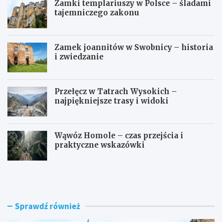
Zamki templariuszy w Polsce – śladami
tajemniczego zakonu
Zamek joannitów w Swobnicy – historia
i zwiedzanie
Przełęcz w Tatrach Wysokich –
najpiękniejsze trasy i widoki
Wąwóz Homole – czas przejścia i
praktyczne wskazówki
Z
Z
a
a
m
m
k
e
i
k
Sprawdź również
t
j
e
o