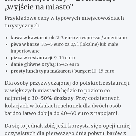
„wyjście na miasto”
Przykładowe ceny w typowych miejscowościach
turystycznych:
kawa w kawiarni
: ok.
2–3 euro
za espresso / americano
piwo w barze
: 3,5–5 euro za 0,5 l (lokalne) lub małe
importowane
pizza w restauracji
: 9–15 euro
danie główne z rybą
: 15–25 euro
prosty lunch typu makaron / burger
: 10–15 euro
Dla osoby przyzwyczajonej do polskich restauracji
w większych miastach będzie to poziom co
najmniej o
30–50% droższy
. Przy codziennych
kolacjach w lokalach rachunek dla dwóch osób
bardzo łatwo dobija do 40–60 euro z napojami.
Da się to jednak zbić, jeśli korzysta się z opcji mniej
oczywistych dla pierwszego dnia pobytu: barów z