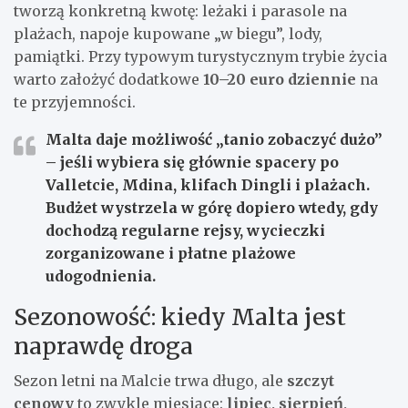
tworzą konkretną kwotę: leżaki i parasole na
plażach, napoje kupowane „w biegu”, lody,
pamiątki. Przy typowym turystycznym trybie życia
warto założyć dodatkowe
10–20 euro dziennie
na
te przyjemności.
Malta daje możliwość „tanio zobaczyć dużo”
– jeśli wybiera się głównie spacery po
Valletcie, Mdina, klifach Dingli i plażach.
Budżet wystrzela w górę dopiero wtedy, gdy
dochodzą
regularne rejsy, wycieczki
zorganizowane i płatne plażowe
udogodnienia
.
Sezonowość: kiedy Malta jest
naprawdę droga
Sezon letni na Malcie trwa długo, ale
szczyt
cenowy
to zwykle miesiące:
lipiec, sierpień,