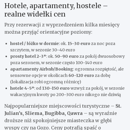
Hotele, apartamenty, hostele –
realne widełki cen
Przy rezerwacji z wyprzedzeniem kilka miesięcy
można przyjąć orientacyjne poziomy:
hostel / łóżko w dormie
: ok.
15–30 euro
za noc poza
szczytem, w sezonie 30–40 euro
prosty hotel 2–3*
: ok.
50–90 euro
za pokój dwuosobowy
poza sezonem, w sezonie często 100–140 euro
apartamenty Airbnb/Booking
: ogromna rozpiętość, ale
sensowne opcje w okolicach
60–120 euro
za dobę
(lokalizacja robi ogromną różnicę)
hotele 4–5*
: od
130–150 euro
wzwyż za pokój, w sezonie
wakacyjnym kwoty po 200–300 euro nikogo nie dziwią
Najpopularniejsze miejscowości turystyczne –
St.
Julian’s, Sliema, Bugibba, Qawra
– są wyraźnie
droższe niż spokojniejsze miasteczka w głębi
wyspy czy na Gozo. Ceny potrafią spaść o