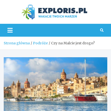
Skip
to
content
Explo
Strona główna
Podróże
Czy na Malcie jest drogo?