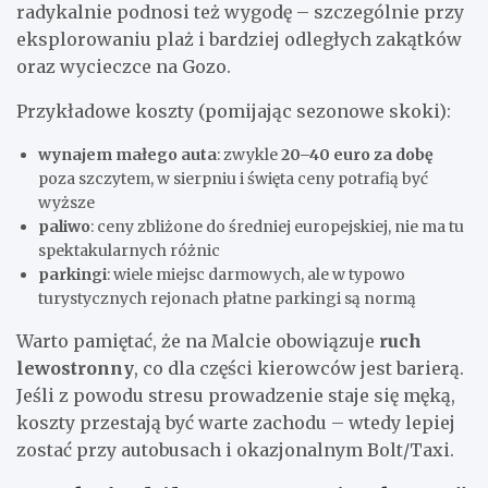
radykalnie podnosi też wygodę – szczególnie przy
eksplorowaniu plaż i bardziej odległych zakątków
oraz wycieczce na Gozo.
Przykładowe koszty (pomijając sezonowe skoki):
wynajem małego auta
: zwykle
20–40 euro za dobę
poza szczytem, w sierpniu i święta ceny potrafią być
wyższe
paliwo
: ceny zbliżone do średniej europejskiej, nie ma tu
spektakularnych różnic
parkingi
: wiele miejsc darmowych, ale w typowo
turystycznych rejonach płatne parkingi są normą
Warto pamiętać, że na Malcie obowiązuje
ruch
lewostronny
, co dla części kierowców jest barierą.
Jeśli z powodu stresu prowadzenie staje się męką,
koszty przestają być warte zachodu – wtedy lepiej
zostać przy autobusach i okazjonalnym Bolt/Taxi.