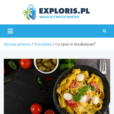
Skip
to
content
Explo
Strona główna
Turystyka
Co zjeść w Mediolanie?