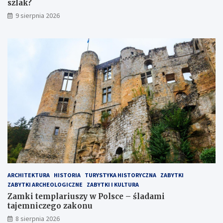
szlak?
a
n
9 sierpnia 2026
i
a
ARCHITEKTURA
HISTORIA
TURYSTYKA HISTORYCZNA
ZABYTKI
ZABYTKI ARCHEOLOGICZNE
ZABYTKI I KULTURA
Zamki templariuszy w Polsce – śladami
tajemniczego zakonu
8 sierpnia 2026