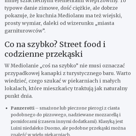
mniej szlachetnymi elementami wieprzowiny. To
typowe danie zimowe, dość ciężkie, ale dobrze
pokazuje, że kuchnia Mediolanu ma też wiejski,
prosty wymiar, daleki od wizerunku „miasta
garniturowców”.
Co na szybko? Street food i
codzienne przekąski
W Mediolanie „coś na szybko” nie musi oznaczać
przypadkowej kanapki z turystycznego baru. Warto
wiedzieć, czego szukać w piekarniach i małych
lokalach, które mieszkańcy traktują jak naturalny
punkt dnia.
Panzerotti
– smażone lub pieczone pierogi z ciasta
podobnego do pizzowego, nadziewane mozzarellą i
pomidorami (czasem innymi dodatkami). Klasyką jest
Luini niedaleko Duomo, ale podobne przekąski można
znaleźć w wielu piekarniach.