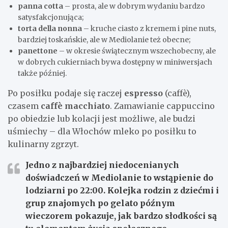
panna cotta
– prosta, ale w dobrym wydaniu bardzo
satysfakcjonująca;
torta della nonna
– kruche ciasto z kremem i pine nuts,
bardziej toskańskie, ale w Mediolanie też obecne;
panettone
– w okresie świątecznym wszechobecny, ale
w dobrych cukierniach bywa dostępny w miniwersjach
także później.
Po posiłku podaje się raczej
espresso
(caffè),
czasem
caffè macchiato
. Zamawianie cappuccino
po obiedzie lub kolacji jest możliwe, ale budzi
uśmiechy – dla Włochów mleko po posiłku to
kulinarny zgrzyt.
Jedno z najbardziej niedocenianych
doświadczeń w Mediolanie to wstąpienie do
lodziarni
po 22:00
. Kolejka rodzin z dziećmi i
grup znajomych po gelato późnym
wieczorem pokazuje, jak bardzo słodkości są