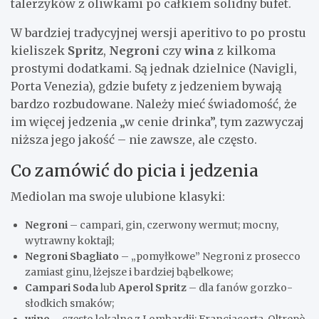
talerzyków z oliwkami po całkiem solidny bufet.
W bardziej tradycyjnej wersji aperitivo to po prostu
kieliszek
Spritz
,
Negroni
czy
wina
z kilkoma
prostymi dodatkami. Są jednak dzielnice (Navigli,
Porta Venezia), gdzie bufety z jedzeniem bywają
bardzo rozbudowane. Należy mieć świadomość, że
im więcej jedzenia „w cenie drinka”, tym zazwyczaj
niższa jego jakość – nie zawsze, ale często.
Co zamówić do picia i jedzenia
Mediolan ma swoje ulubione klasyki:
Negroni
– campari, gin, czerwony wermut; mocny,
wytrawny koktajl;
Negroni Sbagliato
– „pomyłkowe” Negroni z prosecco
zamiast ginu, lżejsze i bardziej bąbelkowe;
Campari Soda
lub
Aperol Spritz
– dla fanów gorzko-
słodkich smaków;
wino
– często lokalne z Lombardii: Franciacorta, Oltrepò