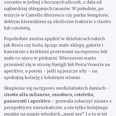
cornetto w jednej z bocznych uliczek, z dala od
najbardziej obleganych tarasów. W południe, po
wizycie w Castello Sforzesco czy parku Sempione,
dobrym kierunkiem są okoliczne trattorie z risotto
lub cotolettą.
Popołudnie można spędzić w dzielnicach takich
jak Brera czy Isola, łącząc małe sklepy, galerie i
kawiarnie z krótkimi przerwami na espresso lub
małe co nieco w piekarni. Wieczorem warto
przenieść się w stronę Navigli lub Porta Venezia na
aperitivo, a potem – jeśli są jeszcze siły – na
spokojną kolację z lokalnym winem.
Skupienie się na typowo mediolańskich daniach –
risotto alla milanese, ossobuco, cotoletta,
panzerotti i aperitivo
– pozwala zobaczyć miasto z
perspektywy mieszkańców, a nie tylko kolejnego
punktu na mapie włoskich „must see”. I o to w tej