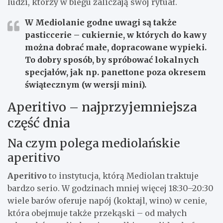
ludzi, którzy w biegu zaliczają swój rytuał.
W Mediolanie godne uwagi są także
pasticcerie
– cukiernie, w których do kawy
można dobrać małe, dopracowane wypieki.
To dobry sposób, by spróbować lokalnych
specjałów, jak np.
panettone
poza okresem
świątecznym (w wersji mini).
Aperitivo – najprzyjemniejsza
część dnia
Na czym polega mediolańskie
aperitivo
Aperitivo
to instytucja, którą Mediolan traktuje
bardzo serio. W godzinach mniej więcej 18:30–20:30
wiele barów oferuje napój (koktajl, wino) w cenie,
która obejmuje także przekąski – od małych