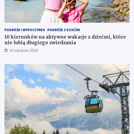
y
s
w
p
n
r
e
o
w
w
PODRÓŻE I WYPOCZYNEK
PODRÓŻE Z DZIEĆMI
a
y
k
W
10 kierunków na aktywne wakacje z dziećmi, które
a
i
nie lubią długiego zwiedzania
c
e
10 sierpnia 2026
j
r
e
c
z
h
d
?
z
i
e
ć
m
i
,
k
t
ó
r