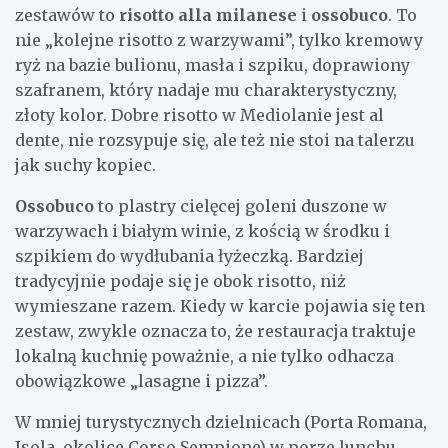
zestawów to
risotto alla milanese
i
ossobuco
. To
nie „kolejne risotto z warzywami”, tylko kremowy
ryż na bazie bulionu, masła i szpiku, doprawiony
szafranem, który nadaje mu charakterystyczny,
złoty kolor. Dobre risotto w Mediolanie jest al
dente, nie rozsypuje się, ale też nie stoi na talerzu
jak suchy kopiec.
Ossobuco
to plastry cielęcej goleni duszone w
warzywach i białym winie, z kością w środku i
szpikiem do wydłubania łyżeczką. Bardziej
tradycyjnie podaje się je obok risotto, niż
wymieszane razem. Kiedy w karcie pojawia się ten
zestaw, zwykle oznacza to, że restauracja traktuje
lokalną kuchnię poważnie, a nie tylko odhacza
obowiązkowe „lasagne i pizza”.
W mniej turystycznych dzielnicach (Porta Romana,
Isola, okolice Corso Sempione) w porze lunchu