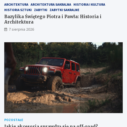
ARCHITEKTURA
ARCHITEKTURA SAKRALNA
HISTORIA I KULTURA
HISTORIA SZTUKI
ZABYTKI
ZABYTKI SAKRALNE
Bazylika Świętego Piotra i Pawła: Historia i
Architektura
7 sierpnia 2026
POZOSTAŁE
Jakie akcesoria sprawdzą się na off-road?