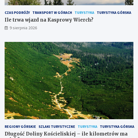
e
n
CZAS PODRÓŻY
TRANSPORT W GÓRACH
TURYSTYKA
TURYSTYKA GÓRSKA
i
Ile trwa wjazd na Kasprowy Wierch?
e
9 sierpnia 2026
l
u
b
i
ą
d
ł
u
g
i
e
g
o
z
w
i
e
REGIONY GÓRSKIE
SZLAKI TURYSTYCZNE
TURYSTYKA
TURYSTYKA GÓRSKA
d
Długość Doliny Kościeliskiej – ile kilometrów ma
z