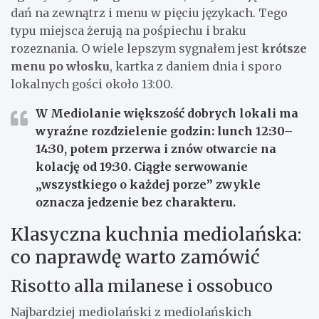
dań na zewnątrz i menu w pięciu językach. Tego
typu miejsca żerują na pośpiechu i braku
rozeznania. O wiele lepszym sygnałem jest
krótsze
menu po włosku
, kartka z daniem dnia i sporo
lokalnych gości około 13:00.
W Mediolanie większość dobrych lokali ma
wyraźne rozdzielenie godzin:
lunch 12:30–
14:30
, potem przerwa i znów otwarcie na
kolację od 19:30
. Ciągłe serwowanie
„wszystkiego o każdej porze” zwykle
oznacza jedzenie bez charakteru.
Klasyczna kuchnia mediolańska:
co naprawdę warto zamówić
Risotto alla milanese i ossobuco
Najbardziej mediolański z mediolańskich