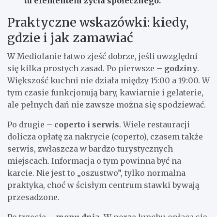
tu elementem życia społecznego.
Praktyczne wskazówki: kiedy,
gdzie i jak zamawiać
W Mediolanie łatwo zjeść dobrze, jeśli uwzględni
się kilka prostych zasad. Po pierwsze –
godziny
.
Większość kuchni nie działa między 15:00 a 19:00. W
tym czasie funkcjonują bary, kawiarnie i gelaterie,
ale pełnych dań nie zawsze można się spodziewać.
Po drugie –
coperto i serwis
. Wiele restauracji
dolicza opłatę za nakrycie (coperto), czasem także
serwis, zwłaszcza w bardzo turystycznych
miejscach. Informacja o tym powinna być na
karcie. Nie jest to „oszustwo”, tylko normalna
praktyka, choć w ścisłym centrum stawki bywają
przesadzone.
Po trzecie –
menu dnia
. W porze lunchu opłaca się